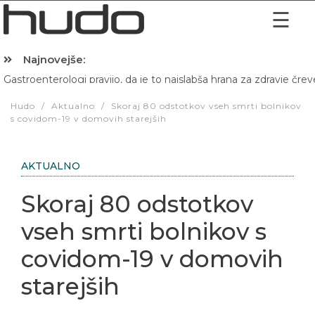
Najnovejše:
Hibernacijska dieta: Zakaj je pred spanjem dobro pojesti žlico 
Hudo
/
Aktualno
/
Skoraj 80 odstotkov vseh smrti bolnikov
s covidom-19 v domovih starejših
AKTUALNO
Skoraj 80 odstotkov
vseh smrti bolnikov s
covidom-19 v domovih
starejših