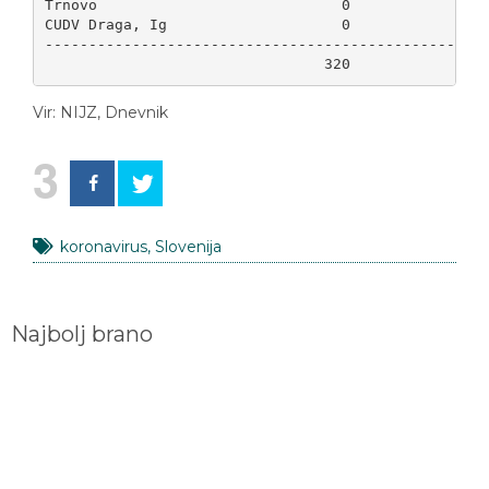
CUDV Draga, Ig                    0                
---------------------------------------------------
Vir: NIJZ, Dnevnik
3
koronavirus
,
Slovenija
Najbolj brano