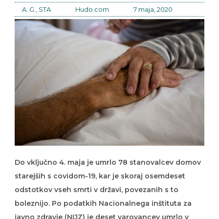
A. G., STA
Hudo.com
7 maja, 2020
Do vključno 4. maja je umrlo 78 stanovalcev domov
starejših s covidom-19, kar je skoraj osemdeset
odstotkov vseh smrti v državi, povezanih s to
boleznijo. Po podatkih Nacionalnega inštituta za
javno zdravje (NIJZ) je deset varovancev umrlo v