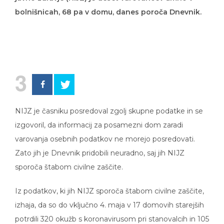
bolnišnicah, 68 pa v domu, danes poroča Dnevnik.
3
NIJZ je časniku posredoval zgolj skupne podatke in se
izgovoril, da informacij za posamezni dom zaradi
varovanja osebnih podatkov ne morejo posredovati.
Zato jih je Dnevnik pridobili neuradno, saj jih NIJZ
sporoča štabom civilne zaščite.
Iz podatkov, ki jih NIJZ sporoča štabom civilne zaščite,
izhaja, da so do vključno 4. maja v 17 domovih starejših
potrdili 320 okužb s koronavirusom pri stanovalcih in 105