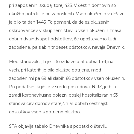
pri zaposlenih, skupaj torej 425. V šestih domovih so
okužbo potrdili le pri zaposlenih. Vseh okuženih v državi
je bilo ta dan 1445. To pomeni, da delež okuženih
oskrbovancev v skupnem številu vseh okuženih znaša
dobrih dvaindvajset odstotkov, če upoštevamo tudi
zaposlene, pa slabih trideset odstotkov, navaja Dnevnik.
Med stanovalci jih je 116 ozdravelo ali dobra tretjina
vseh, pri katerih je bila okužba potrjena, med
zaposlenimi pa 69 ali slabih 66 odstotkov vseh okuženih.
Po podatkih, ki jih je v sredo posredoval NIJZ, je bilo
zaradi koronavirusne bolezni doslej hospitaliziranih 53
stanovalcev domov starejših ali dobrih šestnajst
odstotkov vseh s potrjeno okužbo.
STA objavlja tabelo Dnevnika s podatki o številu
pozitivnih, hospitaliziranih, ozdravljenih in umrlih med