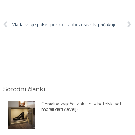
Vlada snuje paket pomoči za turistično dejavnost: “Potrebni so ukrepi, ki bodo turizmu omogočili ne le preživetja, temveč prestrukturiranje in razvoj nove ponudbe”
Zobozdravniki pričakujejo, da jim bo država zagotovila zaščitno opremo
Sorodni članki
Genialna zvijača: Zakaj bi v hotelski sef
morali dati čevelj?