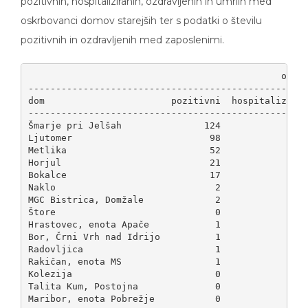
oskrbovanci domov starejših ter s podatki o številu
pozitivnih in ozdravljenih med zaposlenimi.
                                              oskrb
---------------------------------------------------
dom                       pozitivni  hospitaliziran
---------------------------------------------------
Šmarje pri Jelšah               124               1
Ljutomer                         98               1
Metlika                          52               1
Horjul                           21                
Bokalce                          17                
Naklo                             2                
MGC Bistrica, Domžale             2                
Štore                             0                
Hrastovec, enota Apače            1                
Bor, Črni Vrh nad Idrijo          1                
Radovljica                        1                
Rakičan, enota MS                 1                
Kolezija                          0                
Talita Kum, Postojna              0                
Maribor, enota Pobrežje           0                
Trnovo                            0                