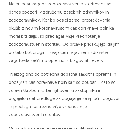
danes opozorili v združenju zasebnih zdravnikov in
zobozdravnikov. Ker bo odslej zaradi preprečevanja
okužb z novim koronavirusom čas obravnave bolnika
moral biti daljši, so predlagali višje vrednotenje
zobozdravstvenih storitev. Od države pričakujejo, da jim
bo tako kot drugim izvajalcem v javnem zdravstvu
zagotovila zaščitno opremo iz blagovnih rezerv.
“Neizogibno bo potrebna dodatna zaščitna oprema in
podaljšan čas obravnave bolnika,” so poudarili. Zato so
zdravniški zbornici ter njihovemu zastopniku in
pogajalcu dali predloge za pogajanja za splošni dogovor
in predlagali ustrezno višje vrednotenje
zobozdravstvenih storitev.
Opozorili so, da se je nekaj rezerv oblikovalo pri