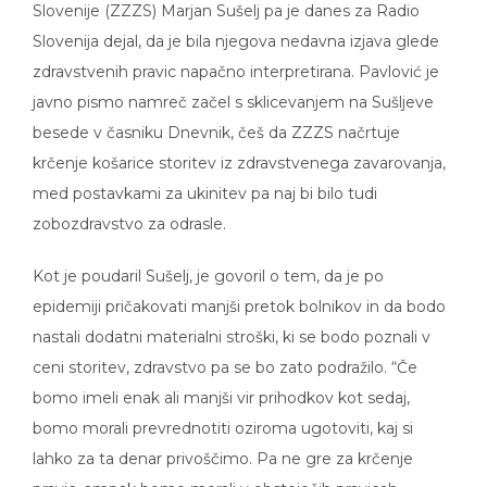
Slovenija dejal, da je bila njegova nedavna izjava glede
zdravstvenih pravic napačno interpretirana. Pavlović je
javno pismo namreč začel s sklicevanjem na Sušljeve
besede v časniku Dnevnik, češ da ZZZS načrtuje
krčenje košarice storitev iz zdravstvenega zavarovanja,
med postavkami za ukinitev pa naj bi bilo tudi
zobozdravstvo za odrasle.
Kot je poudaril Sušelj, je govoril o tem, da je po
epidemiji pričakovati manjši pretok bolnikov in da bodo
nastali dodatni materialni stroški, ki se bodo poznali v
ceni storitev, zdravstvo pa se bo zato podražilo. “Če
bomo imeli enak ali manjši vir prihodkov kot sedaj,
bomo morali prevrednotiti oziroma ugotoviti, kaj si
lahko za ta denar privoščimo. Pa ne gre za krčenje
pravic, ampak bomo morali v obstoječih pravicah