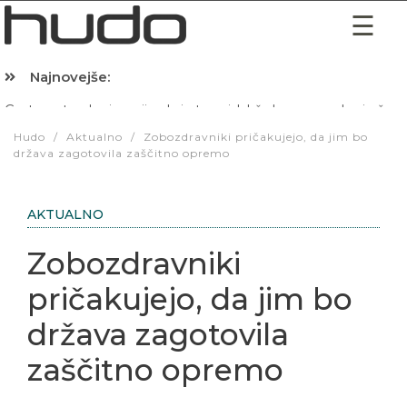
Najnovejše:
Hibernacijska dieta: Zakaj je pred spanjem dobro pojesti žlico 
Hudo
/
Aktualno
/
Zobozdravniki pričakujejo, da jim bo
država zagotovila zaščitno opremo
AKTUALNO
Zobozdravniki
pričakujejo, da jim bo
država zagotovila
zaščitno opremo