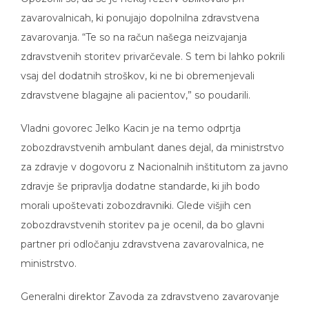
zavarovalnicah, ki ponujajo dopolnilna zdravstvena
zavarovanja. “Te so na račun našega neizvajanja
zdravstvenih storitev privarčevale. S tem bi lahko pokrili
vsaj del dodatnih stroškov, ki ne bi obremenjevali
zdravstvene blagajne ali pacientov,” so poudarili.
Vladni govorec Jelko Kacin je na temo odprtja
zobozdravstvenih ambulant danes dejal, da ministrstvo
za zdravje v dogovoru z Nacionalnih inštitutom za javno
zdravje še pripravlja dodatne standarde, ki jih bodo
morali upoštevati zobozdravniki. Glede višjih cen
zobozdravstvenih storitev pa je ocenil, da bo glavni
partner pri odločanju zdravstvena zavarovalnica, ne
ministrstvo.
Generalni direktor Zavoda za zdravstveno zavarovanje
Slovenije (ZZZS) Marjan Sušelj pa je danes za Radio