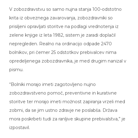
V zobozdravstvu so samo nujna stanja 100-odstotno
krita iz obveznega zavarovanja, zobozdravniki so
prisiljeni opravljati storitve na podlagi vrednotenja iz
zelene knjige iz leta 1982, sistem je zaradi doplačil
nepregleden. Realno na ordinacijo odpade 2470
bolnikov, pri čemer 25 odstotkov prebivalcev nima
opredeljenega zobozdravnika, je med drugim nanizal v
pismu.
“Bolniki morajo imeti zagotovljeno nujno
zobozdravstveno pomoč, preventivne in kurativne
storitve ter morajo imeti možnost zapiranja vrzeli med
zobmi, da se jim ustno zdravje ne poslabša. Država
mora poskrbeti tudi za ranljive skupine prebivalstva,” je
izpostavil.
Na nujnost zagona zobozdravstvenih storitev pa so