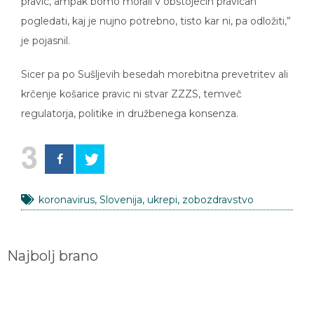
pogledati, kaj je nujno potrebno, tisto kar ni, pa odložiti,”
je pojasnil.
Sicer pa po Sušljevih besedah morebitna prevetritev ali
krčenje košarice pravic ni stvar ZZZS, temveč
regulatorja, politike in družbenega konsenza.
3
koronavirus
,
Slovenija
,
ukrepi
,
zobozdravstvo
Najbolj brano