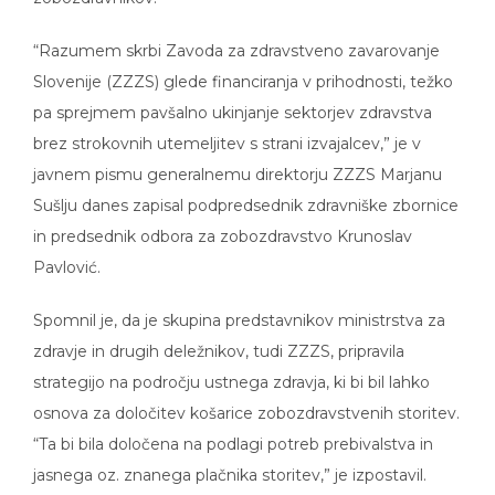
“Razumem skrbi Zavoda za zdravstveno zavarovanje
Slovenije (ZZZS) glede financiranja v prihodnosti, težko
pa sprejmem pavšalno ukinjanje sektorjev zdravstva
brez strokovnih utemeljitev s strani izvajalcev,” je v
javnem pismu generalnemu direktorju ZZZS Marjanu
Sušlju danes zapisal podpredsednik zdravniške zbornice
in predsednik odbora za zobozdravstvo Krunoslav
Pavlović.
Spomnil je, da je skupina predstavnikov ministrstva za
zdravje in drugih deležnikov, tudi ZZZS, pripravila
strategijo na področju ustnega zdravja, ki bi bil lahko
osnova za določitev košarice zobozdravstvenih storitev.
“Ta bi bila določena na podlagi potreb prebivalstva in
jasnega oz. znanega plačnika storitev,” je izpostavil.