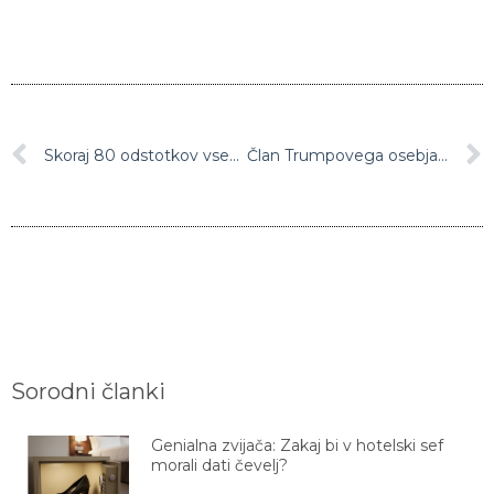
Skoraj 80 odstotkov vseh smrti bolnikov s covidom-19 v domovih starejših
Član Trumpovega osebja okužen s koronavirusom
Sorodni članki
Genialna zvijača: Zakaj bi v hotelski sef
morali dati čevelj?