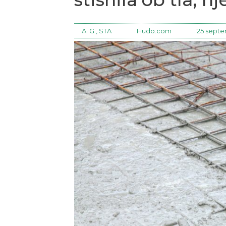
A. G., STA
Hudo.com
25 septe