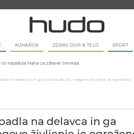
E
KUHARIJA
ZDRAV DUH & TELO
ŠPORT
 pred spanjem dobro pojesti žlico medu?
dla na delavca in ga stisnila ob tla, njegovo življenje je ogroženo
padla na delavca in ga
jegovo življenje je ogrožen