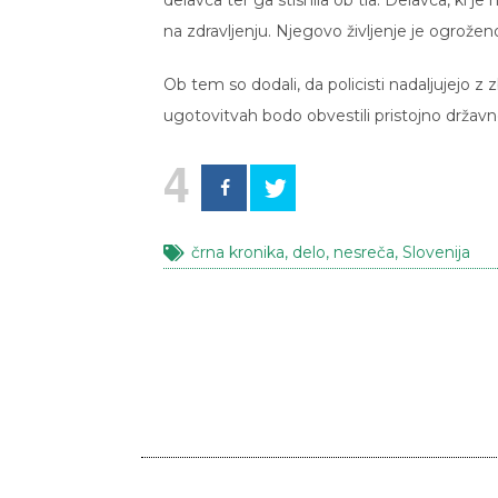
delavca ter ga stisnila ob tla. Delavca, ki je 
na zdravljenju. Njegovo življenje je ogroženo
Ob tem so dodali, da policisti nadaljujejo z
ugotovitvah bodo obvestili pristojno državno
4
črna kronika
,
delo
,
nesreča
,
Slovenija