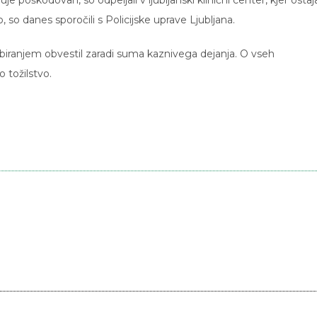
huje poškodovan, so odpeljali v ljubljanski klinični center, kjer ostaj
, so danes sporočili s Policijske uprave Ljubljana.
 zbiranjem obvestil zaradi suma kaznivega dejanja. O vseh
 tožilstvo.