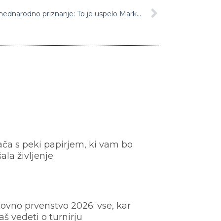
Slovenska košarka dobila novo mednarodno priznanje: To je uspelo Marku Miliću
ača s peki papirjem, ki vam bo
šala življenje
ovno prvenstvo 2026: vse, kar
š vedeti o turnirju