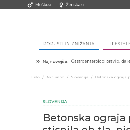
Moški.si
Ženska.si
POPUSTI IN ZNIŽANJA
LIFESTYL
Najnovejše:
Hibernacijska dieta: Zakaj je
Hudo
/
Aktualno
/
Slovenija
/
Betonska ograja pa
SLOVENIJA
Betonska ograja 
stisnila ob tla, n