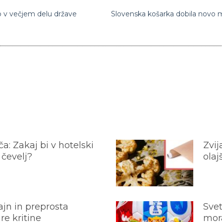
o v večjem delu države
a: Zakaj bi v hotelski
Zvij
 čevelj?
olaj
jn in preprosta
Svet
e kritine
mora