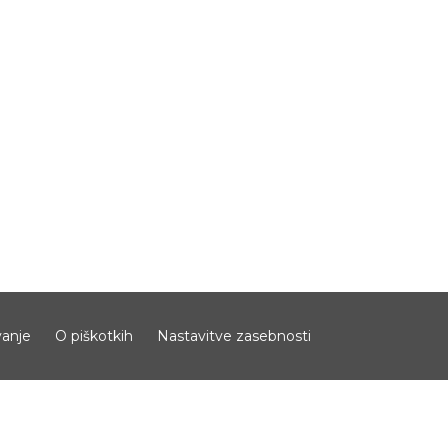
anje
O piškotkih
Nastavitve zasebnosti