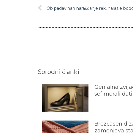
Ob padavinah naraščanje rek, narasle bod
Sorodni članki
Genialna zvijač
sef morali dati
Brezčasen diza
zamenjava star