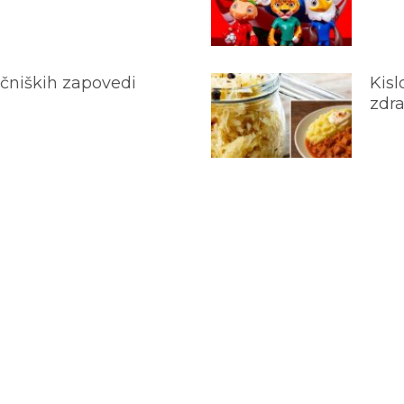
ečniških zapovedi
Kisl
zdra