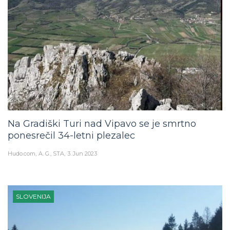
Na Gradiški Turi nad Vipavo se je smrtno
ponesrečil 34-letni plezalec
Hudo.com
A. G., STA
3. Jun 2023
SLOVENIJA