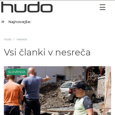
Najnovejše:
Hibernacijska dieta: Zakaj je pred spanjem dobro pojesti žlico 
Hudo
/
nesreča
Vsi članki v
nesreča
SLOVENIJA