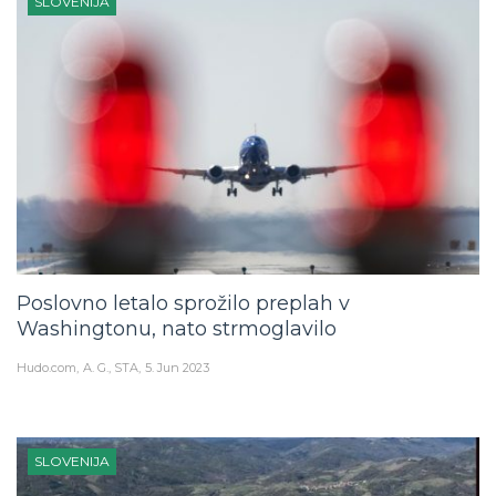
Poslovno letalo sprožilo preplah v
Washingtonu, nato strmoglavilo
Hudo.com
A. G., STA
5. Jun 2023
SLOVENIJA