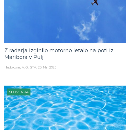
Z radarja izginilo motorno letalo na poti iz
Maribora v Pulj
Hudo.com
A. G., STA
20. Maj 2023
SLOVENIJA