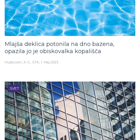
Mlajša deklica potonila na dno bazena,
opazila jo je obiskovalka kopališča
Hudo.com
A. G., STA
1. Maj 2023
SVET