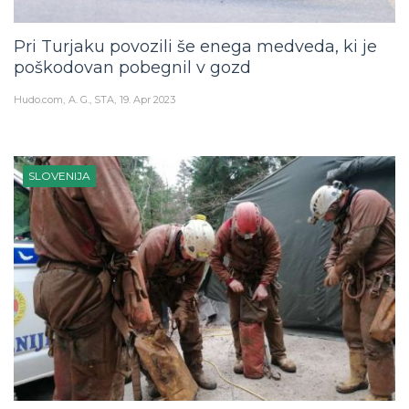
Pri Turjaku povozili še enega medveda, ki je
poškodovan pobegnil v gozd
Hudo.com
A. G., STA
19. Apr 2023
SLOVENIJA