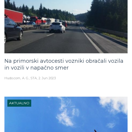
Na primorski avtocesti vozniki obračali vozila
in vozili v napačno smer
Hudo.com
A. G., STA
2. Jun 2023
AKTUALNO