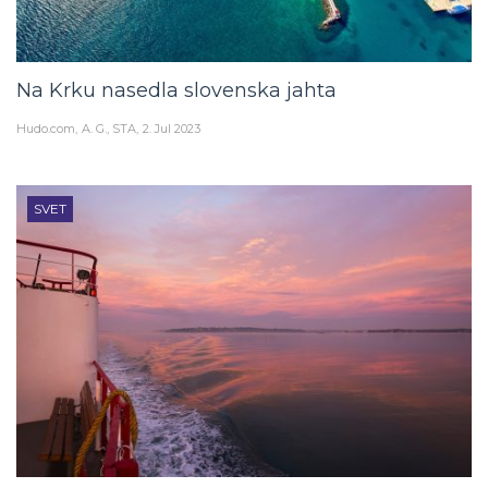
Na Krku nasedla slovenska jahta
Hudo.com
A. G., STA
2. Jul 2023
SVET