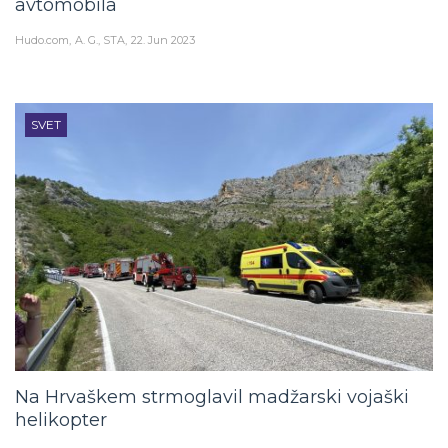
Hudo.com
A. G., STA
22. Jun 2023
SVET
Na Hrvaškem strmoglavil madžarski vojaški
helikopter
Hudo.com
A. G., STA
21. Jun 2023