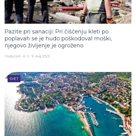
Pazite pri sanaciji: Pri čiščenju kleti po
poplavah se je hudo poškodoval moški,
njegovo življenje je ogroženo
Hudo.com
A. G.
9. Avg 2023
SVET