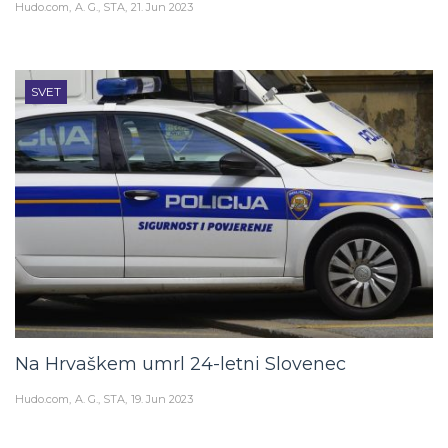
SVET
Na Hrvaškem umrl 24-letni Slovenec
Hudo.com
A. G., STA
19. Jun 2023