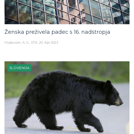
Ženska preživela padec s 16. nadstropja
Hudo.com
A. G., STA
20. Apr 2023
SLOVENIJA