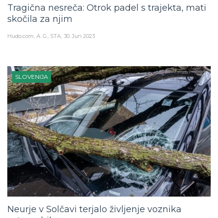
Tragična nesreča: Otrok padel s trajekta, mati
skočila za njim
Hudo.com
A. G., STA
30. Jun 2023
SLOVENIJA
Neurje v Solčavi terjalo življenje voznika
avtomobila