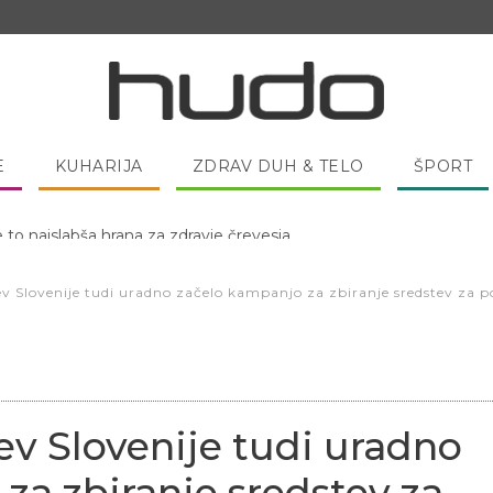
E
KUHARIJA
ZDRAV DUH & TELO
ŠPORT
 pred spanjem dobro pojesti žlico medu?
v Slovenije tudi uradno začelo kampanjo za zbiranje sredstev za
ev Slovenije tudi uradno
za zbiranje sredstev za