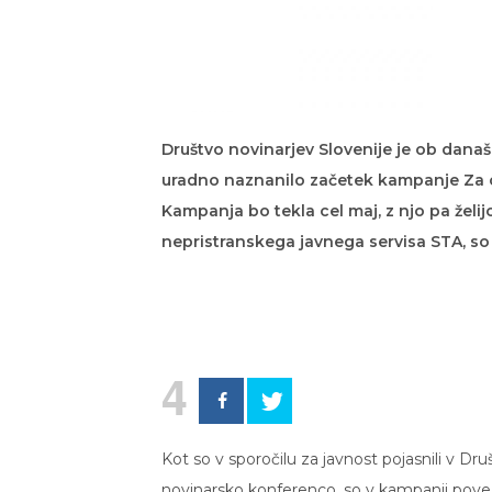
Društvo novinarjev Slovenije je ob dana
uradno naznanilo začetek kampanje Za o
Kampanja bo tekla cel maj, z njo pa želi
nepristranskega javnega servisa STA, so 
4
Kot so v sporočilu za javnost pojasnili v Druš
novinarsko konferenco, so v kampanji pove