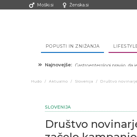
Moški.si
Ženska.si
POPUSTI IN ZNIŽANJA
LIFESTYL
Najnovejše:
Hibernacijska dieta: Zakaj je
Hudo
/
Aktualno
/
Slovenija
/
Društvo novinarje
SLOVENIJA
Društvo novinarj
začelo kampanjo 