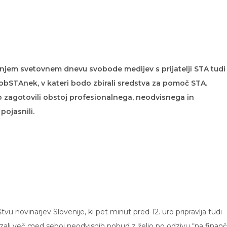
šnjem svetovnem dnevu svobode medijev s prijatelji STA tudi
bSTAnek, v kateri bodo zbirali sredstva za pomoč STA.
jo zagotovili obstoj profesionalnega, neodvisnega in
pojasnili.
tvu novinarjev Slovenije, ki pet minut pred 12. uro pripravlja tudi
zali več med seboj neodvisnih pobud z željo po odzivu “na finan