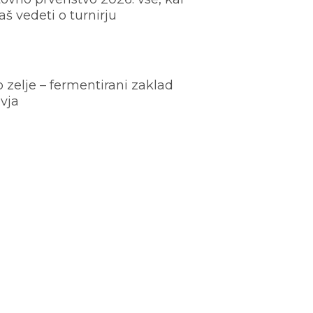
š vedeti o turnirju
o zelje – fermentirani zaklad
vja