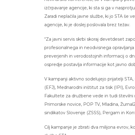
izčrpavanje agencije, ki sta si ga v nasprot
Zaradi neplačila javne službe, ki jo STA še
agencije, ki je doslej poslovala brez težav.
“Za javni servis skrbi skoraj devetdeset zap
profesionalnega in neodvisnega opravljanja
preverjenih in verodostojnih informacij o 
ospredje postavlja informacije kot javno dobr
V kampanji aktivno sodelujejo prijatelji STA
(EFJ), Mednarodni inštitut za tisk (IPI), E
Fakultete za družbene vede in tudi številni
Primorske novice, POP TV, Mladina, Žurnal24
sindikatov Slovenije (ZSSS), Pergam in Konf
Cilj kampanje je zbrati dva milijona evrov, ko