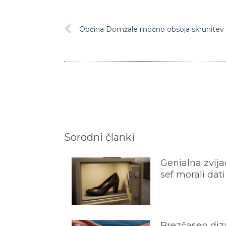
Sorodni članki
Genialna zvijač
sef morali dati
Brezčasen diza