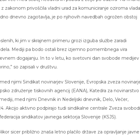
ju z zakonom privoščila vladni urad za komuniciranje oziroma vlada
 vedno dnevno zagotavlja, je po njihovih navedbah ogrožen obstoj
oslenih, ki jim v skrajnem primeru grozi izguba službe zaradi
 dela. Mediji pa bodo ostali brez izjemno pomembnega vira
dnevnem dogajanju. In to v letu, ko svetovni dan svobode medijev
ino,” so zapisali v društvu.
, med njimi Sindikat novinarjev Slovenije, Evropska zveza novinarj
vropsko združenje tiskovnih agencij (EANA), Katedra za novinarstvo
 mediji, med njimi Dnevnik in Nedeljski dnevnik, Delo, Večer,
. Akcijo aktivno podpirajo tudi sindikalne centrale Zveza svobod
ederacija sindikatov javnega sektorja Slovenije (KSJS).
likor sicer približno znaša letno plačilo države za opravljanje javne