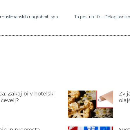
Občina Domžale močno obsoja skrunitev muslimanskih nagrobnih spomenikov: “Želimo si, da so Domžale prostor, kjer sprejemamo vse ljudi ne glede na njihovo versko ali nacionalno pripadnost”
Ta pestrih 10 – Deloglasnikov
a: Zakaj bi v hotelski
Zvij
 čevelj?
olaj
jn in preprosta
Svet