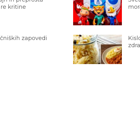
e kritine
mora
ečniških zapovedi
Kisl
zdra