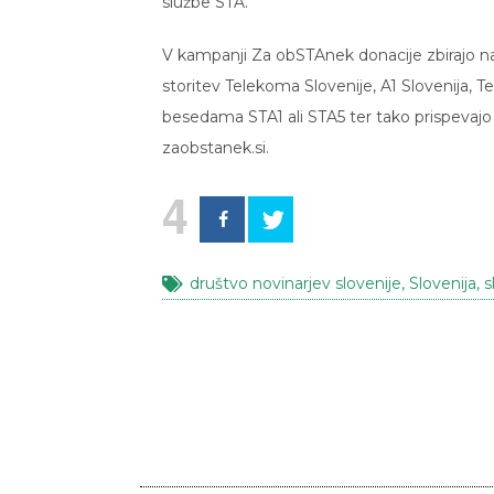
službe STA.
V kampanji Za obSTAnek donacije zbirajo na
storitev Telekoma Slovenije, A1 Slovenija, T
besedama STA1 ali STA5 ter tako prispevajo e
zaobstanek.si.
4
društvo novinarjev slovenije
,
Slovenija
,
s