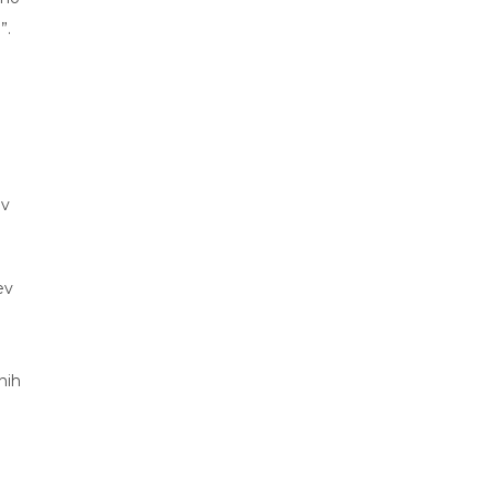
”.
 v
ev
nih