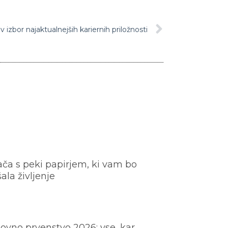
 izbor najaktualnejših kariernih priložnosti
ača s peki papirjem, ki vam bo
šala življenje
ovno prvenstvo 2026: vse, kar