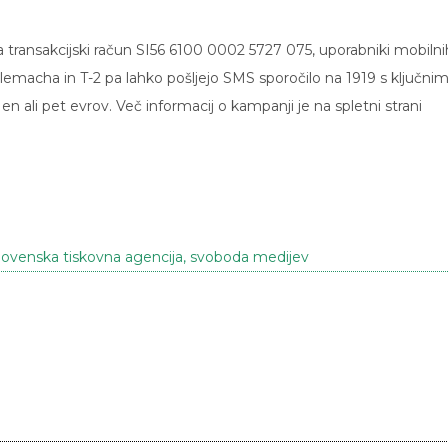
 transakcijski račun SI56 6100 0002 5727 075, uporabniki mobilni
elemacha in T-2 pa lahko pošljejo SMS sporočilo na 1919 s ključni
n ali pet evrov. Več informacij o kampanji je na spletni strani
lovenska tiskovna agencija
,
svoboda medijev