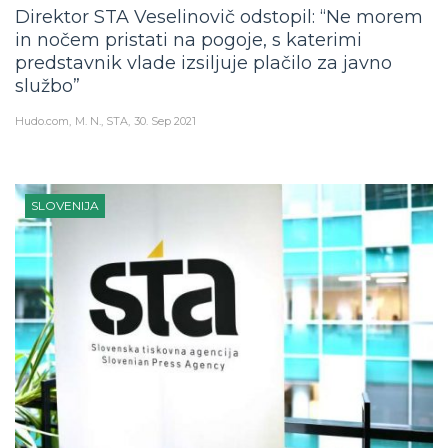
Direktor STA Veselinovič odstopil: “Ne morem
in nočem pristati na pogoje, s katerimi
predstavnik vlade izsiljuje plačilo za javno
službo”
Hudo.com
M. N., STA
30. Sep 2021
SLOVENIJA