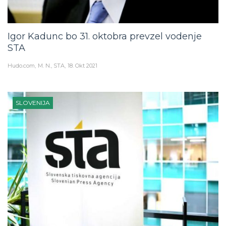
Igor Kadunc bo 31. oktobra prevzel vodenje
STA
Hudo.com
M. N., STA
18. Okt 2021
SLOVENIJA