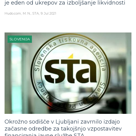
je eden od ukrepov za izboljšanje likvidnosti
Hudo.com
M. N., STA
9. Jul 2021
SLOVENIJA
Okrožno sodišče v Ljubljani zavrnilo izdajo
začasne odredbe za takojšnjo vzpostavitev
financiranja javne službe STA