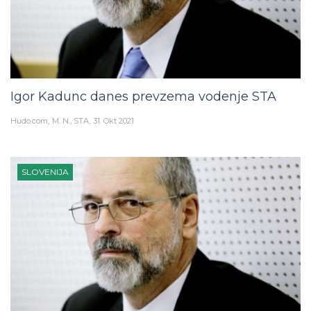
Igor Kadunc danes prevzema vodenje STA
Hudo.com
M. N., STA
31. Okt 2021
SLOVENIJA