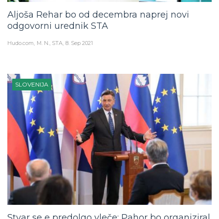
Aljoša Rehar bo od decembra naprej novi
odgovorni urednik STA
Hudo.com
M. N., STA
8. Sep 2021
SLOVENIJA
Stvar se e predolgo vleče: Pahor bo organiziral