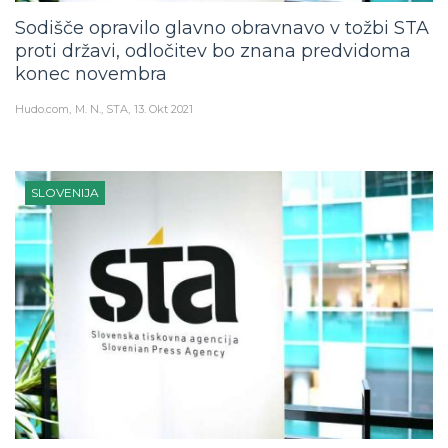
Sodišče opravilo glavno obravnavo v tožbi STA
proti državi, odločitev bo znana predvidoma
konec novembra
Hudo.com
M. N., STA
13. Okt 2021
SLOVENIJA