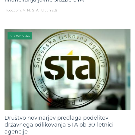
Hudo.com
M. N., STA
18. Jun 2021
SLOVENIJA
Društvo novinarjev predlaga podelitev
državnega odlikovanja STA ob 30-letnici
agencije