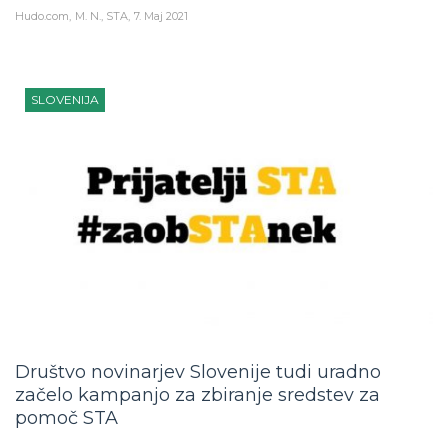
Hudo.com
M. N., STA
7. Maj 2021
SLOVENIJA
Društvo novinarjev Slovenije tudi uradno
začelo kampanjo za zbiranje sredstev za
pomoč STA