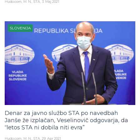
Hudo.com
M. N., STA
3. Maj 2021
SLOVENIJA
Denar za javno službo STA po navedbah
Janše že izplačan, Veselinovič odgovarja, da
“letos STA ni dobila niti evra”
Hudo.com
M. N., STA
29. Apr 2021