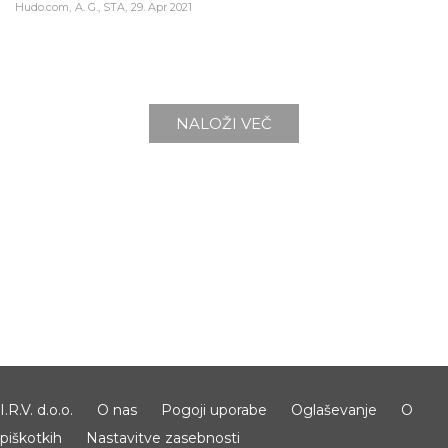
Hudo.com
A. G., STA
29. Apr 2021
NALOŽI VEČ
I.R.V. d.o.o.
O nas
Pogoji uporabe
Oglaševanje
O
piškotkih
Nastavitve zasebnosti