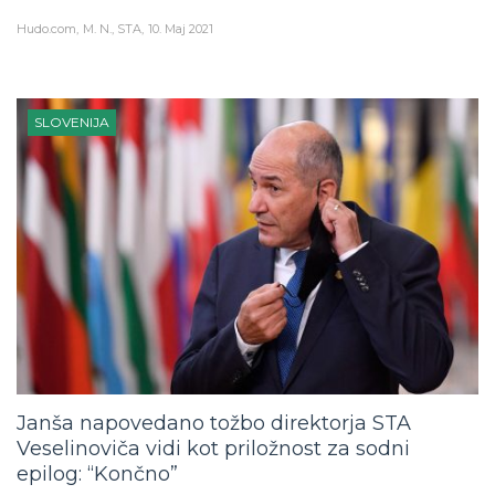
Hudo.com
M. N., STA
10. Maj 2021
SLOVENIJA
Janša napovedano tožbo direktorja STA
Veselinoviča vidi kot priložnost za sodni
epilog: “Končno”