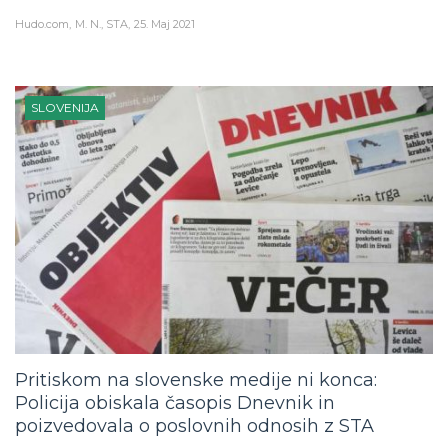
Hudo.com
M. N., STA
25. Maj 2021
SLOVENIJA
Pritiskom na slovenske medije ni konca:
Policija obiskala časopis Dnevnik in
poizvedovala o poslovnih odnosih z STA