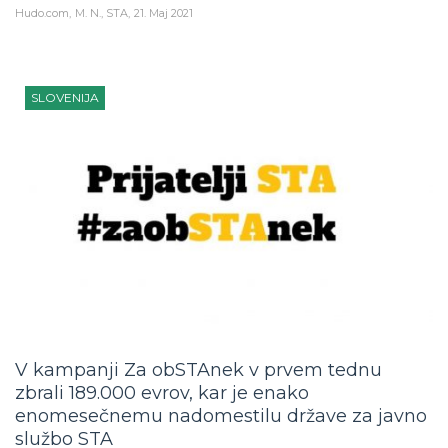
Hudo.com
M. N., STA
21. Maj 2021
SLOVENIJA
V kampanji Za obSTAnek v prvem tednu
zbrali 189.000 evrov, kar je enako
enomesečnemu nadomestilu države za javno
službo STA