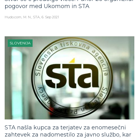
pogovor med Ukomom in STA
Hudo.com
M. N., STA
6. Sep 2021
SLOVENIJA
STA našla kupca za terjatev za enomesečni
zahtevek za nadomestilo za javno službo, kar