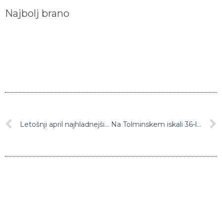
Najbolj brano
Letošnji april najhladnejši v zadnjih 20 letih
Na Tolminskem iskali 36-letnika in našli neprepoznavno truplo