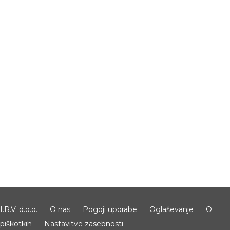
I.R.V. d.o.o.
O nas
Pogoji uporabe
Oglaševanje
O
piškotkih
Nastavitve zasebnosti