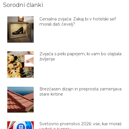
Sorodni članki
Genialna zvijača: Zakaj bi v hotelski sef
morali dati čevelj?
Zvijača s peki papirjem, ki vam bo olajšala
življenje
Brezčasen dizajn in preprosta zamenjava
stare kritine
Svetovno prvenstvo 2026: vse, kar moraš
vedeti o turnirju