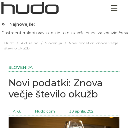
Najnovejše:
Hibernacijska dieta: Zakaj je pred spanjem dobro pojesti žlico 
Hudo
/
Aktualno
/
Slovenija
/
Novi podatki: Znova večje
število okužb
SLOVENIJA
Novi podatki: Znova
večje število okužb
A. G.
Hudo.com
30 aprila, 2021