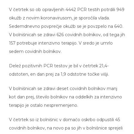
V četrtek so ob opravljenih 4442 PCR testih potrdili 949
okužb z novim koronavirusom, je sporočila vlada.
Sedemdnevno povprečje okužb se je povzpelo na 640.
V bolnišnicah se zdravi 626 covidnih bolnikov, od tega jih
157 potrebuje intenzivno terapijo. V sredo je umrlo
sedem covidnih bolnikov.
Delež pozitivnih PCR testov je bil v četrtek 21,4-
odstoten, en dan prej za 1,9 odstotne točke višji.
V bolnišnicah se zdravi deset covidnih bolnikov manj
kot dan prej, število bolnikov na oddelkih za intenzivno
terapijo je ostalo nespremenjeno.
V četrtek so iz bolnišnic v domačo oskrbo odpustili 45
covidnih bolnikov, na novo pa so jih v bolnišnice sprejeli
42. Sedemdnevno povprečje potrjenih okužb se je