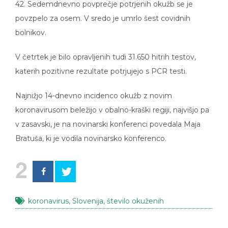
povzpelo za osem. V sredo je umrlo šest covidnih
bolnikov.
V četrtek je bilo opravljenih tudi 31.650 hitrih testov,
katerih pozitivne rezultate potrjujejo s PCR testi.
Najnižjo 14-dnevno incidenco okužb z novim
koronavirusom beležijo v obalno-kraški regiji, najvišjo pa
v zasavski, je na novinarski konferenci povedala Maja
Bratuša, ki je vodila novinarsko konferenco.
2
koronavirus
,
Slovenija
,
število okuženih