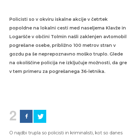
Policisti so v okviru iskalne akcije v četrtek
popoldne na lokalni cesti med naseljema Klavže in
Logaršče v občini Tolmin našli zaklenjen avtomobil
pogrešane osebe, približno 100 metrov stran v
gozdu pa še neprepoznavno moško truplo. Glede
na okoliščine policija ne izključuje možnosti, da gre
v tem primeru za pogrešanega 36-letnika.
2
O najdbi trupla so policisti in kriminalisti, kot so danes
sporočili s Policijska uprava Nova Gorica, obvestili tudi