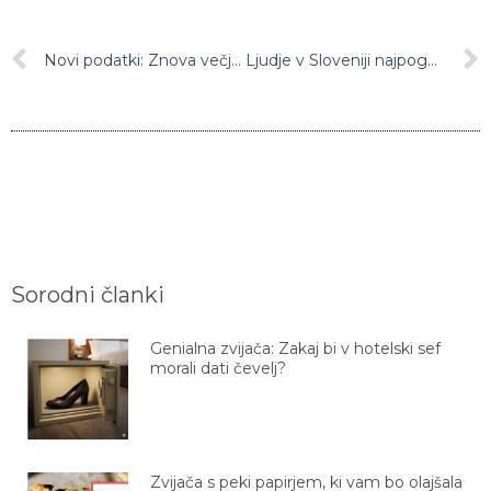
Novi podatki: Znova večje število okužb
Ljudje v Sloveniji najpogosteje diskriminirani zaradi invalidnosti, rase ali narodnosti
Sorodni članki
Genialna zvijača: Zakaj bi v hotelski sef
morali dati čevelj?
Zvijača s peki papirjem, ki vam bo olajšala
življenje