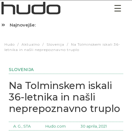
Najnovejše:
Hibernacijska dieta: Zakaj je pred spanjem dobro pojesti žlico 
Hudo
/
Aktualno
/
Slovenija
/
Na Tolminskem iskali 36-
letnika in našli neprepoznavno truplo
SLOVENIJA
Na Tolminskem iskali
36-letnika in našli
neprepoznavno truplo
A. G., STA
Hudo.com
30 aprila, 2021