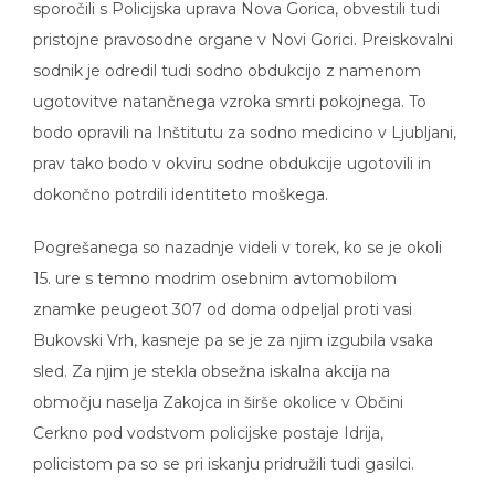
pristojne pravosodne organe v Novi Gorici. Preiskovalni
sodnik je odredil tudi sodno obdukcijo z namenom
ugotovitve natančnega vzroka smrti pokojnega. To
bodo opravili na Inštitutu za sodno medicino v Ljubljani,
prav tako bodo v okviru sodne obdukcije ugotovili in
dokončno potrdili identiteto moškega.
Pogrešanega so nazadnje videli v torek, ko se je okoli
15. ure s temno modrim osebnim avtomobilom
znamke peugeot 307 od doma odpeljal proti vasi
Bukovski Vrh, kasneje pa se je za njim izgubila vsaka
sled. Za njim je stekla obsežna iskalna akcija na
območju naselja Zakojca in širše okolice v Občini
Cerkno pod vodstvom policijske postaje Idrija,
policistom pa so se pri iskanju pridružili tudi gasilci.