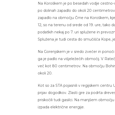
Na Koroškem je po besedah vodje cestno-v
po dolinah zapadlo do okoli 20 centimetrov
zapadlo na območju Črne na Koroškem, kjer j
12, so na terenu od srede od 19. ure, tako
podatkih nekaj po 7. uri splužene in prevo
Splužena je tudi cesta do smučišča Kope, je
Na Gorenjskem je v sredo zvečer in ponoči
ga je padlo na višjeležečih območij. V Rat
več kot 80 centimetrov. Na območju Bohinj
okoli 20.
Kot so za STA pojasnili v regijskem centru 
prijav dogodkov. Zlasti gre za podrta dreves
priskočili tudi gasilci. Na manjšem območju
izpada električne energije.