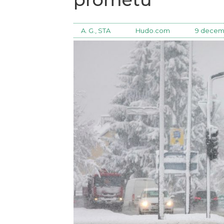
A. G., STA
Hudo.com
9 decemb