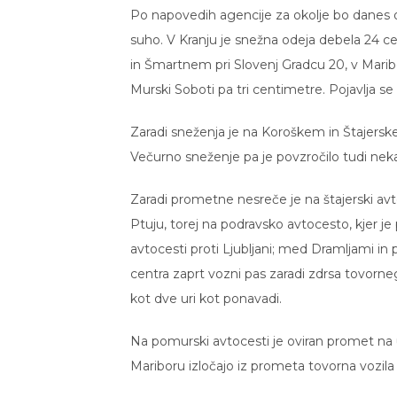
Po napovedih agencije za okolje bo danes 
suho. V Kranju je snežna odeja debela 24 cen
in Šmartnem pri Slovenj Gradcu 20, v Maribo
Murski Soboti pa tri centimetre. Pojavlja se 
Zaradi sneženja je na Koroškem in Štajerske
Večurno sneženje pa je povzročilo tudi nek
Zaradi prometne nesreče je na štajerski avto
Ptuju, torej na podravsko avtocesto, kjer je 
avtocesti proti Ljubljani; med Dramljami i
centra zaprt vozni pas zaradi zdrsa tovorneg
kot dve uri kot ponavadi.
Na pomurski avtocesti je oviran promet na 
Mariboru izločajo iz prometa tovorna vozila