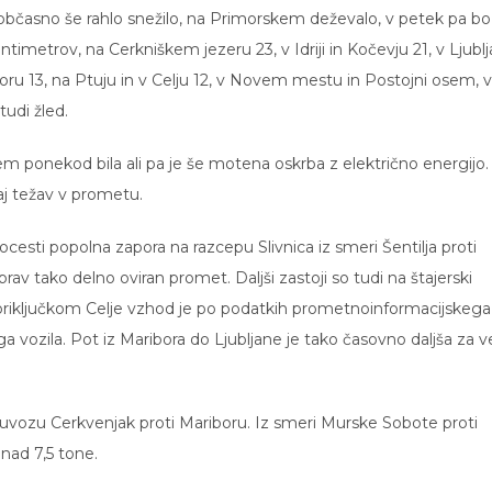
občasno še rahlo snežilo, na Primorskem deževalo, v petek pa bo
timetrov, na Cerkniškem jezeru 23, v Idriji in Kočevju 21, v Ljublj
ru 13, na Ptuju in v Celju 12, v Novem mestu in Postojni osem, v
tudi žled.
m ponekod bila ali pa je še motena oskrba z električno energijo.
aj težav v prometu.
cesti popolna zapora na razcepu Slivnica iz smeri Šentilja proti
prav tako delno oviran promet. Daljši zastoji so tudi na štajerski
n priključkom Celje vzhod je po podatkih prometnoinformacijskega
a vozila. Pot iz Maribora do Ljubljane je tako časovno daljša za v
uvozu Cerkvenjak proti Mariboru. Iz smeri Murske Sobote proti
 nad 7,5 tone.