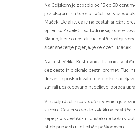
Na Celjskem je zapadlo od 15 do 50 centimet
je z akcijami na terenu začela še v sredo ok
Maček. Dejal je, da je na cestah snežna b
opremo. Zabeležili so tudi nekaj zdrsov tov
Slatina, kjer so nastali tudi daljši zastoji
sicer sneženje pojenja, je še ocenil Maček.
Na cesti Velika Kostrevnica-Lupinica v občini 
čez cesto in blokiralo cestni promet. Tudi 
dreves in poškodovalo telefonsko napeljavo. 
sanirali poškodovano napeljavo, poroča upra
V naselju Jablanica v občini Sevnica je vozn
strmini. Gasilci so vozilo zvlekli na cestišč
zapeljalo s cestišča in pristalo na boku v pot
obeh primerih ni bil nihče poškodovan.