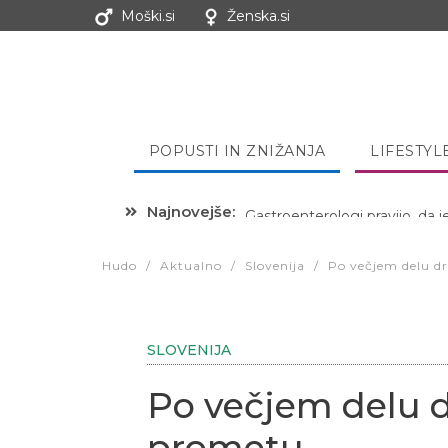
Moški.si
Ženska.si
POPUSTI IN ZNIŽANJA
LIFESTYL
Najnovejše:
Hibernacijska dieta: Zakaj je
Hudo
/
Aktualno
/
Slovenija
/
Po večjem delu dr
SLOVENIJA
Po večjem delu d
prometu