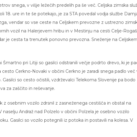
rov snega, v višje ležečih predelih pa še več. Celjska zimska slu
oli 18. ure in te še potekajo, je za STA povedal vodja službe Damj
rozga, vendar so vse ceste na Celjskem prevozne z ustrezno zims
ornih vozil na Halerjevem hribu in v Mestinju na cesti Celje-Roga
, vendar je cesta ta trenutek ponovno prevozna. Sneženje na Celjske
Šmartno pri Litiji so gasilci odstranili večje podrto drevo, ki je pa
na cesto Cerkno-Novaki v občini Cerkno je zaradi snega padlo več 
Gasilci so cesto očistili, vzdrževalci Telekoma Slovenije pa bodo
va za zaščito in reševanje.
ik z osebnim vozilo zdrsnil z zasneženega cestišča in obstal na
e. V naselju Andraž nad Polzelo v občini Polzela je osebno vozilo
oku. Gasilci so vozilo potegnili iz potoka in postavili na kolesa. V