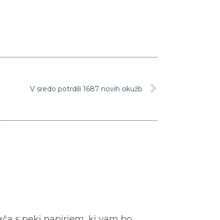
V sredo potrdili 1687 novih okužb
ača s peki papirjem, ki vam bo