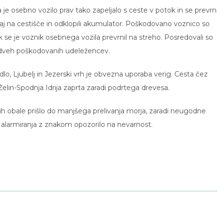
 je osebno vozilo prav tako zapeljalo s ceste v potok in se prevrni
azaj na cestišče in odklopili akumulator. Poškodovano voznico so
nik se je voznik osebnega vozila prevrnil na streho. Posredovali so
su dveh poškodovanih udeležencev.
o, Ljubelj in Jezerski vrh je obvezna uporaba verig. Cesta čez
a Želin-Spodnja Idrija zaprta zaradi podrtega drevesa.
delih obale prišlo do manjšega prelivanja morja, zaradi neugodne
a alarmiranja z znakom opozorilo na nevarnost.