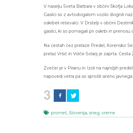
V naselju Sveta Barbara v občini Škofja Loka
Gasilci so z avtodvigalom vozilo dvignili n
oskrbeli reševalci. V Drstelji v občini Destr
gasilci, ki so pomagali pri oskrbi in preno
Na cestah čez prelaze Predel, Korensko Sedl
prelaz Vršič in Volče-Solarji je zaprta. Cest
Zvečer je v Piranu in Izoli na najnižjih pre
napovedi vetra pa so sprožili sireno javneg
3
promet
,
Slovenija
,
sneg
,
vreme