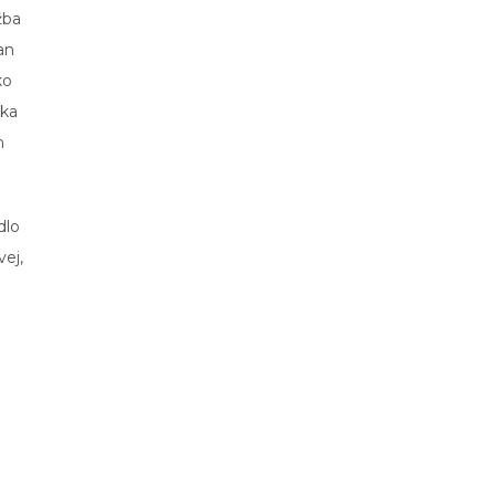
žba
an
ko
ška
m
dlo
vej,