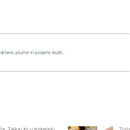
Obilno sneženje bo ponoči zajelo večji del države, plužne in posipne službe so že na delu
a: Zakaj bi v hotelski
Zvij