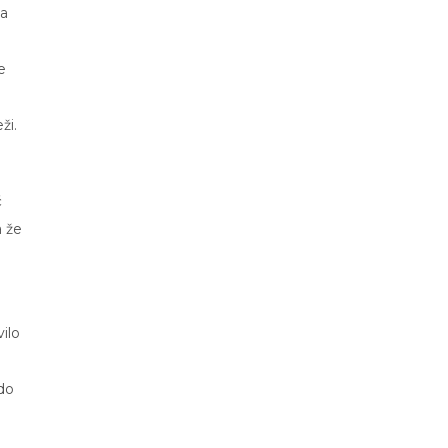
na
e
ži.
č
a že
ilo
 do