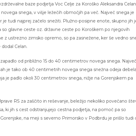
zdrževalne baze podjetja Voc Celje za Koroško Aleksandra Cela
 novega snega, v višje ležečih območjih pa več. Največ snega je
e tudi najprej začelo snežiti. Plužno-posipne enote, skupno jih j
 da so glavne ceste oz. državne ceste po Koroškem po njegovih
zne z ustrezno zimsko opremo, so pa zasnežene, ker še vedno sne
 dodal Celan.
 zapadlo od približno 15 do 40 centimetrov novega snega. Najve
ečah je tako ob 40 centimetrih novega snega snežna odeja debel
a je padlo okoli 30 centimetrov snega, nižje na Gorenjskem pa
Uprave RS za zaščito in reševanje, beležijo nekoliko povečano štev
a, ki jih s cest odstranjujejo cestna podjetja, na pomoč pa so
 Gorenjske, na meji s severno Primorsko v Podbrdu je prišlo tudi