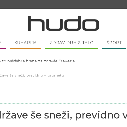
E
KUHARIJA
ZDRAV DUH & TELO
ŠPORT
 pred spanjem dobro pojesti žlico medu?
žave še sneži, previdno v prometu
ržave še sneži, previdno 