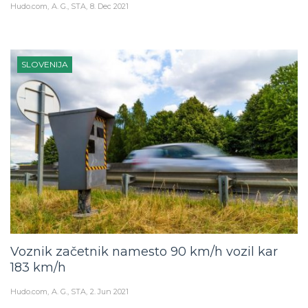
SLOVENIJA
Voznik začetnik namesto 90 km/h vozil kar
183 km/h
Hudo.com
A. G., STA
2. Jun 2021