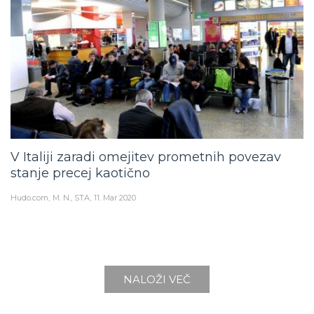
V Italiji zaradi omejitev prometnih povezav
stanje precej kaotično
Hudo.com
M. N., STA
11. Mar 2020
NALOŽI VEČ