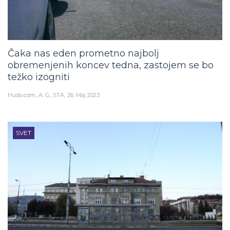
Čaka nas eden prometno najbolj
obremenjenih koncev tedna, zastojem se bo
težko izogniti
Hudo.com
A. G., STA
26. Maj 2023
SVET