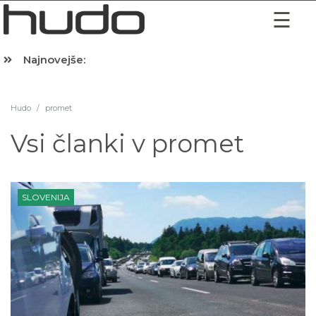
Najnovejše:
Hibernacijska dieta: Zakaj je pred spanjem dobro pojesti žlico 
Hudo
/
promet
Vsi članki v
promet
SLOVENIJA