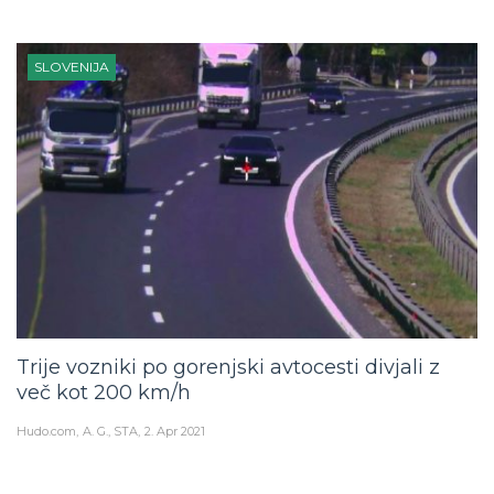
SLOVENIJA
Trije vozniki po gorenjski avtocesti divjali z
več kot 200 km/h
Hudo.com
A. G., STA
2. Apr 2021