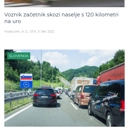
Voznik začetnik skozi naselje s 120 kilometri
na uro
Hudo.com
A. G., STA
5. Dec 2022
SLOVENIJA