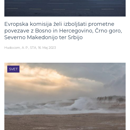
Evropska komisija želi izboljšati prometne
povezave z Bosno in Hercegovino, Črno goro,
Severno Makedonijo ter Srbijo
Hudo.com
A. P., STA
16. Maj 2023
SVET