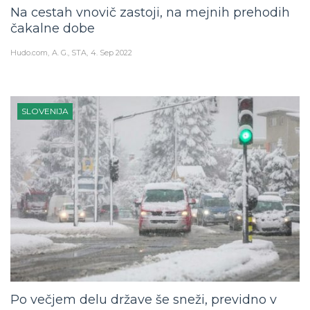
Na cestah vnovič zastoji, na mejnih prehodih
čakalne dobe
Hudo.com
A. G., STA
4. Sep 2022
SLOVENIJA
Po večjem delu države še sneži, previdno v
prometu