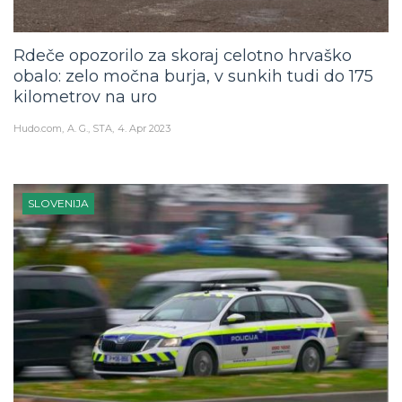
Rdeče opozorilo za skoraj celotno hrvaško
obalo: zelo močna burja, v sunkih tudi do 175
kilometrov na uro
Hudo.com
A. G., STA
4. Apr 2023
SLOVENIJA