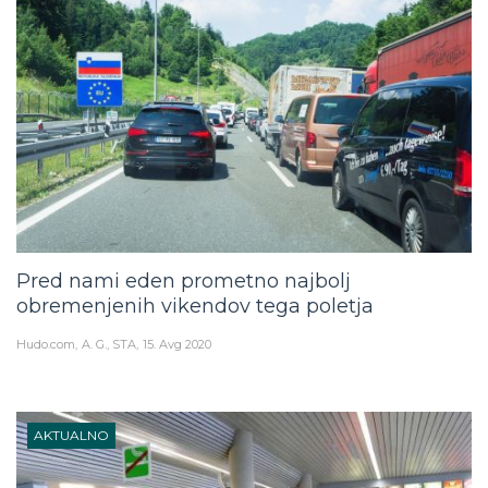
Pred nami eden prometno najbolj
obremenjenih vikendov tega poletja
Hudo.com
A. G., STA
15. Avg 2020
AKTUALNO