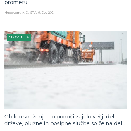
Hudo.com
A. G., STA
9. Dec 2021
SLOVENIJA
Obilno sneženje bo ponoči zajelo večji del
države, plužne in posipne službe so že na delu
Hudo.com
A. G., STA
8. Dec 2021