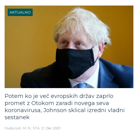
AKTUALNO
Potem ko je več evropskih držav zaprlo
promet z Otokom zaradi novega seva
koronavirusa, Johnson sklical izredni vladni
sestanek
Hudo.com
M. N., STA
21. Dec 2020