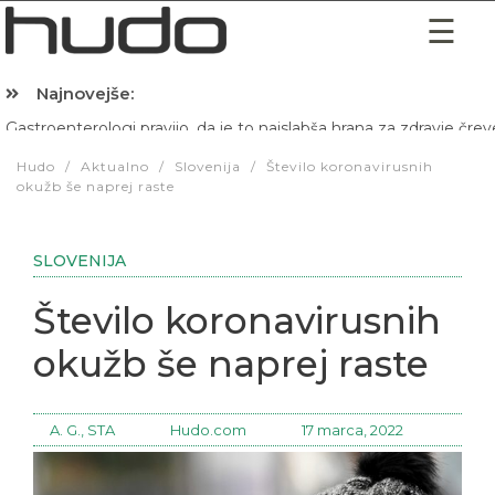
Najnovejše:
Hibernacijska dieta: Zakaj je pred spanjem dobro pojesti žlico 
Hudo
/
Aktualno
/
Slovenija
/
Število koronavirusnih
okužb še naprej raste
SLOVENIJA
Število koronavirusnih
okužb še naprej raste
A. G., STA
Hudo.com
17 marca, 2022