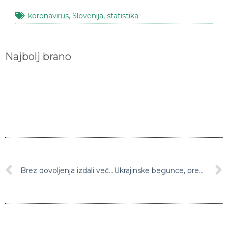
koronavirus
,
Slovenija
,
statistika
Najbolj brano
Brez dovoljenja izdali več kot 2500 zdravniških spričeval
Ukrajinske begunce, predvsem ženske in otroke, naj bi namestili tudi na Debelem rtiču