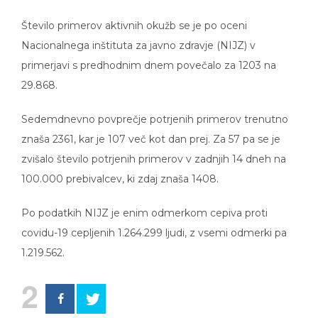
Število primerov aktivnih okužb se je po oceni
Nacionalnega inštituta za javno zdravje (NIJZ) v
primerjavi s predhodnim dnem povečalo za 1203 na
29.868.
Sedemdnevno povprečje potrjenih primerov trenutno
znaša 2361, kar je 107 več kot dan prej. Za 57 pa se je
zvišalo število potrjenih primerov v zadnjih 14 dneh na
100.000 prebivalcev, ki zdaj znaša 1408.
Po podatkih NIJZ je enim odmerkom cepiva proti
covidu-19 cepljenih 1.264.299 ljudi, z vsemi odmerki pa
1.219.562.
2