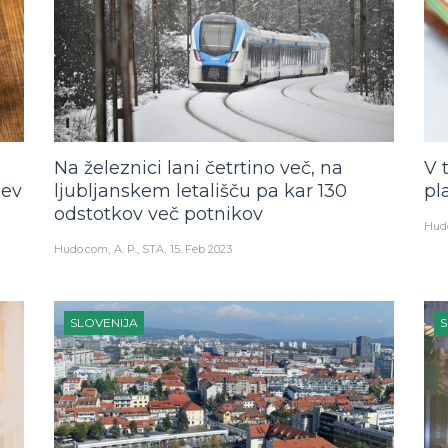
Na železnici lani četrtino več, na
V 
cev
ljubljanskem letališču pa kar 130
pl
odstotkov več potnikov
Hud
Hudo.com
A. P., STA
15. Feb 2023
SLOVENIJA
S