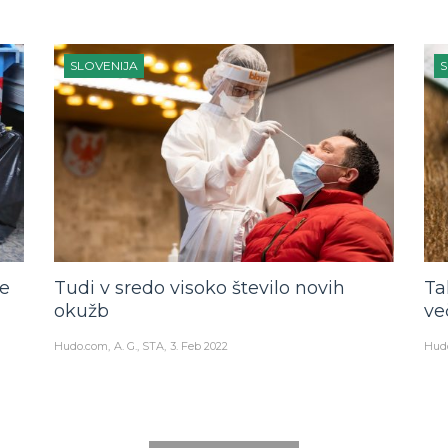
SLOVENIJA
S
de
Tudi v sredo visoko število novih
Ta
okužb
ve
Hudo.com
A. G., STA
3. Feb 2022
Hud