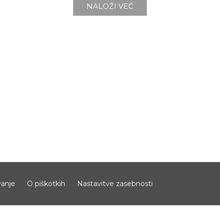
NALOŽI VEČ
anje
O piškotkih
Nastavitve zasebnosti