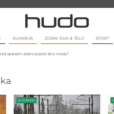
E
KUHARIJA
ZDRAV DUH & TELO
ŠPORT
 pred spanjem dobro pojesti žlico medu?
ika
SLOVENIJA
S