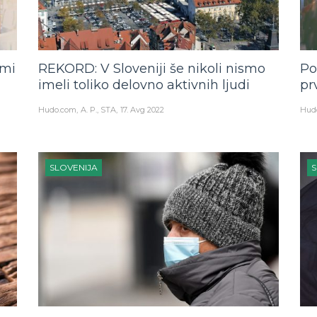
imi
REKORD: V Sloveniji še nikoli nismo
Po
imeli toliko delovno aktivnih ljudi
pr
Hudo.com
A. P., STA
17. Avg 2022
Hud
SLOVENIJA
S