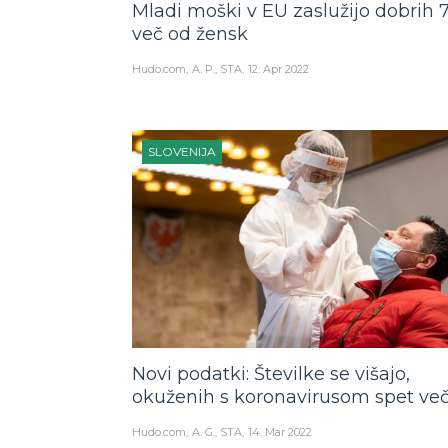
Mladi moški v EU zaslužijo dobrih 
več od žensk
Hudo.com
A. P., STA
12. Apr 2022
SLOVENIJA
Novi podatki: Številke se višajo,
okuženih s koronavirusom spet ve
Hudo.com
A. G., STA
14. Mar 2022