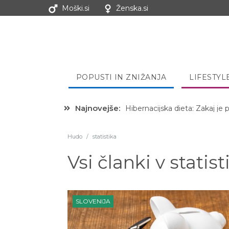
Moški.si
Ženska.si
POPUSTI IN ZNIŽANJA
LIFESTYL
Najnovejše:
Hibernacijska dieta: Zakaj je
Hudo
/
statistika
Vsi članki v
statist
SLOVENIJA