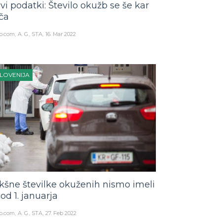
vi podatki: Število okužb se še kar
ča
o.com
A. G., STA
16. Mar 2022
LOVENIJA
kšne številke okuženih nismo imeli
 od 1. januarja
o.com
A. G., STA
27. Feb 2022