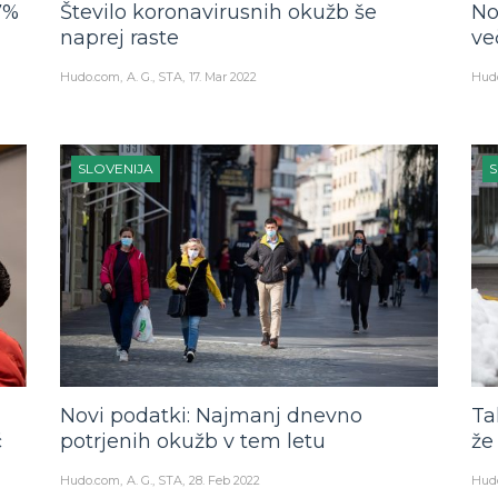
7%
Število koronavirusnih okužb še
No
naprej raste
ve
Hudo.com
A. G., STA
17. Mar 2022
Hud
SLOVENIJA
S
Novi podatki: Najmanj dnevno
Ta
č
potrjenih okužb v tem letu
že
Hudo.com
A. G., STA
28. Feb 2022
Hud