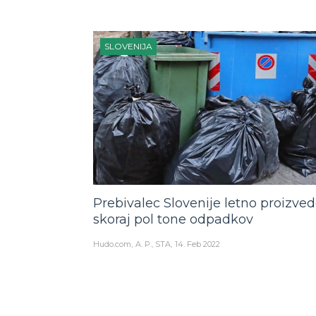
SLOVENIJA
Prebivalec Slovenije letno proizve
skoraj pol tone odpadkov
Hudo.com
A. P., STA
14. Feb 2022