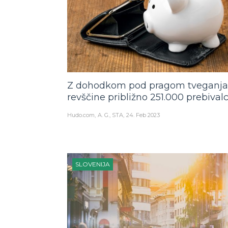
Z dohodkom pod pragom tveganja
revščine približno 251.000 prebival
Hudo.com
A. G., STA
24. Feb 2023
SLOVENIJA