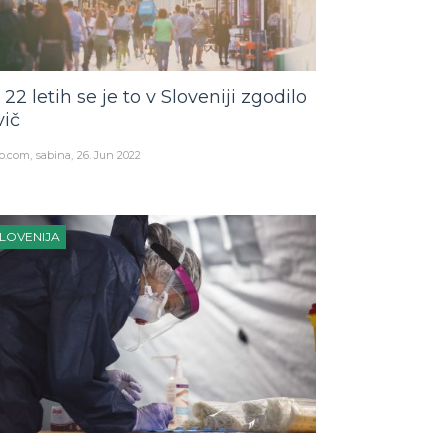
 22 letih se je to v Sloveniji zgodilo
vič
o.com
sabina
26. Jun 2022
LOVENIJA