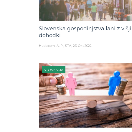
Slovenska gospodinjstva lani z višj
dohodki
Hudo.com
A. P., STA
23. Okt 2022
SLOVENIJA