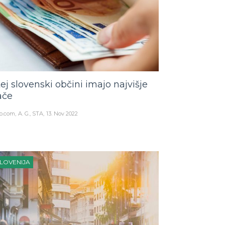
tej slovenski občini imajo najvišje
ače
o.com
A. G., STA
13. Nov 2022
LOVENIJA