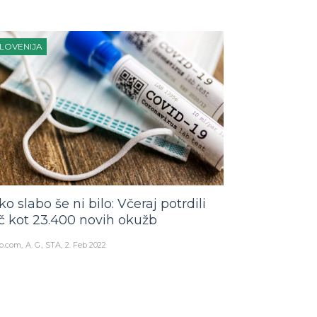
LOVENIJA
ko slabo še ni bilo: Včeraj potrdili
č kot 23.400 novih okužb
o.com
A. G., STA
2. Feb 2022