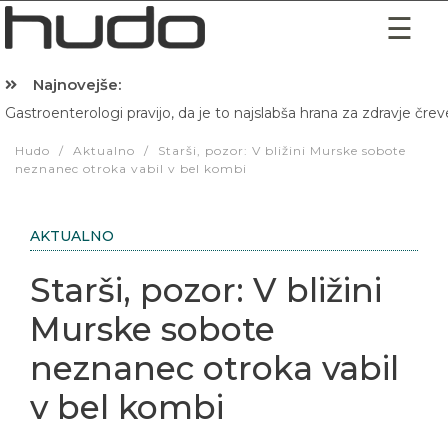
Najnovejše:
Gastroenterologi pravijo, da je to najslabša hrana za zdravje črev
Hibernacijska dieta: Zakaj je pred spanjem dobro pojesti žlico 
Hudo
/
Aktualno
/
Starši, pozor: V bližini Murske sobote
neznanec otroka vabil v bel kombi
AKTUALNO
Starši, pozor: V bližini
Murske sobote
neznanec otroka vabil
v bel kombi