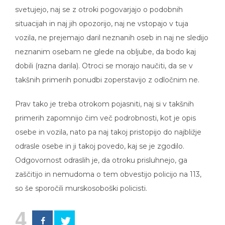
svetujejo, naj se z otroki pogovarjajo o podobnih
situacijah in naj jih opozorijo, naj ne vstopajo v tuja
vozila, ne prejemajo daril neznanih oseb in naj ne sledijo
neznanim osebam ne glede na obljube, da bodo kaj
dobili (razna darila). Otroci se morajo naučiti, da se v
takšnih primerih ponudbi zoperstavijo z odločnim ne.
Prav tako je treba otrokom pojasniti, naj si v takšnih
primerih zapomnijo čim več podrobnosti, kot je opis
osebe in vozila, nato pa naj takoj pristopijo do najbližje
odrasle osebe in ji takoj povedo, kaj se je zgodilo.
Odgovornost odraslih je, da otroku prisluhnejo, ga
zaščitijo in nemudoma o tem obvestijo policijo na 113,
so še sporočili murskosoboški policisti.
4