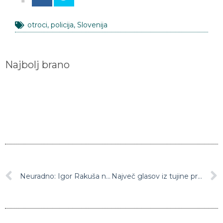
otroci
,
policija
,
Slovenija
Najbolj brano
Neuradno: Igor Rakuša naj bi izčrpaval radeško papirnico in ji povzročil za dva milijona evrov škode
Največ glasov iz tujine prejeli SDS in Levica