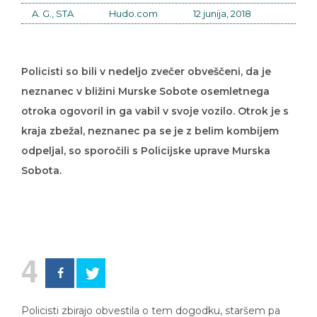
A. G., STA
Hudo.com
12 junija, 2018
Policisti so bili v nedeljo zvečer obveščeni, da je
neznanec v bližini Murske Sobote osemletnega
otroka ogovoril in ga vabil v svoje vozilo. Otrok je s
kraja zbežal, neznanec pa se je z belim kombijem
odpeljal, so sporočili s Policijske uprave Murska
Sobota.
4
Policisti zbirajo obvestila o tem dogodku, staršem pa