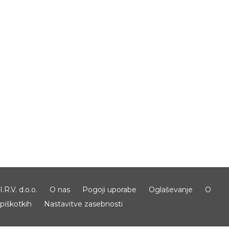
I.R.V. d.o.o.
O nas
Pogoji uporabe
Oglaševanje
O
piškotkih
Nastavitve zasebnosti