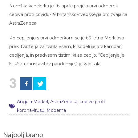
Nemška kanclerka je 16. aprila prejela prvi odmerek
cepiva proti covidu-19 britansko-švedskega proizvajalca
AstraZeneca.
Po cepljenju s prvi odmerkom se je 66-letna Merklova
prek Twitterja zahvalila vsem, ki sodelujejo v kampanji
cepljenja, in predvsem tistim, ki se cepijo. “Cepljenje je
ključ za zaustavitev pandemije,” je zapisala.
3
Angela Merkel
,
AstraZeneca
,
cepivo proti
koronavirusu
,
Moderna
Najbolj brano