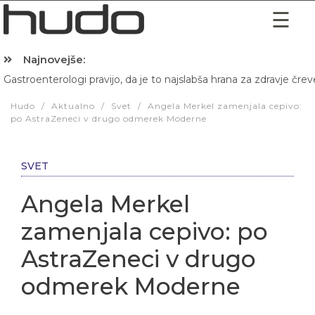
Najnovejše:
Gastroenterologi pravijo, da je to najslabša hrana za zdravje črev
Hibernacijska dieta: Zakaj je pred spanjem dobro pojesti žlico 
Hudo
/
Aktualno
/
Svet
/
Angela Merkel zamenjala cepivo:
po AstraZeneci v drugo odmerek Moderne
SVET
Angela Merkel
zamenjala cepivo: po
AstraZeneci v drugo
odmerek Moderne