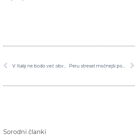
V Italiji ne bodo več obvezne maske na prostem
Peru stresel močnejši potres
Sorodni članki