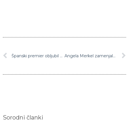
Španski premier obljubil pomilostitev zaprtih zagovornikov katalonske samostojnosti
Angela Merkel zamenjala cepivo: po AstraZeneci v drugo odmerek Moderne
Sorodni članki