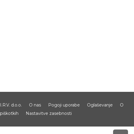
I.R.V. d.o.o.
O nas
Pogoji uporabe
Oglaševanje
O
piškotkih
Nastavitve zasebnosti