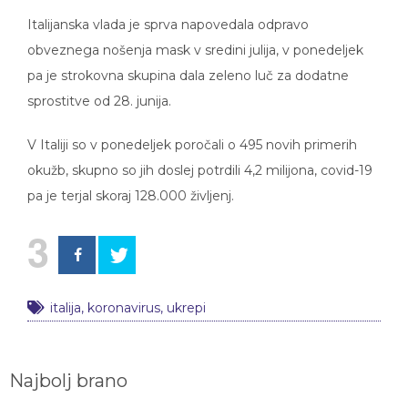
Italijanska vlada je sprva napovedala odpravo
obveznega nošenja mask v sredini julija, v ponedeljek
pa je strokovna skupina dala zeleno luč za dodatne
sprostitve od 28. junija.
V Italiji so v ponedeljek poročali o 495 novih primerih
okužb, skupno so jih doslej potrdili 4,2 milijona, covid-19
pa je terjal skoraj 128.000 življenj.
3
italija
,
koronavirus
,
ukrepi
Najbolj brano