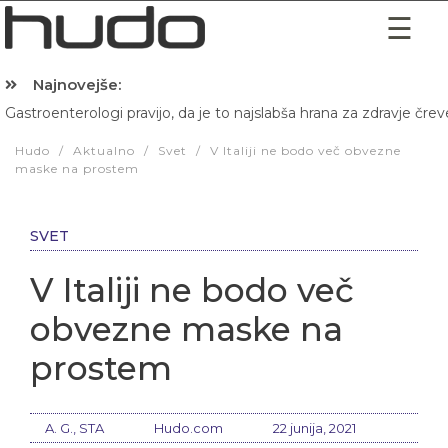
Najnovejše:
Gastroenterologi pravijo, da je to najslabša hrana za zdravje črev
Hibernacijska dieta: Zakaj je pred spanjem dobro pojesti žlico 
Hudo
/
Aktualno
/
Svet
/
V Italiji ne bodo več obvezne
maske na prostem
SVET
V Italiji ne bodo več
obvezne maske na
prostem
A. G., STA
Hudo.com
22 junija, 2021