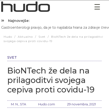
Najnovejše:
Gastroenterologi pravijo, da je to najslabša hrana za zdravje črev
Hibernacijska dieta: Zakaj je pred spanjem dobro pojesti žlico 
Hudo
/
Aktualno
/
Svet
/
BioNTech že dela na prilagoditvi
svojega cepiva proti covidu-19
SVET
BioNTech že dela na
prilagoditvi svojega
cepiva proti covidu-19
M. N., STA
Hudo.com
29 novembra, 2021