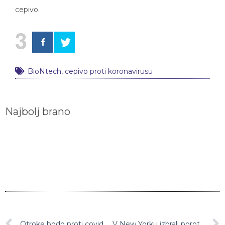
cepivo.
3
BioNtech
,
cepivo proti koronavirusu
Najbolj brano
Otroke bodo proti covidu-19 začeli cepiti še pred božičem
V New Yorku izbrali poroto za sojenje Ghislaine Maxwell, ki je obtožena sodelovanja pri spolnih zlorabah mladoletnic