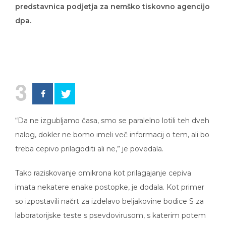
predstavnica podjetja za nemško tiskovno agencijo
dpa.
3
“Da ne izgubljamo časa, smo se paralelno lotili teh dveh
nalog, dokler ne bomo imeli več informacij o tem, ali bo
treba cepivo prilagoditi ali ne,” je povedala.
Tako raziskovanje omikrona kot prilagajanje cepiva
imata nekatere enake postopke, je dodala. Kot primer
so izpostavili načrt za izdelavo beljakovine bodice S za
laboratorijske teste s psevdovirusom, s katerim potem