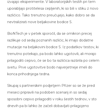
izvajajo eksperimente. V laboratorijskih testih pri tem
uporabljajo protitelesa cepljenih, ki so bili v stiku z novo
različico. Tako trenutno preučujejo, kako dobro se da
nevtralizirati nove beljakovine bodice S.
BioNTech je v petek sporočil, da se omikron precej
razlikuje od sedaj poznanih različic, ki imajo dodatne
mutacije na beljakovini bodice S. Iz podatkov testov, ki
trenutno potekajo, pa bodo lahko ugotovili, ali morajo
prilagoditi cepivo, če se bo ta različica razširila po celem
svetu. Prve ugotovitve bodo najverjetneje imeli do
konca prihodnjega tedna.
Skupaj s partnerskim podjetjem Pfizer so se že pred
meseci pripravili na podoben scenarij in so sedaj
sposobni cepivo prilagoditi v roku šestih tednov, v sto
dnevih pa bi lahko že začeli dobavljati prilagojeno