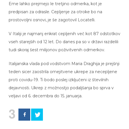
Eme lahko prejmejo le tretjino odmerka, kot je
predpisan za odrasle. Cepljenje za otroke bo na
prostovoljni osnovi, je še zagotovil Locatelli.
V Italiji je najmanj enkrat cepljenih več kot 87 odstotkov
vseh starejših od 12 let. Do danes pa so v državi razdelili
tudi skoraj šest milijonov poživitvenih odmerkov.
Italijanska vlada pod vodstvom Maria Draghija je prejšnji
teden sicer zaostrila omejitvene ukrepe za necepljene
proti covidu-19. Ti bodo poslej izključeni iz številnih
dejavnosti. Ukrep z možnostjo podaljšanja bo sprva v
veljavi od 6. decembra do 15. januarja.
3