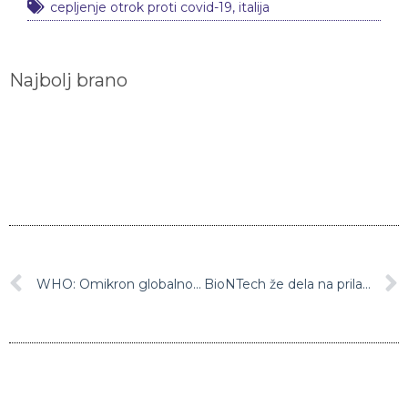
cepljenje otrok proti covid-19
,
italija
Najbolj brano
WHO: Omikron globalno predstavlja zelo visoko tveganje
BioNTech že dela na prilagoditvi svojega cepiva proti covidu-19