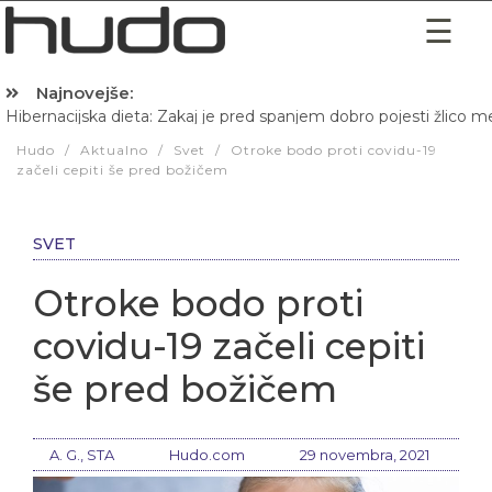
Najnovejše:
Hibernacijska dieta: Zakaj je pred spanjem dobro pojesti žlico 
Hudo
/
Aktualno
/
Svet
/
Otroke bodo proti covidu-19
začeli cepiti še pred božičem
SVET
Otroke bodo proti
covidu-19 začeli cepiti
še pred božičem
A. G., STA
Hudo.com
29 novembra, 2021