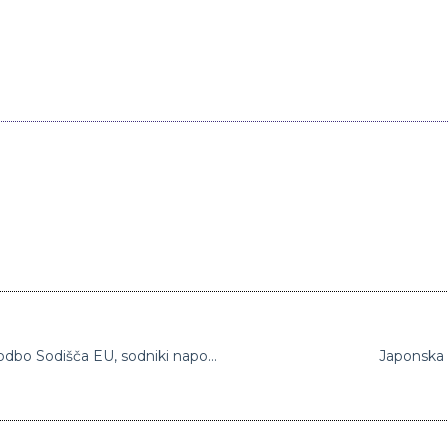
Izplačilo sredstev Poljski je v nasprotju s sodbo Sodišča EU, sodniki napovedujejo tožbo zoper Svet EU
Japonska 