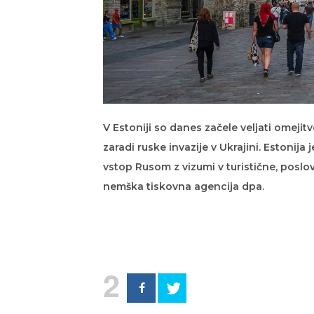
V Estoniji so danes začele veljati omejitv
zaradi ruske invazije v Ukrajini. Estonij
vstop Rusom z vizumi v turistične, poslo
nemška tiskovna agencija dpa.
2