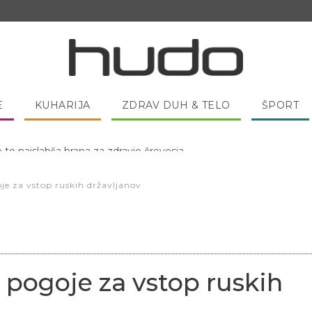
E
KUHARIJA
ZDRAV DUH & TELO
ŠPORT
 pred spanjem dobro pojesti žlico medu?
oje za vstop ruskih državljanov
a pogoje za vstop ruskih