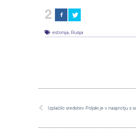
2
estonija
,
Rusija