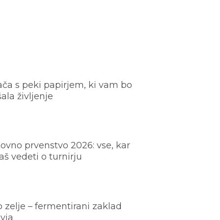
ača s peki papirjem, ki vam bo
šala življenje
ovno prvenstvo 2026: vse, kar
š vedeti o turnirju
o zelje – fermentirani zaklad
vja