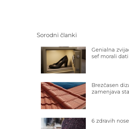
Sorodni članki
Genialna zvijač
sef morali dati
Brezčasen diza
zamenjava star
6 zdravih nos