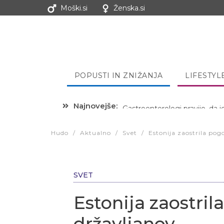
Moški.si
Ženska.si
POPUSTI IN ZNIŽANJA
LIFESTYL
Najnovejše:
Hibernacijska dieta: Zakaj je
Hudo
/
Aktualno
/
Svet
/
Estonija zaostrila pog
SVET
Estonija zaostril
državljanov