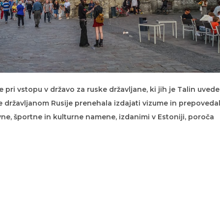
e pri vstopu v državo za ruske državljane, ki jih je Talin uvede
a je državljanom Rusije prenehala izdajati vizume in prepoveda
vne, športne in kulturne namene, izdanimi v Estoniji, poroča