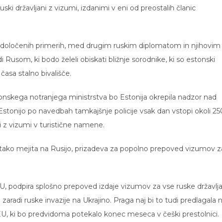
ski državljani z vizumi, izdanimi v eni od preostalih članic
 v določenih primerih, med drugim ruskim diplomatom in njihovim
Rusom, ki bodo želeli obiskati bližnje sorodnike, ki so estonski
e časa stalno bivališče.
nskega notranjega ministrstva bo Estonija okrepila nadzor nad
Estonijo po navedbah tamkajšnje policije vsak dan vstopi okoli 2
i z vizumi v turistične namene.
rav tako mejita na Rusijo, prizadeva za popolno prepoved vizumov z
U, podpira splošno prepoved izdaje vizumov za vse ruske državlj
zaradi ruske invazije na Ukrajino. Praga naj bi to tudi predlagala 
U, ki bo predvidoma potekalo konec meseca v češki prestolnici.