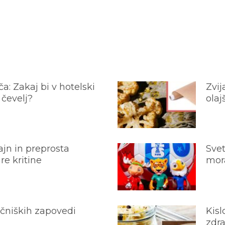
a: Zakaj bi v hotelski
Zvij
 čevelj?
olaj
jn in preprosta
Svet
e kritine
mora
ečniških zapovedi
Kisl
zdra