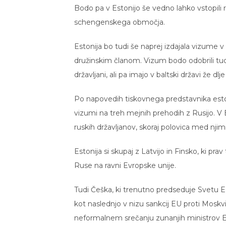
Bodo pa v Estonijo še vedno lahko vstopili ru
schengenskega območja.
Estonija bo tudi še naprej izdajala vizume
družinskim članom. Vizum bodo odobrili tudi 
državljani, ali pa imajo v baltski državi že dlj
Po napovedih tiskovnega predstavnika esto
vizumi na treh mejnih prehodih z Rusijo. V 
ruskih državljanov, skoraj polovica med njim
Estonija si skupaj z Latvijo in Finsko, ki p
Ruse na ravni Evropske unije.
Tudi Češka, ki trenutno predseduje Svetu E
kot naslednjo v nizu sankcij EU proti Moskvi 
neformalnem srečanju zunanjih ministrov E