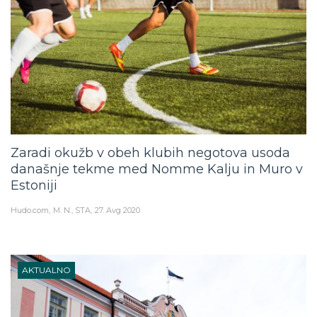
Zaradi okužb v obeh klubih negotova usoda
današnje tekme med Nomme Kalju in Muro v
Estoniji
Hudo.com
M. N., STA
27. Avg 2020
AKTUALNO