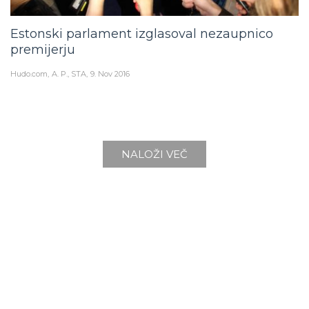
Estonski parlament izglasoval nezaupnico
premijerju
Hudo.com
A. P., STA
9. Nov 2016
NALOŽI VEČ