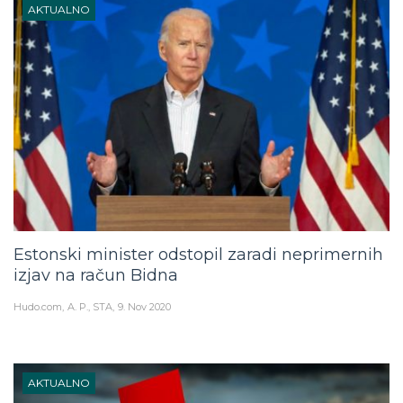
AKTUALNO
Estonski minister odstopil zaradi neprimernih
izjav na račun Bidna
Hudo.com
A. P., STA
9. Nov 2020
AKTUALNO