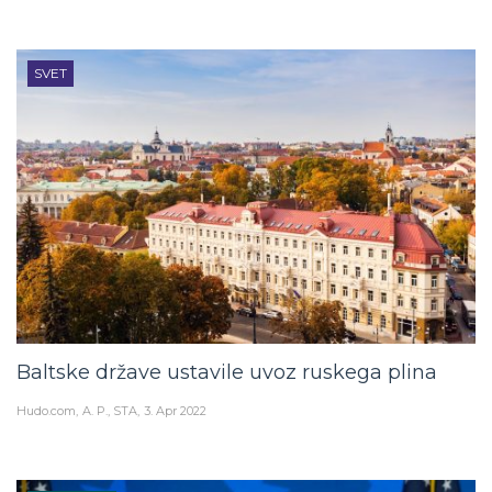
SVET
Baltske države ustavile uvoz ruskega plina
Hudo.com
A. P., STA
3. Apr 2022