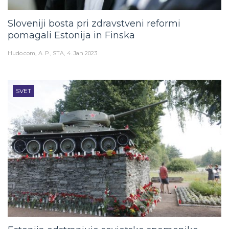
Sloveniji bosta pri zdravstveni reformi
pomagali Estonija in Finska
Hudo.com
A. P., STA
4. Jan 2023
SVET