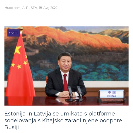
Hudo.com
A. P., STA
18. Avg 2022
SVET
Estonija in Latvija se umikata s platforme
sodelovanja s Kitajsko zaradi njene podpore
Rusiji