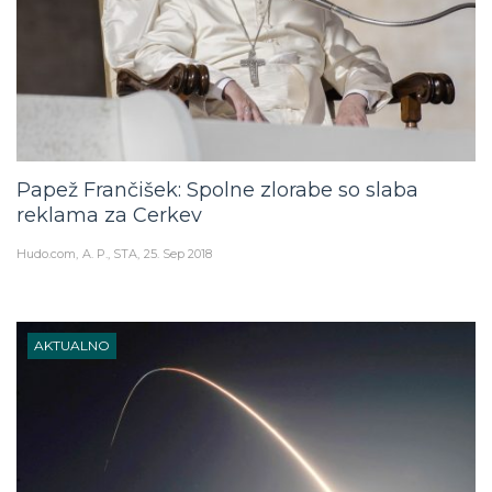
Papež Frančišek: Spolne zlorabe so slaba
reklama za Cerkev
Hudo.com
A. P., STA
25. Sep 2018
AKTUALNO