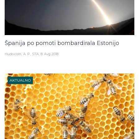
Španija po pomoti bombardirala Estonijo
Hudo.com
A. P., STA
8. Avg 2018
AKTUALNO