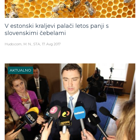
V estonski kraljevi palači letos panji s
slovenskimi čebelami
Hudo.com
M. N., STA
17. Avg 2017
AKTUALNO