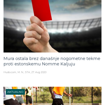
Mura ostala brez današnje nogometne tekme
proti estonskemu Nomme Kaljuju
Hudo.com
M. N., STA
27. Avg 2020
AKTUALNO