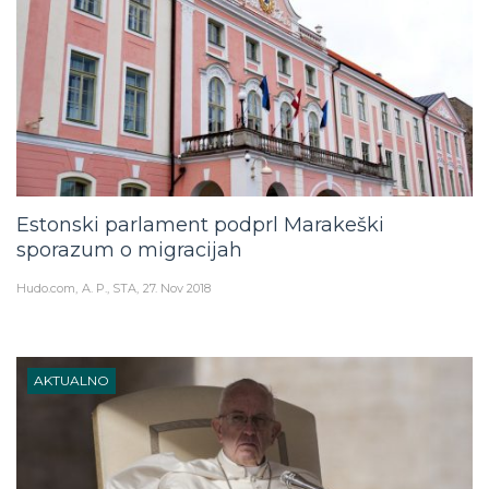
Estonski parlament podprl Marakeški
sporazum o migracijah
Hudo.com
A. P., STA
27. Nov 2018
AKTUALNO