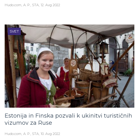
Hudo.com
A. P., STA
12. Avg 2022
SVET
Estonija in Finska pozvali k ukinitvi turističnih
vizumov za Ruse
Hudo.com
A. P., STA
10. Avg 2022