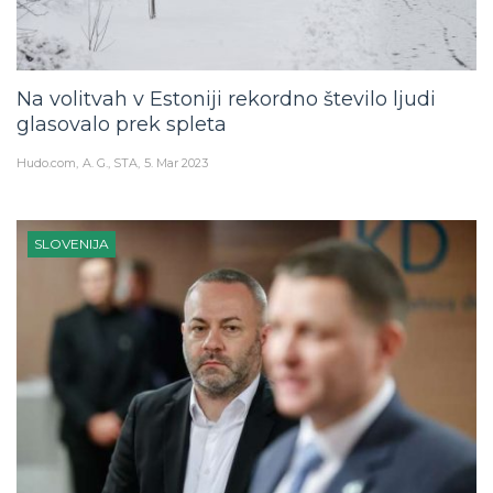
Na volitvah v Estoniji rekordno število ljudi
glasovalo prek spleta
Hudo.com
A. G., STA
5. Mar 2023
SLOVENIJA