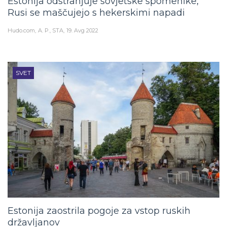
Estonija odstranjuje sovjetske spomenike,
Rusi se maščujejo s hekerskimi napadi
Hudo.com
A. P., STA
19. Avg 2022
SVET
Estonija zaostrila pogoje za vstop ruskih
državljanov