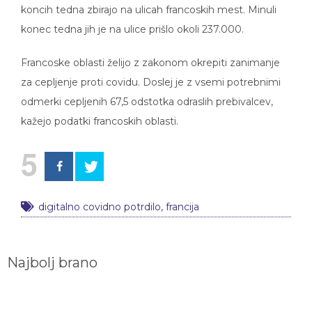
koncih tedna zbirajo na ulicah francoskih mest. Minuli
konec tedna jih je na ulice prišlo okoli 237.000.
Francoske oblasti želijo z zakonom okrepiti zanimanje
za cepljenje proti covidu. Doslej je z vsemi potrebnimi
odmerki cepljenih 67,5 odstotka odraslih prebivalcev,
kažejo podatki francoskih oblasti.
5
digitalno covidno potrdilo
,
francija
Najbolj brano