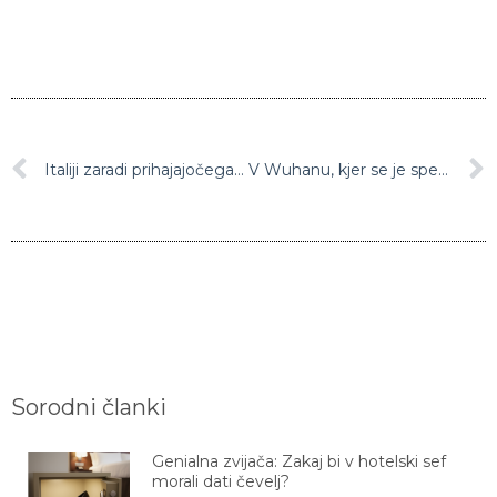
Italiji zaradi prihajajočega vročinskega vala grozijo novi požari
V Wuhanu, kjer se je spet pojavil novi koronavirus, po testiranju 11 milijonov prebivalcev našli 37 lokalnih prenosov okužbe
Sorodni članki
Genialna zvijača: Zakaj bi v hotelski sef
morali dati čevelj?