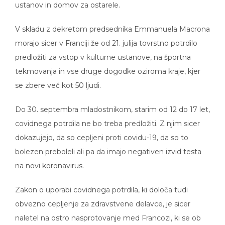
ustanov in domov za ostarele.
V skladu z dekretom predsednika Emmanuela Macrona
morajo sicer v Franciji že od 21. julija tovrstno potrdilo
predložiti za vstop v kulturne ustanove, na športna
tekmovanja in vse druge dogodke oziroma kraje, kjer
se zbere več kot 50 ljudi.
Do 30. septembra mladostnikom, starim od 12 do 17 let,
covidnega potrdila ne bo treba predložiti. Z njim sicer
dokazujejo, da so cepljeni proti covidu-19, da so to
bolezen preboleli ali pa da imajo negativen izvid testa
na novi koronavirus.
Zakon o uporabi covidnega potrdila, ki določa tudi
obvezno cepljenje za zdravstvene delavce, je sicer
naletel na ostro nasprotovanje med Francozi, ki se ob