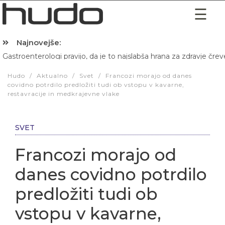
Najnovejše:
Gastroenterologi pravijo, da je to najslabša hrana za zdravje črev
Hibernacijska dieta: Zakaj je pred spanjem dobro pojesti žlico 
Hudo
/
Aktualno
/
Svet
/
Francozi morajo od danes
covidno potrdilo predložiti tudi ob vstopu v kavarne,
restavracije in medkrajevne vlake
SVET
Francozi morajo od
danes covidno potrdilo
predložiti tudi ob
vstopu v kavarne,