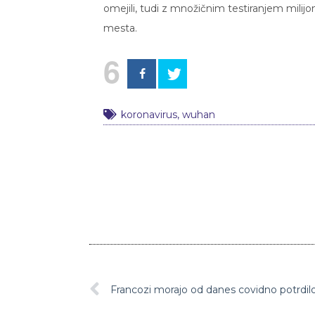
omejili, tudi z množičnim testiranjem milijo
mesta.
6
koronavirus
,
wuhan