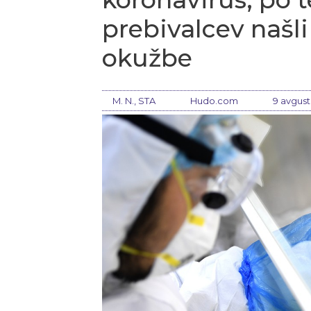
prebivalcev našli
okužbe
M. N., STA
Hudo.com
9 avgust