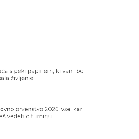
ača s peki papirjem, ki vam bo
šala življenje
ovno prvenstvo 2026: vse, kar
š vedeti o turnirju