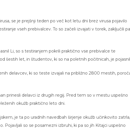
usa, se je prejšnji teden po več kot letu dni brez virusa pojavilo
tiranje vseh prebivalcev. To so začeli izvajati v torek, zaključili p
snil Li, so s testiranjem pokrili praktično vse prebivalce te
od šestih let, in študentov, ki so na poletnih počitnicah, je pojasnil
enih delavcev, ki so teste izvajali na približno 2800 mestih, poroč
 prinesli delavci iz drugih regij. Pred tem so v mestu uspešno
beleženih okužb praktično leto dni.
tajskem, je ta po uradnih navedbah širjenje okužb učinkovito zatrla
lo. Pojavljali so se posamezni izbruhi, ki pa so jih Kitajci uspešno