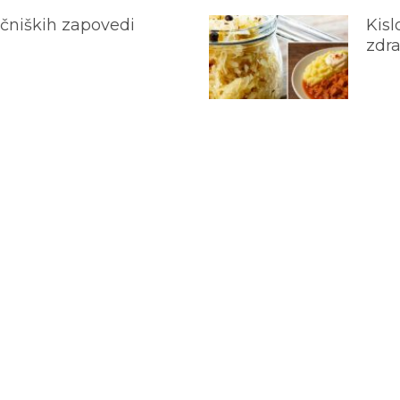
ečniških zapovedi
Kisl
zdra