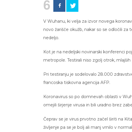
6
V Wuhanu, ki velja za izvor novega koronavir
novo žarišče okužb, nakar so se odločili za tes
nedeljo.
Kot je na nedeljski novinarski konferenci poja
metropole. Testirali niso zgolj otrok, mlajših 
Pri testiranju je sodelovalo 28.000 zdravstv
francoska tiskovna agencija AFP.
Koronavirus so po domnevah oblasti v Wuhan
omejili širjenje virusa in bili uradno brez za
Čeprav se je virus prvotno začel širiti na Ki
življenje pa se je bolj ali manj vrnilo v norma