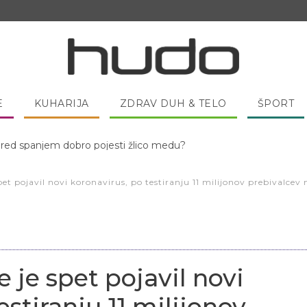
E
KUHARIJA
ZDRAV DUH & TELO
ŠPORT
 pred spanjem dobro pojesti žlico medu?
pet pojavil novi koronavirus, po testiranju 11 milijonov prebivalcev
 je spet pojavil novi
estiranju 11 milijonov