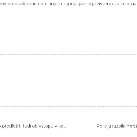
nov prebivalcev in odrejanjem zaprtja javnega življenja za celotna
Francozi morajo od danes covidno potrdilo predložiti tudi ob vstopu v kavarne, restavracije in medkrajevne vlake
Policija razbila mr