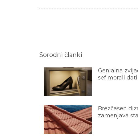
Sorodni članki
Genialna zvijač
sef morali dati
Brezčasen diza
zamenjava star