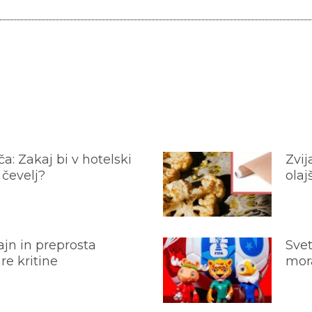
a: Zakaj bi v hotelski
Zvij
 čevelj?
olaj
jn in preprosta
Svet
e kritine
mora