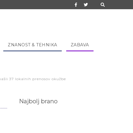
ZNANOST & TEHNIKA
ZABAVA
 našli 37 lokalnih prenosov okužbe
Najbolj brano