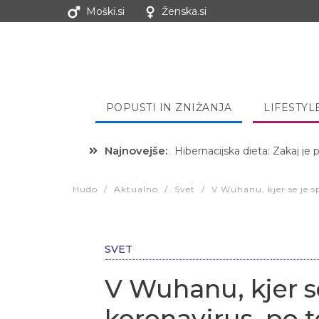
Moški.si
Ženska.si
POPUSTI IN ZNIŽANJA
LIFESTYL
Najnovejše:
Hibernacijska dieta: Zakaj je
Hudo
/
Aktualno
/
Svet
/
V Wuhanu, kjer se je s
SVET
V Wuhanu, kjer se
koronavirus, po t