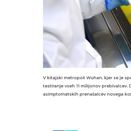
V kitajski metropoli Wuhan, kjer se je spe
testiranje vseh 11 milijonov prebivalcev.
asimptomatskih prenašalcev novega koron