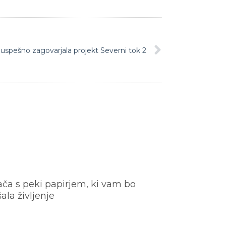
spešno zagovarjala projekt Severni tok 2
ača s peki papirjem, ki vam bo
šala življenje