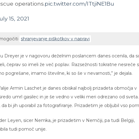
escue operations.
pic.twitter.com/ITtjiNE1Bu
uly 15, 2021
omogočiti
shranjevanje piškotkov v napravi
lu Dreyer je v nagovoru deželnim poslancem danes ocenila, da s
iveli, čeprav so imeli že več poplav. Razsežnosti tokratne nesreče 
o pogrešane, imamo številne, ki so še v nevarnosti,” je dejala.
lije Armin Laschet je danes obiskal najbolj prizadeta območja v
sredo umrl gasilec in je še vedno v veliki meri odrezano od sveta.
 da bi jih uporabil za fotografiranje. Prizadetim je obljubil vso po
r Leyen, sicer Nemka, je prizadetim v Nemčiji, pa tudi Belgiji,
ila tudi pomoč unije.