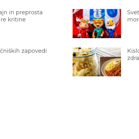
jn in preprosta
Svet
e kritine
mora
ečniških zapovedi
Kisl
zdra