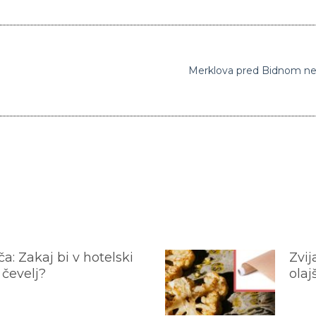
Merklova pred Bidnom neu
a: Zakaj bi v hotelski
Zvij
 čevelj?
olaj