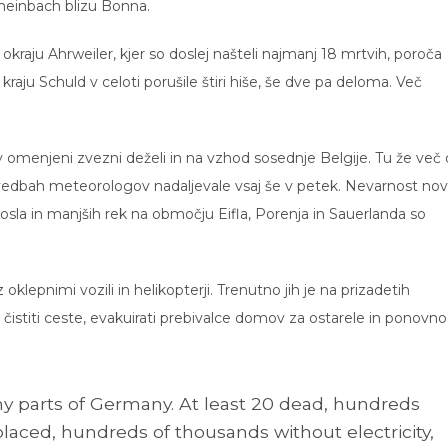
u Rheinbach blizu Bonna.
 okraju Ahrweiler, kjer so doslej našteli najmanj 18 mrtvih, poroča
aju Schuld v celoti porušile štiri hiše, še dve pa deloma. Več
v omenjeni zvezni deželi in na vzhod sosednje Belgije. Tu že več 
vedbah meteorologov nadaljevale vsaj še v petek. Nevarnost nov
Mosla in manjših rek na območju Eifla, Porenja in Sauerlanda so
oklepnimi vozili in helikopterji. Trenutno jih je na prizadetih
stiti ceste, evakuirati prebivalce domov za ostarele in ponovno
ny parts of Germany. At least 20 dead, hundreds
laced, hundreds of thousands without electricity,