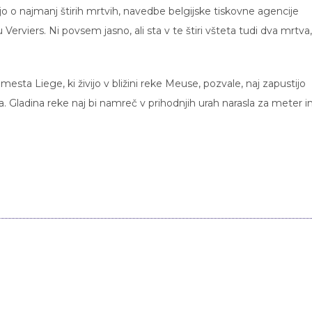
o najmanj štirih mrtvih, navedbe belgijske tiskovne agencije
 Verviers. Ni povsem jasno, ali sta v te štiri všteta tudi dva mrtva,
esta Liege, ki živijo v bližini reke Meuse, pozvale, naj zapustijo
. Gladina reke naj bi namreč v prihodnjih urah narasla za meter i