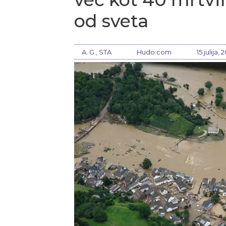
od sveta
A. G., STA
Hudo.com
15 julija, 