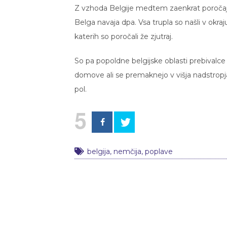
Z vzhoda Belgije medtem zaenkrat poročajo 
Belga navaja dpa. Vsa trupla so našli v okraju
katerih so poročali že zjutraj.
So pa popoldne belgijske oblasti prebivalce m
domove ali se premaknejo v višja nadstropja
pol.
5
belgija
,
nemčija
,
poplave