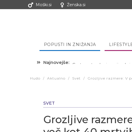
Moški.si
Ženska.si
POPUSTI IN ZNIŽANJA
LIFESTYL
Najnovejše:
Hibernacijska dieta: Zakaj je
Hudo
/
Aktualno
/
Svet
/
Grozljive razmere: V 
SVET
Grozljive razmer
več kot 40 mrtvi