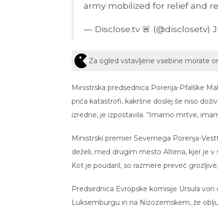
army mobilized for relief and r
— Disclose.tv 🚨 (@disclosetv)
J
Za ogled vstavljene vsebine morate 
Ministrska predsednica Porenja-Pfalške Ma
priča katastrofi, kakršne doslej še niso dož
izredne, je izpostavila. “Imamo mrtve, imam
Ministrski premier Severnega Porenja-Vestfa
deželi, med drugim mesto Altena, kjer je v 
Kot je poudaril, so razmere preveč grozljive,
Predsednica Evropske komisije Ursula von de
Luksemburgu in na Nizozemskem, že obljub