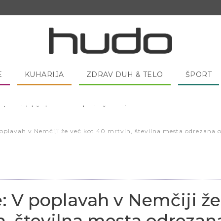
E
KUHARIJA
ZDRAV DUH & TELO
ŠPORT
 pred spanjem dobro pojesti žlico medu?
poplavah v Nemčiji že več kot 40 mrtvih, številna mesta odrezana o
e: V poplavah v Nemčiji že
h, številna mesta odrezan