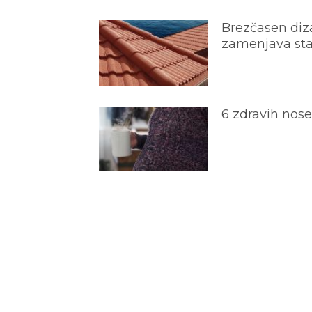
Brezčasen diza
zamenjava star
6 zdravih nos