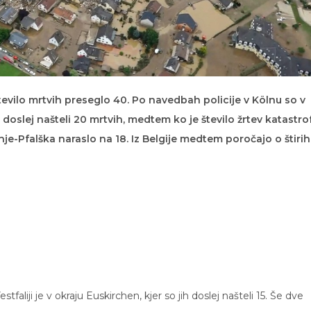
evilo mrtvih preseglo 40. Po navedbah policije v Kölnu so v
doslej našteli 20 mrtvih, medtem ko je število žrtev katastro
nje-Pfalška naraslo na 18. Iz Belgije medtem poročajo o štirih
liji je v okraju Euskirchen, kjer so jih doslej našteli 15. Še dve