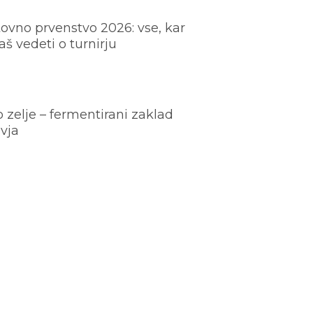
ovno prvenstvo 2026: vse, kar
š vedeti o turnirju
o zelje – fermentirani zaklad
vja