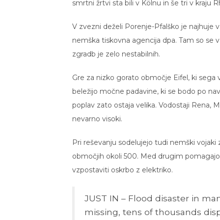
smrtni žrtvi sta bili v Kölnu in še tri v kraj
V zvezni deželi Porenje-Pfalško je najhuje v
nemška tiskovna agencija dpa. Tam so se v kr
zgradb je zelo nestabilnih.
Gre za nizko gorato območje Eifel, ki sega 
beležijo močne padavine, ki se bodo po na
poplav zato ostaja velika. Vodostaji Rena, 
nevarno visoki.
Pri reševanju sodelujejo tudi nemški vojaki z 
območjih okoli 500. Med drugim pomagajo či
vzpostaviti oskrbo z elektriko.
JUST IN – Flood disaster in ma
missing, tens of thousands disp