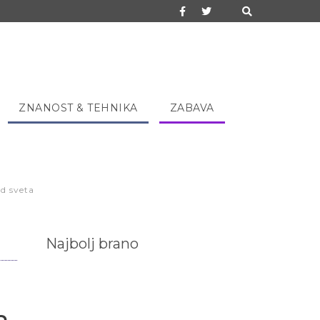
ZNANOST & TEHNIKA
ZABAVA
d sveta
Najbolj brano
a