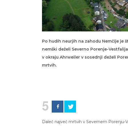
Po hudih neurjih na zahodu Nemčije je št
nemški deželi Severno Porenje-Vestfalija 
v okraju Ahrweiler v sosednji deželi Pore
mrtvih.
5
Daleč največ mrtvih v Severnem Porenju-Vestfa