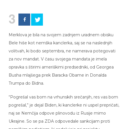
3
Merklova je bila na svojem zadnjem uradnem obisku
Bele hiše kot nemška kanclerka, saj se na naslednjih
volitvah, ki bodo septembra, ne namerava potegovati
za nov mandat. V času svojega mandata je imela
opravka s štirimi ameriškimi predsedniki, od Georgea
Busha mlajšega prek Baracka Obame in Donalda
Trumpa do Bidna.
“Pogrešal vas bom na vrhunskih srečanjih, res vas bom
pogrešal,” je dejal Biden, ki kanclerke ni uspel prepričati,
naj se Nemčija odpove plinovodu iz Rusije mimo
Ukrajine. So se pa ZDA odpovedale sankcijam proti