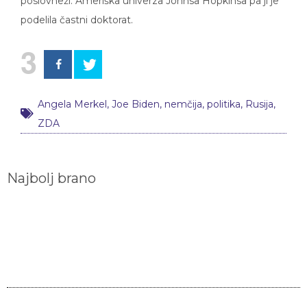
poslovneži. Ameriška univerza Johnsa Hopkinsa pa ji je
podelila častni doktorat.
3
Angela Merkel
,
Joe Biden
,
nemčija
,
politika
,
Rusija
,
ZDA
Najbolj brano