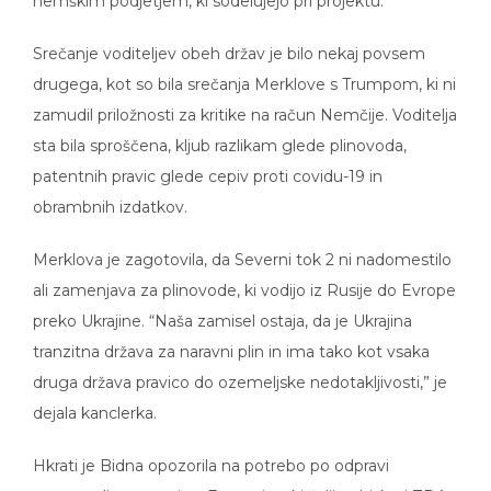
nemškim podjetjem, ki sodelujejo pri projektu.
Srečanje voditeljev obeh držav je bilo nekaj povsem
drugega, kot so bila srečanja Merklove s Trumpom, ki ni
zamudil priložnosti za kritike na račun Nemčije. Voditelja
sta bila sproščena, kljub razlikam glede plinovoda,
patentnih pravic glede cepiv proti covidu-19 in
obrambnih izdatkov.
Merklova je zagotovila, da Severni tok 2 ni nadomestilo
ali zamenjava za plinovode, ki vodijo iz Rusije do Evrope
preko Ukrajine. “Naša zamisel ostaja, da je Ukrajina
tranzitna država za naravni plin in ima tako kot vsaka
druga država pravico do ozemeljske nedotakljivosti,” je
dejala kanclerka.
Hkrati je Bidna opozorila na potrebo po odpravi