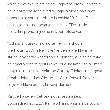
kršenja človekovih pravic na Kitajskem. Nemčija vztraja,
da je potrebno sodelovati s Kitajsko glede boja proti
podnebnim spremembam in covida-19. Je pa Berlin
pripravljen na usklajevanje politike z ZDA glede
delavskih pravic, trgovine in kibernetske varnosti.
“Odnosi s Kitajsko morajo temeljiti na skupnih
vrednotah ZDA in Nemčije,” je dejala Merklova na
skupni novinarski konferenci z Bidnom, ki je za nemško
delegacijo potem gostil še večerjo, na kateri so bili med
drugimi tudi državni sekretar Antony Blinken in njegova
predhodnika Hillary Clinton ter Colin Powell. Po večerji
se je Merklova odpravila nazaj domov.
Kanclerka se je v četrtek zjutraj sestala še s
podpredsednico ZDA Kamalo Harris, kasneje pa tudi s