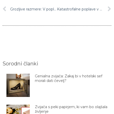
Grozljive razmere: V poplavah v Nemčiji že več kot 40 mrtvih, številna mesta odrezana od sveta
Katastrofalne poplave v Nemčiji terjale vsaj 80 življenj
Sorodni članki
Genialna zvijača: Zakaj bi v hotelski sef
morali dati čevelj?
Zvijača s peki papirjem, ki vam bo olajšala
življenje