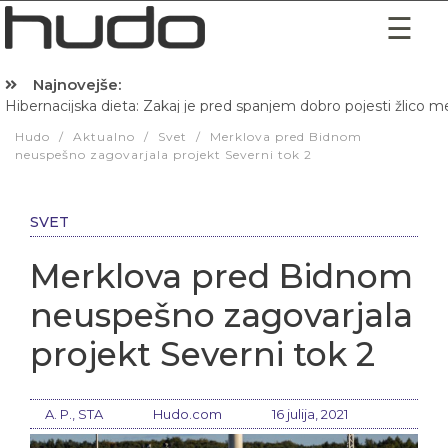
Najnovejše:
Hibernacijska dieta: Zakaj je pred spanjem dobro pojesti žlico 
Hudo
/
Aktualno
/
Svet
/
Merklova pred Bidnom
neuspešno zagovarjala projekt Severni tok 2
SVET
Merklova pred Bidnom
neuspešno zagovarjala
projekt Severni tok 2
A. P., STA
Hudo.com
16 julija, 2021