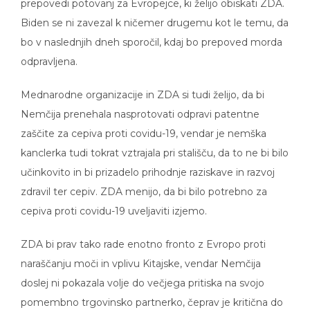
prepovedi potovanj za Evropejce, ki želijo obiskati ZDA.
Biden se ni zavezal k ničemer drugemu kot le temu, da
bo v naslednjih dneh sporočil, kdaj bo prepoved morda
odpravljena.
Mednarodne organizacije in ZDA si tudi želijo, da bi
Nemčija prenehala nasprotovati odpravi patentne
zaščite za cepiva proti covidu-19, vendar je nemška
kanclerka tudi tokrat vztrajala pri stališču, da to ne bi bilo
učinkovito in bi prizadelo prihodnje raziskave in razvoj
zdravil ter cepiv. ZDA menijo, da bi bilo potrebno za
cepiva proti covidu-19 uveljaviti izjemo.
ZDA bi prav tako rade enotno fronto z Evropo proti
naraščanju moči in vplivu Kitajske, vendar Nemčija
doslej ni pokazala volje do večjega pritiska na svojo
pomembno trgovinsko partnerko, čeprav je kritična do