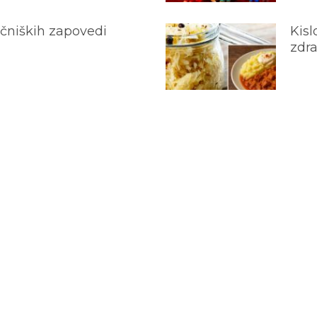
ečniških zapovedi
Kisl
zdra