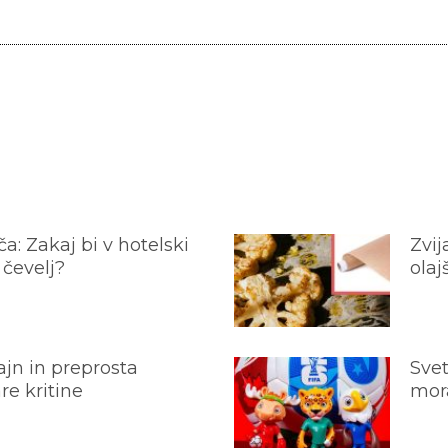
a: Zakaj bi v hotelski
Zvij
 čevelj?
olaj
jn in preprosta
Svet
e kritine
mora