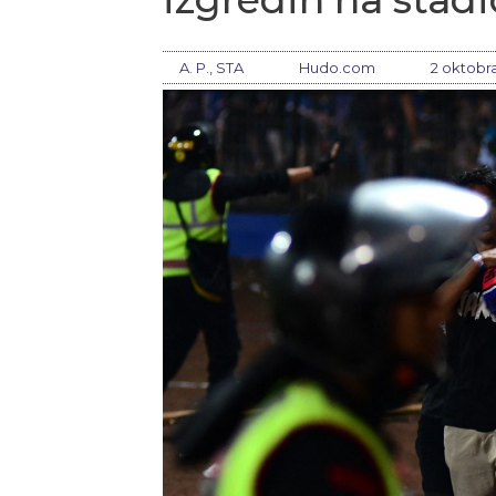
A. P., STA
Hudo.com
2 oktobra