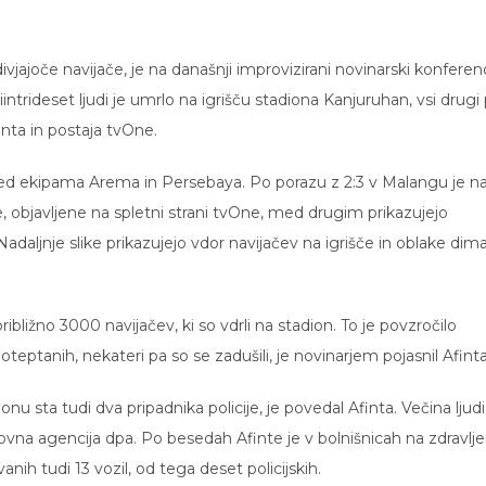
 divjajoče navijače, je na današnji improvizirani novinarski konferen
iriintrideset ljudi je umrlo na igrišču stadiona Kanjuruhan, vsi drugi
inta in postaja tvOne.
 med ekipama Arema in Persebaya. Po porazu z 2:3 v Malangu je n
je, objavljene na spletni strani tvOne, med drugim prikazujejo
aljnje slike prikazujejo vdor navijačev na igrišče in oblake dim
približno 3000 navijačev, ki so vdrli na stadion. To je povzročilo
teptanih, nekateri pa so se zadušili, je novinarjem pojasnil Afinta
 sta tudi dva pripadnika policije, je povedal Afinta. Večina ljudi
vna agencija dpa. Po besedah Afinte je v bolnišnicah na zdravlje
vanih tudi 13 vozil, od tega deset policijskih.