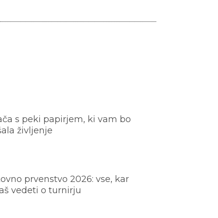
ača s peki papirjem, ki vam bo
šala življenje
ovno prvenstvo 2026: vse, kar
š vedeti o turnirju