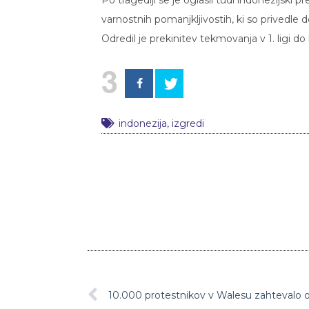
varnostnih pomanjkljivostih, ki so privedle
Odredil je prekinitev tekmovanja v 1. ligi d
3
indonezija
,
izgredi