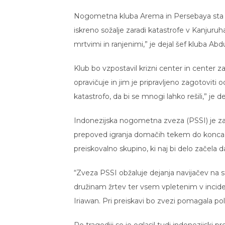
Nogometna kluba Arema in Persebaya sta že 
iskreno sožalje zaradi katastrofe v Kanjuru
mrtvimi in ranjenimi,” je dejal šef kluba Abdu
Klub bo vzpostavil krizni center in center
opravičuje in jim je pripravljeno zagotoviti 
katastrofo, da bi se mnogi lahko rešili,” je de
Indonezijska nogometna zveza (PSSI) je za 
prepoved igranja domačih tekem do konca
preiskovalno skupino, ki naj bi delo začela d
“Zveza PSSI obžaluje dejanja navijačev na 
družinam žrtev ter vsem vpletenim v inci
Iriawan. Pri preiskavi bo zvezi pomagala poli
Po tragediji se je oglasil tudi indonezijski 