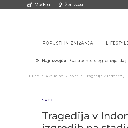
Moški.si
Ženska.si
POPUSTI IN ZNIŽANJA
LIFESTYL
Najnovejše:
Hibernacijska dieta: Zakaj je
Hudo
/
Aktualno
/
Svet
/
Tragedija v Indoneziji:
SVET
Tragedija v Indon
izgredih na stad