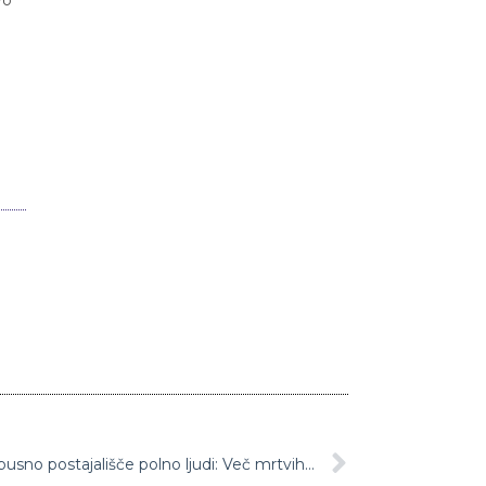
V Bratislavi avto zapeljal na avtobusno postajališče polno ljudi: Več mrtvih in ranjenih