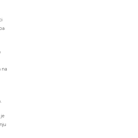
ci
 pa
a
a na
.
 je
nju