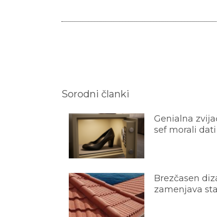
Sorodni članki
Genialna zvijač
sef morali dati
Brezčasen diza
zamenjava star