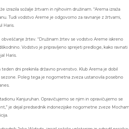
izrazila sožalje žrtvam in njihovim družinam. “Arema izraža
hanu. Tudi vodstvo Areme je odgovorno za ravnanje z žrtvami,
l Haris.
 za obveščanje žrtev. “Družinam žrtev se vodstvo Areme iskreno
odškodnino. Vodstvo je pripravljeno sprejeti predloge, kako ravnati 
jal Haris.
teden dni prekinila državno prvenstvo. Klub Arema je dobil
 sezone. Poleg tega je nogometna zveza ustanovila posebno
anes.
stadionu Kanjuruhan. Opravičujemo se njim in opravičujemo se
dent,” je dejal predsednik indonezijske nogometne zveze Mocha
cija.
predsednik Joko Widodo, izrazil sožalje vpletenim in odredil preiska