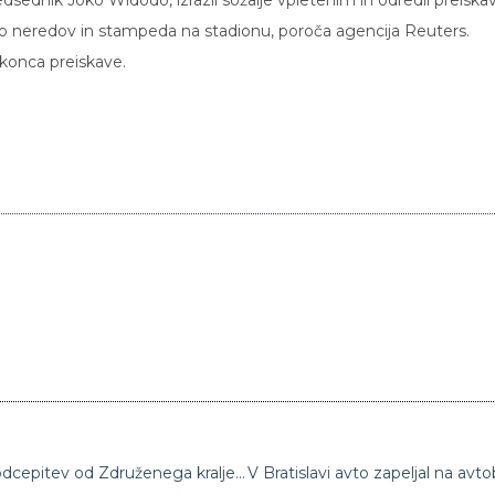
 do neredov in stampeda na stadionu, poroča agencija Reuters.
o konca preiskave.
10.000 protestnikov v Walesu zahtevalo odcepitev od Združenega kraljestva