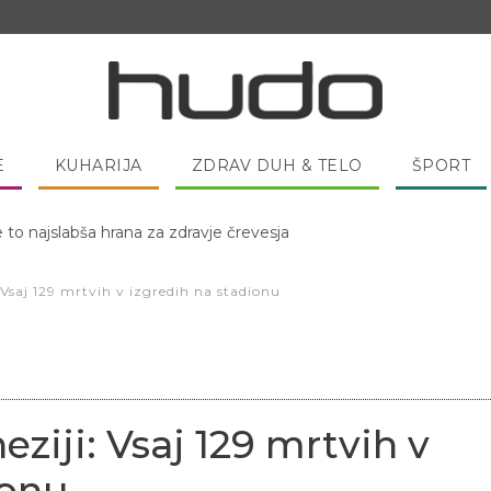
E
KUHARIJA
ZDRAV DUH & TELO
ŠPORT
 pred spanjem dobro pojesti žlico medu?
 Vsaj 129 mrtvih v izgredih na stadionu
eziji: Vsaj 129 mrtvih v
ionu