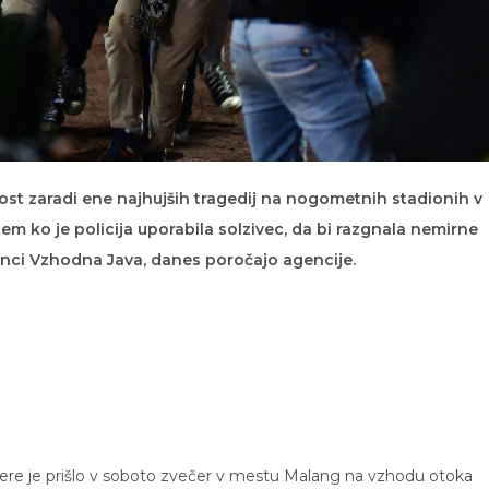
alost zaradi ene najhujših tragedij na nogometnih stadionih v
tem ko je policija uporabila solzivec, da bi razgnala nemirne
inci Vzhodna Java, danes poročajo agencije.
 katere je prišlo v soboto zvečer v mestu Malang na vzhodu otoka