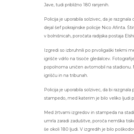
Jave, tudi približno 180 ranjenih.
Policija je uporabila solzivec, da je razgnala
dejal šef pokrajinske policije Nico Afinta. Št
v bolnišnicah, poročata radijska postaja Elsh
Izgredi so izbruhnili po prvoligaški tekmi
igrišče vdrlo na tisoče gledalcev. Fotografi
popolnoma uničen avtomobil na stadionu. Nad
igrišču in na tribunah.
Policija je uporabila solzivec, da bi razgnala 
stampedo, med katerim je bilo veliko ljudi po
Med žrtvami izgredov in stampeda na stadionu
umrla zaradi zadušitve, poroča nemška tisko
še okoli 180 ljudi. V izgredih je bilo poškodo