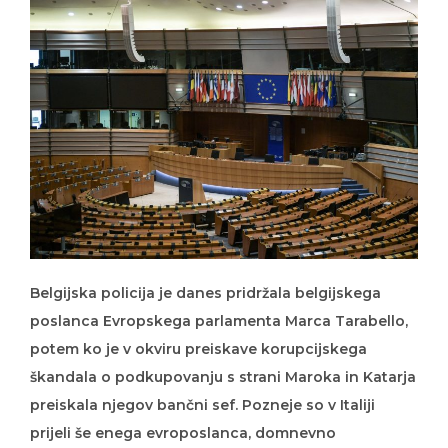
Belgijska policija je danes pridržala belgijskega
poslanca Evropskega parlamenta Marca Tarabello,
potem ko je v okviru preiskave korupcijskega
škandala o podkupovanju s strani Maroka in Katarja
preiskala njegov bančni sef. Pozneje so v Italiji
prijeli še enega evroposlanca, domnevno
vpletenega v škandal, in sicer Italijana Andrea