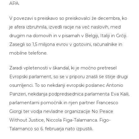
V povezavi s preiskavo so preiskovalci že decembra, ko
je afera izbruhnila, izvedli racije na več naslovih, med
drugim na domovih in v pisarnah v Belgiji, Italiji in Grčiji.
Zasegli so 1,5 milijona evrov v gotovini, računalnike in
mobilne telefone.
Zaradi vpletenosti v škandal, ki je močno pretresel
Evropski parlament, so se v priporu znašli še štirje drugi
osumljenci. To so nekdanji evropski poslanec Antonio
Panzeri, nekdanja podpredsednica parlamenta Eva Kaili,
parlamentarni pomočnik in njen partner Francesco
Giorgi ter vodja nevladne organizacije No Peace
Without Justice, Niccola Figa-Talamanca. Figo-
Talamanco so 6. februarja nato izpustili.