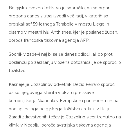
Belgijsko zvezno tožilstvo je sporočilo, da so organi
pregona danes zjutraj izvedli več racij, v katerih so
preiskali sef 59-letnega Tarabelle v mestu Liege in
pisarno v mestni hiši Anthisnes, kjer je poslanec župan,
poroča francoska tiskovna agencija AFP.
Sodnik v zadevi naj bi se še danes odločil, ali bo proti
poslancu po zaslišanju vložena obtožnica, je še sporočilo
tožilstvo.
Kasneje je Cozzolinov odvetnik Dezio Ferraro sporočil,
da so njegovega klienta v okviru preiskave
korupcijskega škandala v Evropskem parlamentu in na
podlagi naloga belgijskega tožilstva aretirali v Italiji.
Zaradi zdravstvenih težav je Cozzolino sicer trenutno na
kliniki v Neaplju, poroča avstrijska tiskovna agencija
APA.