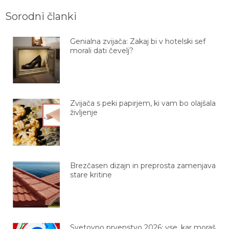
Sorodni članki
Genialna zvijača: Zakaj bi v hotelski sef
morali dati čevelj?
Zvijača s peki papirjem, ki vam bo olajšala
življenje
Brezčasen dizajn in preprosta zamenjava
stare kritine
Svetovno prvenstvo 2026: vse, kar moraš