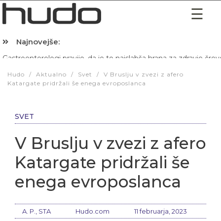
Najnovejše:
Hibernacijska dieta: Zakaj je pred spanjem dobro pojesti žlico 
Hudo
/
Aktualno
/
Svet
/
V Bruslju v zvezi z afero
Katargate pridržali še enega evroposlanca
SVET
V Bruslju v zvezi z afero
Katargate pridržali še
enega evroposlanca
A. P., STA
Hudo.com
11 februarja, 2023