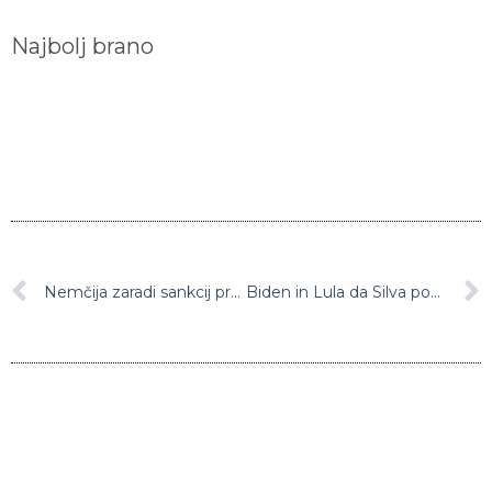
Najbolj brano
Nemčija zaradi sankcij prepolovila izvoz v Rusijo
Biden in Lula da Silva poudarila pomen zaščite demokracije