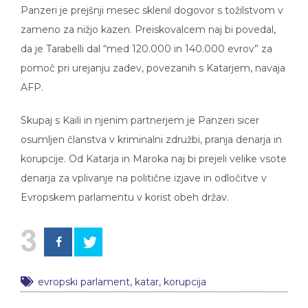
Panzeri je prejšnji mesec sklenil dogovor s tožilstvom v
zameno za nižjo kazen. Preiskovalcem naj bi povedal,
da je Tarabelli dal “med 120.000 in 140.000 evrov” za
pomoč pri urejanju zadev, povezanih s Katarjem, navaja
AFP.
Skupaj s Kaili in njenim partnerjem je Panzeri sicer
osumljen članstva v kriminalni združbi, pranja denarja in
korupcije. Od Katarja in Maroka naj bi prejeli velike vsote
denarja za vplivanje na politične izjave in odločitve v
Evropskem parlamentu v korist obeh držav.
3
evropski parlament
,
katar
,
korupcija