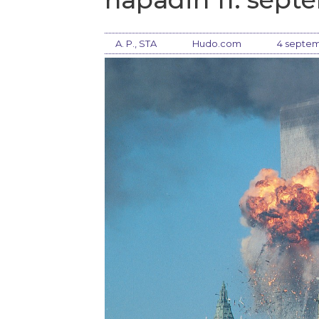
A. P., STA
Hudo.com
4 septem