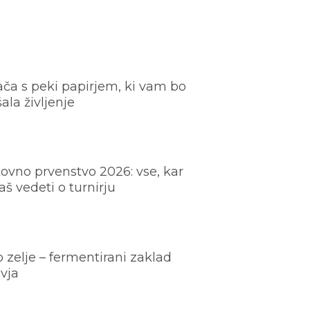
ača s peki papirjem, ki vam bo
šala življenje
ovno prvenstvo 2026: vse, kar
š vedeti o turnirju
o zelje – fermentirani zaklad
vja