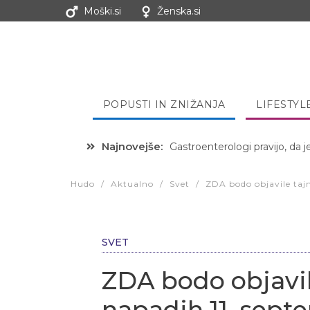
Moški.si
Ženska.si
POPUSTI IN ZNIŽANJA
LIFESTYL
Najnovejše:
Hibernacijska dieta: Zakaj je
Hudo
/
Aktualno
/
Svet
/
ZDA bodo objavile taj
SVET
ZDA bodo objavi
napadih 11. sept