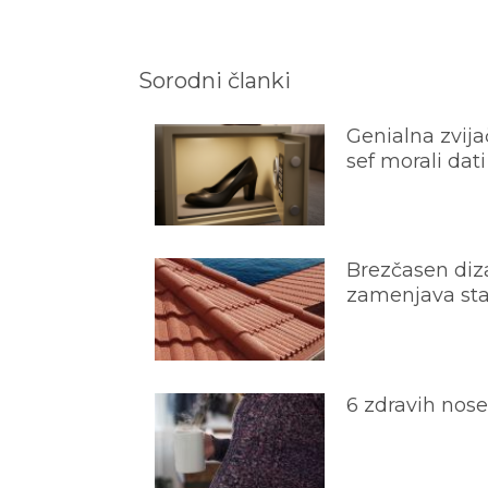
Sorodni članki
Genialna zvijač
sef morali dati
Brezčasen diza
zamenjava star
6 zdravih nos