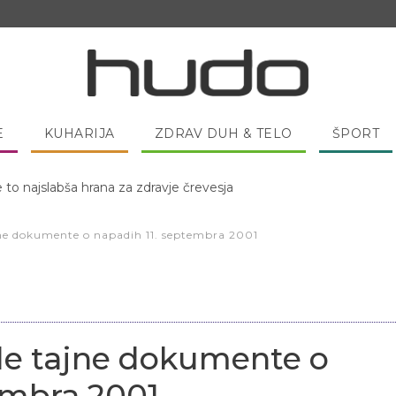
E
KUHARIJA
ZDRAV DUH & TELO
ŠPORT
 pred spanjem dobro pojesti žlico medu?
ne dokumente o napadih 11. septembra 2001
le tajne dokumente o
embra 2001