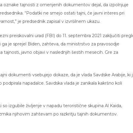
ja oznake tajnosti z omenjenih dokumentov dejal, da izpolnjuje
predsednika. “Podatki ne smejo ostati tajni, če javni interes pri
arnost,” je predsednik zapisal v izvršilnem ukazu.
zni preiskovalni urad (FBI) do 11. septembra 2021 zaključiti preg
ki ga je sprejel Biden, zahteva, da ministrstvo za pravosodje
tajnosti, javno objavi v naslednjih šestih mesecih. Gre za
 tajni dokumenti vsebujejo dokaze, da je vlada Savdske Arabije, ki 
podpirala napadalce. Savdska vlada je zanikala kakršno koli
 so izgubile življenje v napadu teroristične skupina Al Kaida,
izmika njihovim zahtevam po razkritju tajnih dokumentov.