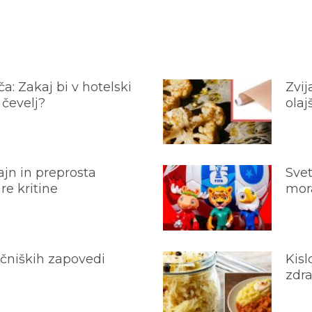
a: Zakaj bi v hotelski
Zvij
 čevelj?
olaj
jn in preprosta
Svet
e kritine
mora
ečniških zapovedi
Kisl
zdra