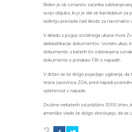
Biden je ob oznanitvi začetka odstranjevan
svojo obljubo, ki jo je dal ob kandidaturi za 
razkritju prevlada nad škodo za nacionalno v
V skladu s pogoji izvršilnega ukaza mora Zve
deklasifikacije dokumentov. Izvršilni ukaz, 
dokumente, s katerih bo odstranjena oznaka 
dokumente o preiskavi FBI o napadih.
V državi se že dolgo pojavljajo ugibanja, da
tesna zaveznica ZDA, pred napadi posredno 
vpletenost v napade.
Družine nekaterih od približno 3000 žrtev, ki
ameriško vlado že dolgo obtožujejo, da se 
3