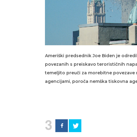
Ameriški predsednik Joe Biden je odredi
povezanih s preiskavo terorističnih nap
temeljito preuči za morebitne povezave m
agencijami, poroča nemška tiskovna age
3