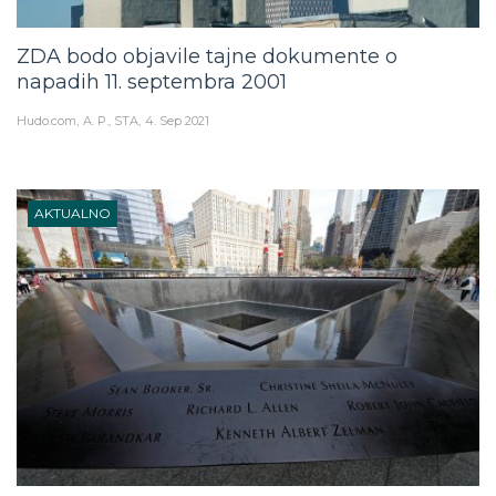
ZDA bodo objavile tajne dokumente o
napadih 11. septembra 2001
Hudo.com
A. P., STA
4. Sep 2021
AKTUALNO