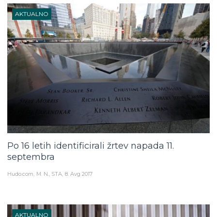
AKTUALNO
Po 16 letih identificirali žrtev napada 11.
septembra
Hudo.com
M. N., STA
8. Avg 2017
AKTUALNO