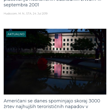
septembra 2001
Hudo.com
M. N., STA
24. Jul 2019
AKTUALNO
Američani se danes spominjajo skoraj 3000
žrtev najhujših terorističnih napadov v