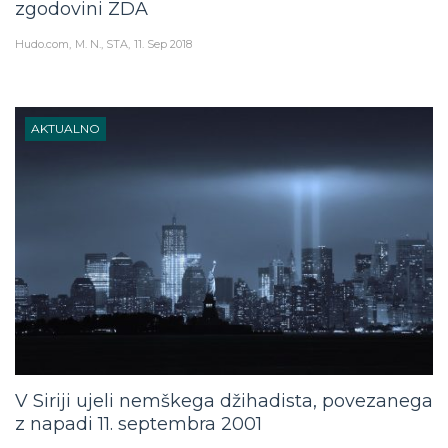
zgodovini ZDA
Hudo.com
M. N., STA
11. Sep 2018
AKTUALNO
V Siriji ujeli nemškega džihadista, povezanega
z napadi 11. septembra 2001