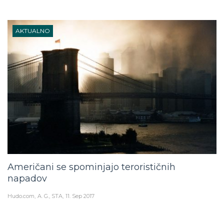
AKTUALNO
Američani se spominjajo terorističnih
napadov
Hudo.com
A. G., STA
11. Sep 2017