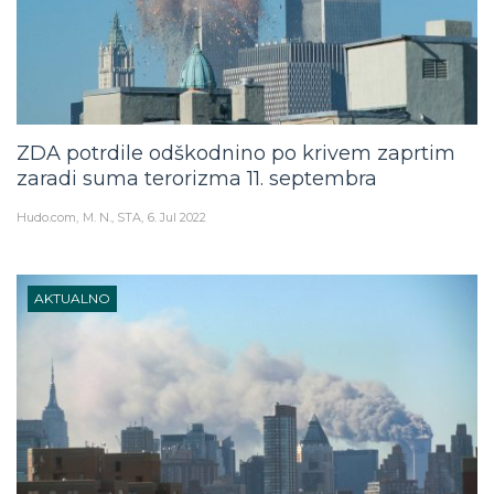
ZDA potrdile odškodnino po krivem zaprtim
zaradi suma terorizma 11. septembra
Hudo.com
M. N., STA
6. Jul 2022
AKTUALNO