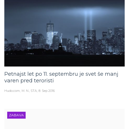
Petnajst let po 11. septembru je svet še manj
varen pred teroristi
Hudo.com
M. N., STA
8. Sep 2016
ZABAVA