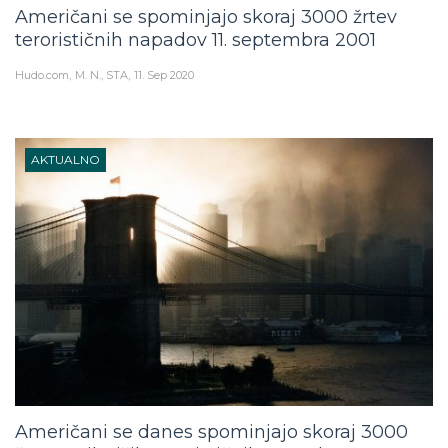
Američani se spominjajo skoraj 3000 žrtev
terorističnih napadov 11. septembra 2001
Hudo.com
M. N., STA
11. Sep 2020
AKTUALNO
Američani se danes spominjajo skoraj 3000