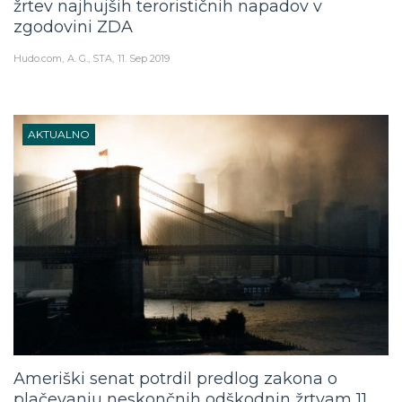
žrtev najhujših terorističnih napadov v
zgodovini ZDA
Hudo.com
A. G., STA
11. Sep 2019
AKTUALNO
Ameriški senat potrdil predlog zakona o
plačevanju neskončnih odškodnin žrtvam 11.