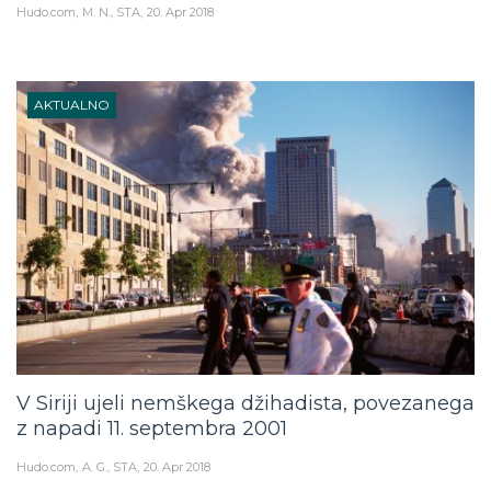
Hudo.com
M. N., STA
20. Apr 2018
AKTUALNO
V Siriji ujeli nemškega džihadista, povezanega
z napadi 11. septembra 2001
Hudo.com
A. G., STA
20. Apr 2018