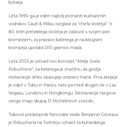
kuharja.
Leta 1990 ga je eden najbolj priznanih kulinaričnih
vodnikov Gault & Millau razglasil za “chefa stoletja”. V
80. letih preteklega stoletja je zaslovel s svojim pire
krompirjem, za pripravo katerega je na kilogram
krompirja uporabil 200 gramov masla.
Leta 2003 je ustvaril nov koncept “Atelje Joela
Robuchona”, za katerega je značilno, da gostje
restavracije lahko opazujejo pripravo hrane. Prva ateljeja
je odprl v Tokiu in Parizu, nato pa med drugim še v Las
Vegasu, Londonu in Hongkongu. Restavracije njegove
verige imajo skupaj 31 Michelinovih zvezdic.
Tiskovni predstavnik francoske vlade Benjamin Griveaux
je Robuchona na Twitterju označil za kuharskega