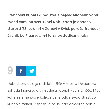
Francoski kuharski mojster z največ Michelinovimi
zvezdicami na svetu Joel Robuchon je danes v
starosti 73 let umrl v Ženevi v Švici, poroča francoski
časnik Le Figaro. Umrl je za posledicami raka.
9
Robuchon, ki se je rodil leta 1945 v mestu Poitiers na
zahodu Francije, je v mladosti vstopil v semenišče. Med
kuhanjem za svoje kolege pa je odkril svojo strast do
kuhanja, zaradi česar se je pri 15 letih odločil za poklic