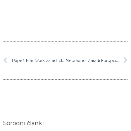
Papež Frančišek zaradi človekoljubnih stališč v Italiji vse manj priljubljen
Neuradno: Zaradi korupcije tožilstvo vložilo obtožnico zoper več zdravnikov
Sorodni članki