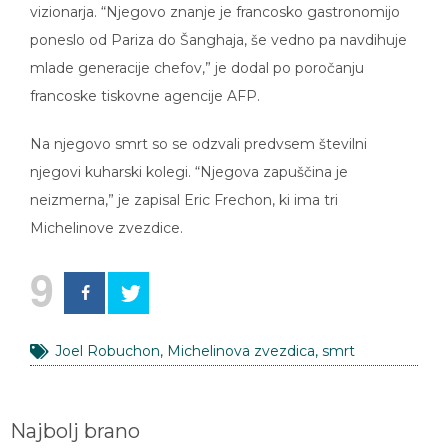
vizionarja. “Njegovo znanje je francosko gastronomijo
poneslo od Pariza do Šanghaja, še vedno pa navdihuje
mlade generacije chefov,” je dodal po poročanju
francoske tiskovne agencije AFP.
Na njegovo smrt so se odzvali predvsem številni
njegovi kuharski kolegi. “Njegova zapuščina je
neizmerna,” je zapisal Eric Frechon, ki ima tri
Michelinove zvezdice.
9
Joel Robuchon
,
Michelinova zvezdica
,
smrt
Najbolj brano