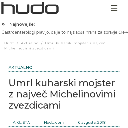
Najnovejše:
Gastroenterologi pravijo, da je to najslabša hrana za zdravje črev
Hibernacijska dieta: Zakaj je pred spanjem dobro pojesti žlico 
Hudo
/
Aktualno
/
Umrl kuharski mojster z največ
Michelinovimi zvezdicami
AKTUALNO
Umrl kuharski mojster
z največ Michelinovimi
zvezdicami
A. G., STA
Hudo.com
6 avgusta, 2018