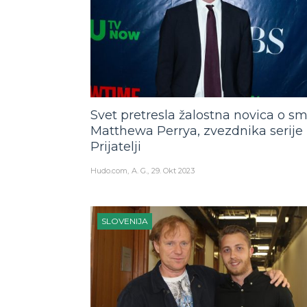
Svet pretresla žalostna novica o sm
Matthewa Perrya, zvezdnika serije
Prijatelji
Hudo.com
A. G.
29. Okt 2023
SLOVENIJA