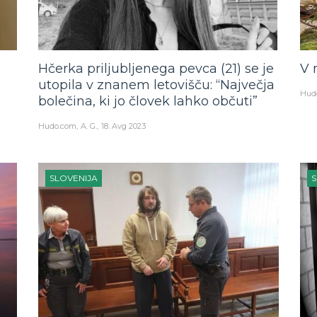
Hčerka priljubljenega pevca (21) se je
V 
utopila v znanem letovišču: “Največja
Hud
bolečina, ki jo človek lahko občuti”
Hudo.com
A. G.
18. Avg 2023
SLOVENIJA
S