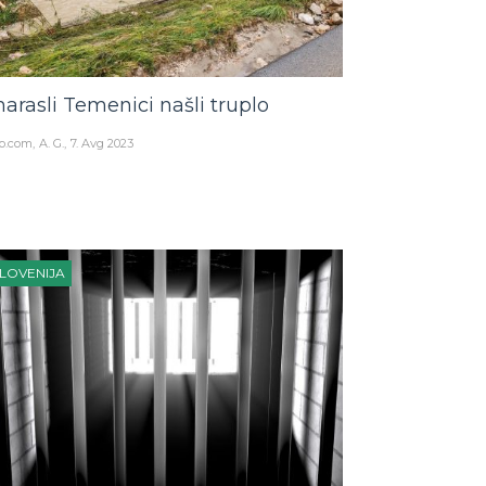
narasli Temenici našli truplo
o.com
A. G.
7. Avg 2023
LOVENIJA