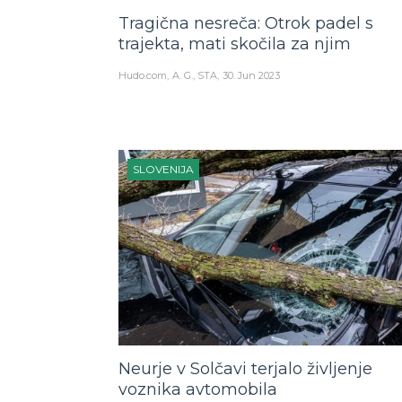
Tragična nesreča: Otrok padel s
trajekta, mati skočila za njim
Hudo.com
A. G., STA
30. Jun 2023
SLOVENIJA
Neurje v Solčavi terjalo življenje
voznika avtomobila