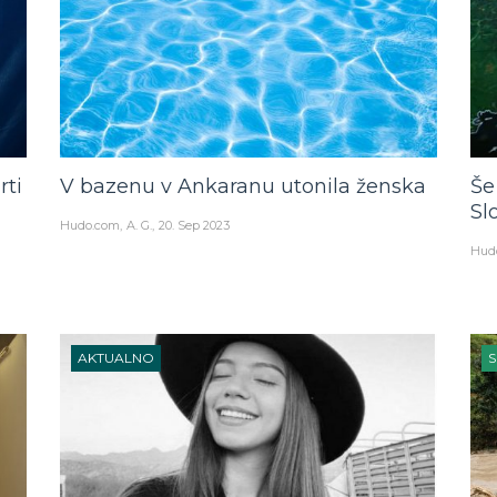
rti
V bazenu v Ankaranu utonila ženska
Še
Sl
Hudo.com
A. G.
20. Sep 2023
Hud
AKTUALNO
S