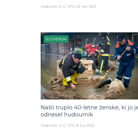
Hudo.com
A. G., STA
22. Jun 2023
SLOVENIJA
Našli truplo 40-letne ženske, ki jo j
odnesel hudournik
Hudo.com
A. G., STA
8. Jun 2023