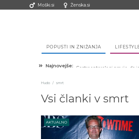
Moški.si
Ženska.si
POPUSTI IN ZNIŽANJA
LIFESTYL
Najnovejše:
Hibernacijska dieta: Zakaj je
Hudo
/
smrt
Vsi članki v
smrt
AKTUALNO