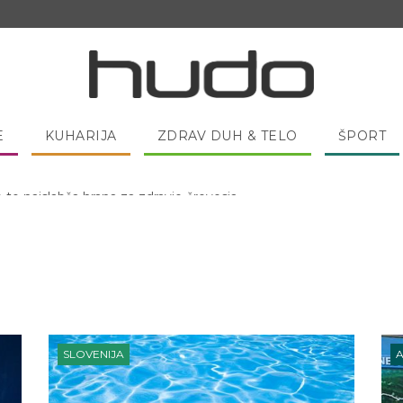
E
KUHARIJA
ZDRAV DUH & TELO
ŠPORT
 pred spanjem dobro pojesti žlico medu?
SLOVENIJA