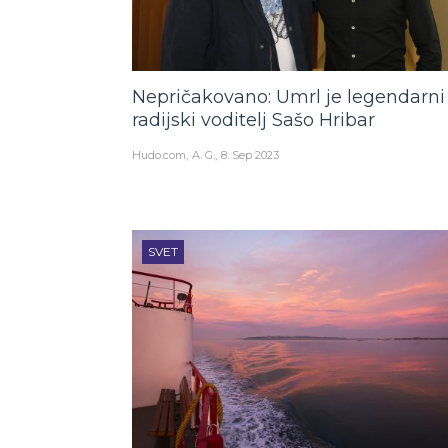
Nepričakovano: Umrl je legendarni
radijski voditelj Sašo Hribar
Hudo.com
A. G.
8. Sep 2023
SVET