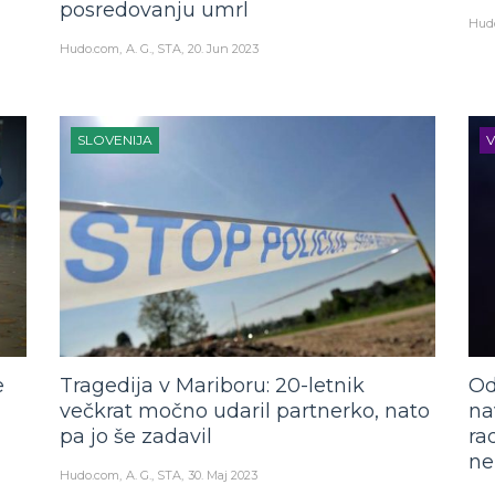
posredovanju umrl
Hud
Hudo.com
A. G., STA
20. Jun 2023
SLOVENIJA
V
e
Tragedija v Mariboru: 20-letnik
Od
večkrat močno udaril partnerko, nato
na
pa jo še zadavil
ra
ne
Hudo.com
A. G., STA
30. Maj 2023