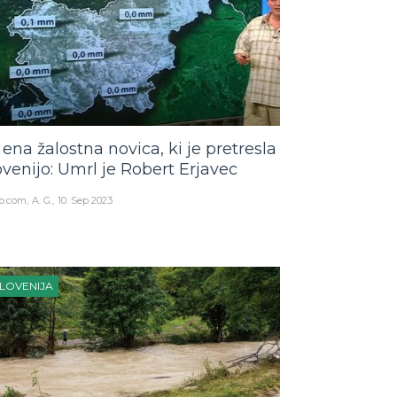
 ena žalostna novica, ki je pretresla
ovenijo: Umrl je Robert Erjavec
o.com
A. G.
10. Sep 2023
LOVENIJA