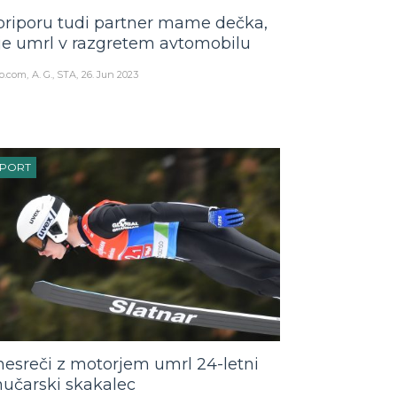
priporu tudi partner mame dečka,
 je umrl v razgretem avtomobilu
o.com
A. G., STA
26. Jun 2023
ŠPORT
nesreči z motorjem umrl 24-letni
učarski skakalec