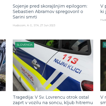
Sojenje pred skorajšnjim epilogom:
V 
Sebastien Abramov spregovoril o
ki
Sarini smrti
Hud
Hudo.com
A. G., STA
27. Jun 2023
SLOVENIJA
Tragedija: V Sv. Lovrencu otrok ostal
V 
zaprt v vozilu na soncu, kljub hitremu
sm