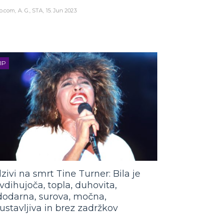
o.com
A. G., STA
15. Jun 2023
IP
zivi na smrt Tine Turner: Bila je
vdihujoča, topla, duhovita,
dodarna, surova, močna,
ustavljiva in brez zadržkov