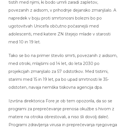
povezanih z aidsom, v prihodnje dejansko zmanjšalo. A
napredek v boju proti smrtonosni bolezni bo po
ugotovitvah Unicefa občutno počasnejši med
adolescenti, med katere ZN štejejo mlade v starosti
med 10 in 19 let.
Tako se bo na primer število smrti, povezanih z aidsom,
med otroki, mlajšimi od 14 let, do leta 2030 po
projekcijah zmanjšalo za 57 odstotkov. Med tistimi,
starimi med 15 in 19 let, pa bo upad smrtnosti le 35-
odstoten, navaja nemška tiskovna agencija dpa.
Izvršna direktorica Fore je ob tem opozorila, da so se
programi za preprečevanje prenosa okužbe s hivom z
matere na otroka obrestovali, a niso šli dovolj daleč.
Programi zdravljenja virusa in preprečevanja njegovega