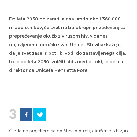
Do leta 2030 bo zaradi aidsa umrlo okoli 360.000
mladoletnikov, če svet ne bo okrepil prizadevanj za
preprečevanje okužb z virusom hiv, v danes
objavljenem poročilu svari Unicef. Številke kažejo,
da je svet zašel s poti, ki vodi do zastavljenega cilja,
to je do leta 2030 izničiti aids med otroki, je dejala
direktorica Unicefa Henrietta Fore.
3
Glede na projekcije se bo število otrok, okuženih s hiv, in
tistih med njimi, ki bodo umrli zaradi zapletov,