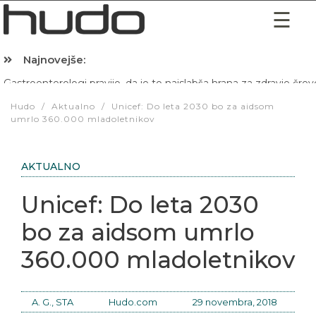
Najnovejše:
Hibernacijska dieta: Zakaj je pred spanjem dobro pojesti žlico 
Hudo
/
Aktualno
/
Unicef: Do leta 2030 bo za aidsom
umrlo 360.000 mladoletnikov
AKTUALNO
Unicef: Do leta 2030
bo za aidsom umrlo
360.000 mladoletnikov
A. G., STA
Hudo.com
29 novembra, 2018