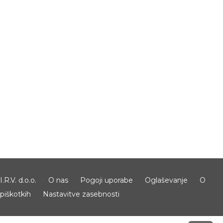
I.R.V. d.o.o.
O nas
Pogoji uporabe
Oglaševanje
O
piškotkih
Nastavitve zasebnosti