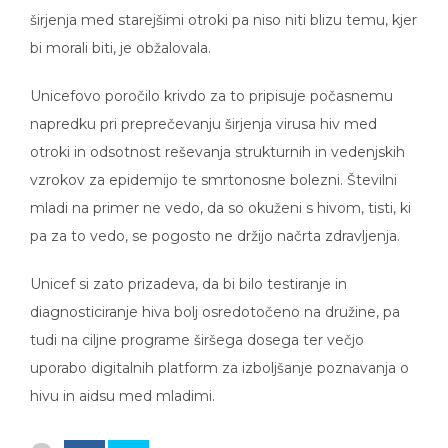
širjenja med starejšimi otroki pa niso niti blizu temu, kjer
bi morali biti, je obžalovala.
Unicefovo poročilo krivdo za to pripisuje počasnemu
napredku pri preprečevanju širjenja virusa hiv med
otroki in odsotnost reševanja strukturnih in vedenjskih
vzrokov za epidemijo te smrtonosne bolezni. Številni
mladi na primer ne vedo, da so okuženi s hivom, tisti, ki
pa za to vedo, se pogosto ne držijo načrta zdravljenja.
Unicef si zato prizadeva, da bi bilo testiranje in
diagnosticiranje hiva bolj osredotočeno na družine, pa
tudi na ciljne programe širšega dosega ter večjo
uporabo digitalnih platform za izboljšanje poznavanja o
hivu in aidsu med mladimi.
3