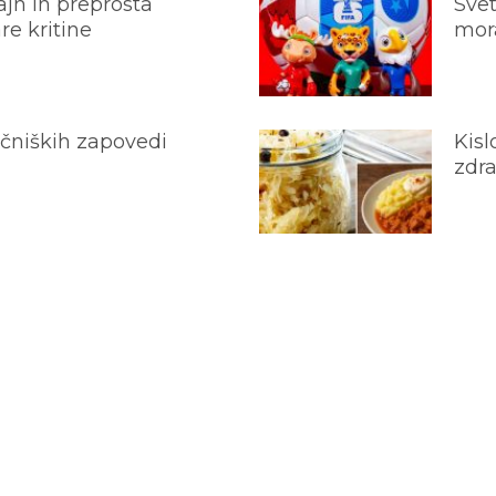
jn in preprosta
Svet
e kritine
mora
ečniških zapovedi
Kisl
zdra