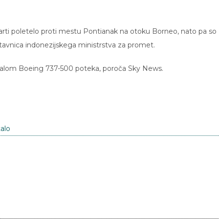
arti poletelo proti mestu Pontianak na otoku Borneo, nato pa so 
edstavnica indonezijskega ministrstva za promet.
 letalom Boeing 737-500 poteka, poroča Sky News.
talo