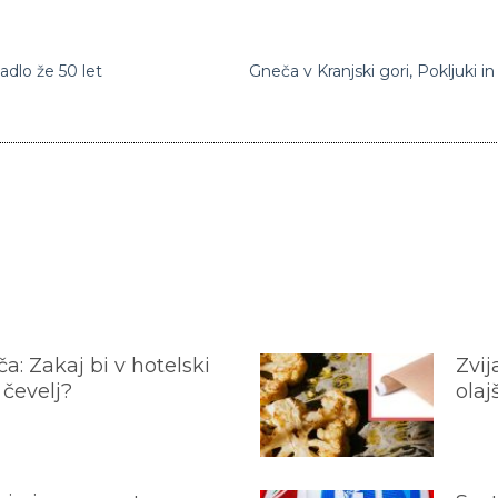
adlo že 50 let
a: Zakaj bi v hotelski
Zvij
 čevelj?
olaj