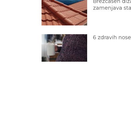
Brezčasen diza
zamenjava star
6 zdravih nos