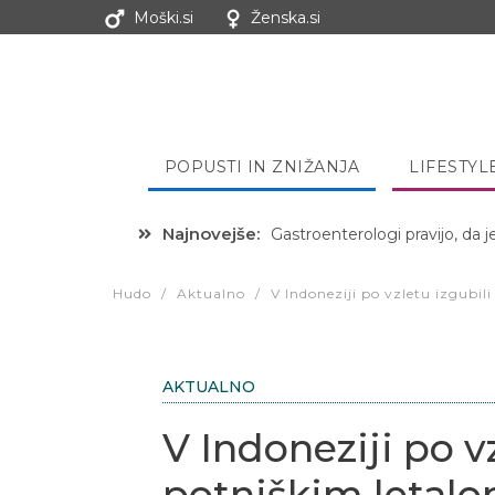
Moški.si
Ženska.si
POPUSTI IN ZNIŽANJA
LIFESTYL
Najnovejše:
Gastroenterologi pravijo, da j
Hibernacijska dieta: Zakaj je
Hudo
/
Aktualno
/
V Indoneziji po vzletu izgubili
AKTUALNO
V Indoneziji po vz
potniškim letalo