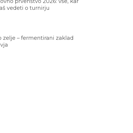
ovno prvenstvo 2026: vse, kar
š vedeti o turnirju
o zelje – fermentirani zaklad
vja