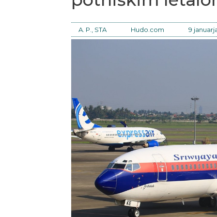
A. P., STA
Hudo.com
9 januarj