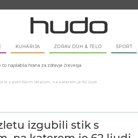
E
KUHARIJA
ZDRAV DUH & TELO
ŠPORT
e to najslabša hrana za zdravje črevesja
 pred spanjem dobro pojesti žlico medu?
 stik s potniškim letalom, na katerem je 62 ljudi
letu izgubili stik s
m, na katerem je 62 ljudi