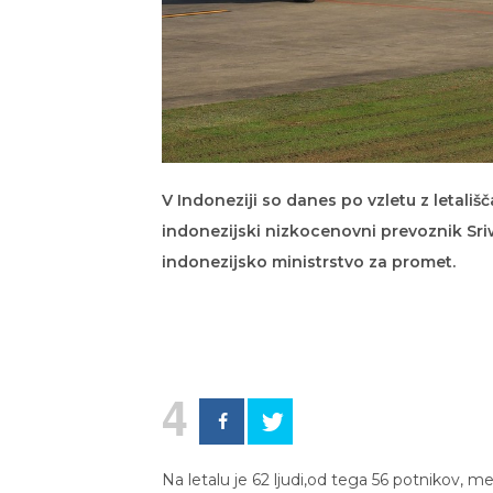
V Indoneziji so danes po vzletu z letališča
indonezijski nizkocenovni prevoznik Sriwi
indonezijsko ministrstvo za promet.
4
Na letalu je 62 ljudi,od tega 56 potnikov, 