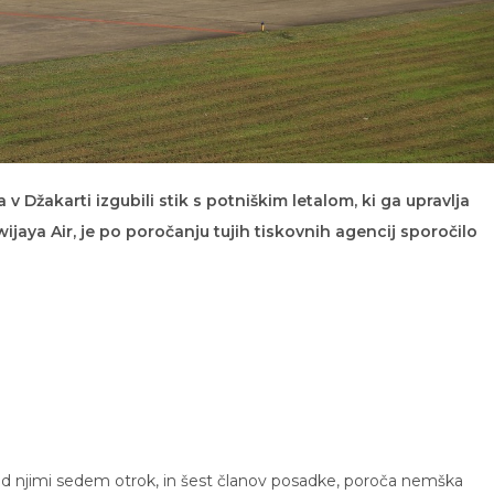
 v Džakarti izgubili stik s potniškim letalom, ki ga upravlja
jaya Air, je po poročanju tujih tiskovnih agencij sporočilo
med njimi sedem otrok, in šest članov posadke, poroča nemška