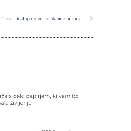
Gneča v Kranjski gori, Pokljuki in Planici, dostop do Velike planine nemogoč. Policija: ”Raje se obrnite, da ne bo slabe volje!”
ača s peki papirjem, ki vam bo
šala življenje