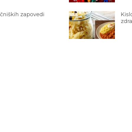
ečniških zapovedi
Kisl
zdra