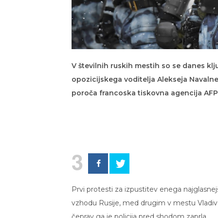
V številnih ruskih mestih so se danes klj
opozicijskega voditelja Alekseja Navalneg
poroča francoska tiskovna agencija AFP
3
Prvi protesti za izpustitev enega najglasnej
vzhodu Rusije, med drugim v mestu Vladivo
čeprav ga je policija pred shodom zaprla.