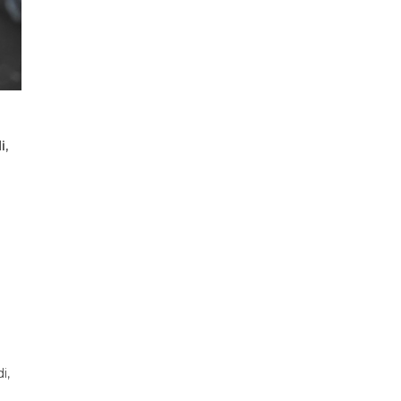
i,
i,