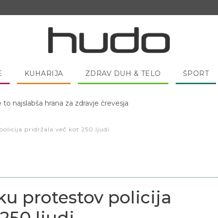
E
KUHARIJA
ZDRAV DUH & TELO
ŠPORT
 pred spanjem dobro pojesti žlico medu?
olicija pridržala več kot 250 ljudi
ku protestov policija
 250 ljudi