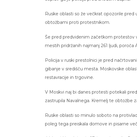
Ruske oblasti so že večkrat opozorile pred 
obtožbami proti protestnikom.
Še pred predvidenim začetkom protestov v
mestih pridržanih najmanj 261 ljudi, poroča 
Policija v ruski prestolnici je pred načrto
gibanje v središču mesta. Moskovske oblast
restavracije in trgovine.
V Moskvi naj bi danes protesti potekali pr
zastrupila Navalnega. Kremelj te obtožbe z
Ruske oblasti so minulo soboto na protivladni
poleg tega preiskala domove in pisarne več 