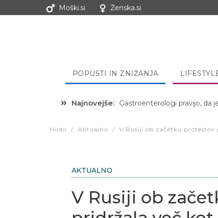
Moški.si
Ženska.si
POPUSTI IN ZNIŽANJA
LIFESTYL
Najnovejše:
Hibernacijska dieta: Zakaj je
Hudo
/
Aktualno
/
V Rusiji ob začetku protestov p
AKTUALNO
V Rusiji ob začet
pridržala več kot