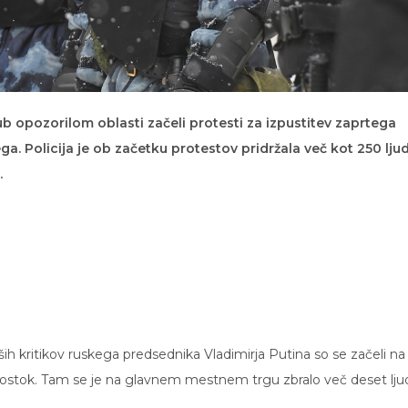
ub opozorilom oblasti začeli protesti za izpustitev zaprtega
a. Policija je ob začetku protestov pridržala več kot 250 ljud
.
ših kritikov ruskega predsednika Vladimirja Putina so se začeli na
stok. Tam se je na glavnem mestnem trgu zbralo več deset ljud