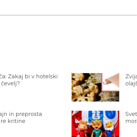
a: Zakaj bi v hotelski
Zvij
 čevelj?
olaj
jn in preprosta
Svet
e kritine
mora