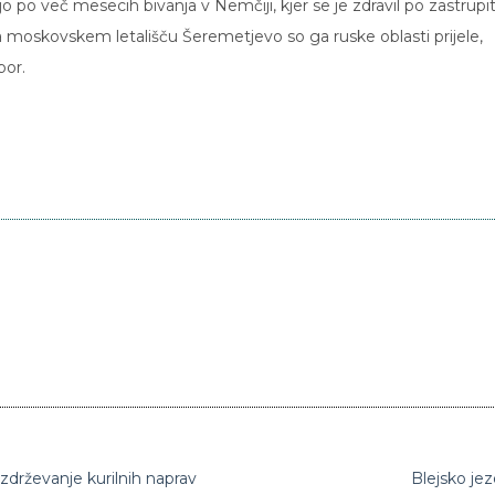
sijo po več mesecih bivanja v Nemčiji, kjer se je zdravil po zastrupit
 moskovskem letališču Šeremetjevo so ga ruske oblasti prijele,
por.
zdrževanje kurilnih naprav
Blejsko je