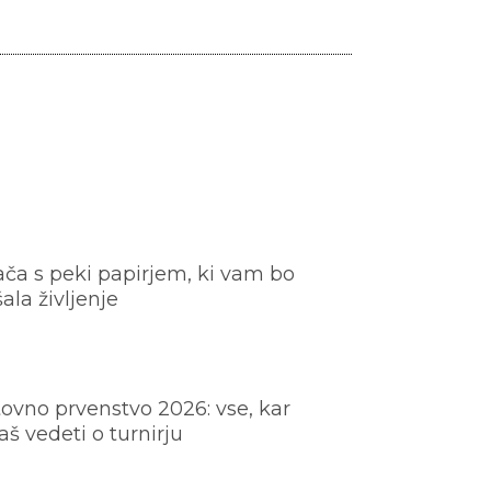
ača s peki papirjem, ki vam bo
šala življenje
ovno prvenstvo 2026: vse, kar
š vedeti o turnirju