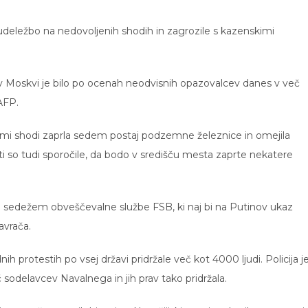
udeležbo na nedovoljenih shodih in zagrozile s kazenskimi
 Moskvi je bilo po ocenah neodvisnih opazovalcev danes v več
AFP.
vanimi shodi zaprla sedem postaj podzemne železnice in omejila
i so tudi sporočile, da bodo v središču mesta zaprte nekatere
ed sedežem obveščevalne službe FSB, ki naj bi na Putinov ukaz
avrača.
h protestih po vsej državi pridržale več kot 4000 ljudi. Policija j
sodelavcev Navalnega in jih prav tako pridržala.