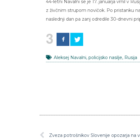
44-letni Navalni se je 17. januarja vrnil v Ru
z živčnim strupom novičok. Po pristanku na
naslednji dan pa zanj odredile 30-dnevni pri
3
Aleksej Navalni
,
policijsko nasilje
,
Rusija
Zveza potrošnikov Slovenije opozarja na v