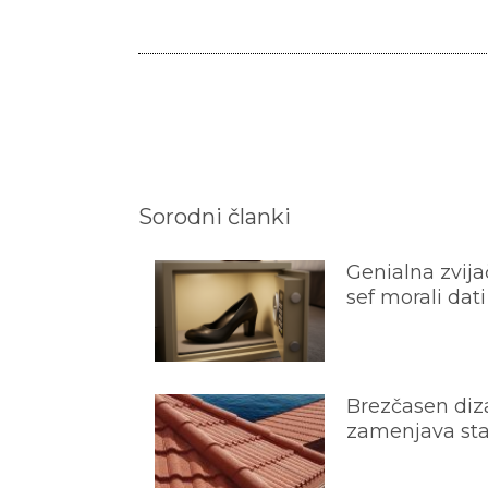
Sorodni članki
Genialna zvijač
sef morali dati
Brezčasen diza
zamenjava star