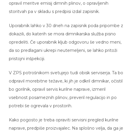
storitvah pa v skladu s predpisi izdal zapisnik.
Uporabnik lahko v 30 dneh na zapisnik poda pripombe z
dokazili, do katerih se mora dimnikarska služba pisno
opredeliti. Če uporabnik kljub odgovoru še vedno meni,
da so predlagani ukrepi neutemeljeni, se lahko pritoži
pristojni inšpekciji.
V ZPS potrošnikom svetujejo tudi obisk serviserja. Ta bo
odpravil morebitne težave, ki jih je odkril dimnikar, očistil
bo gorilnik, opravil servis kurilne naprave, izmeril
vsebnost posameznih plinov, preveril regulacijo in po
potrebi še ogrevala v prostorih.
Kako pogosto je treba opraviti servisni pregled kurilne
naprave, predpiše proizvajalec. Na splošno velja, da ga je