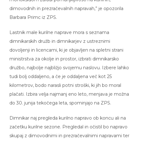
dimovodnih in prezračevalnih napravah,” je opozorila
Barbara Primc iz ZPS.
Lastnik male kurilne naprave mora s seznama
dimnikarskih družb in dimnikarjev z ustreznimi
dovoljenji in licencami, ki je objavljen na spletni strani
ministrstva za okolje in prostor, izbrati dimnikarsko
družbo, najbolje najbližjo svojemu naslovu. Izbere lahko
tudi bolj oddaljeno, a če je oddaljena več kot 25
kilometrov, bodo narasli potni stroški, ki jih bo moral
plačati. Izbira velja najmanj eno leto, menjava je možna
do 30. junija tekočega leta, spominjajo na ZPS.
Dimnikar naj pregleda kurilno napravo ob koncu ali na
začetku kurilne sezone. Pregledal in očistil bo napravo
skupaj z dimovodnimi in prezračevalnimi napravami ter
opravil meritve emisij dimnih plinov, o opravljenih