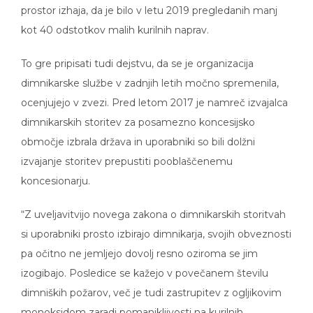
prostor izhaja, da je bilo v letu 2019 pregledanih manj
kot 40 odstotkov malih kurilnih naprav.
To gre pripisati tudi dejstvu, da se je organizacija
dimnikarske službe v zadnjih letih močno spremenila,
ocenjujejo v zvezi. Pred letom 2017 je namreč izvajalca
dimnikarskih storitev za posamezno koncesijsko
območje izbrala država in uporabniki so bili dolžni
izvajanje storitev prepustiti pooblaščenemu
koncesionarju.
“Z uveljavitvijo novega zakona o dimnikarskih storitvah
si uporabniki prosto izbirajo dimnikarja, svojih obveznosti
pa očitno ne jemljejo dovolj resno oziroma se jim
izogibajo. Posledice se kažejo v povečanem številu
dimniških požarov, več je tudi zastrupitev z ogljikovim
monoksidom zaradi pomanjkljivosti na kurilnih,