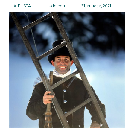
A. P., STA
Hudo.com
31 januarja, 2021
Kurilna sezona je v polnem zamahu, kurilne naprave