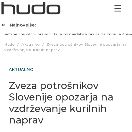
Najnovejše:
Hibernacijska dieta: Zakaj je pred spanjem dobro pojesti žlico 
Hudo
/
Aktualno
/
Zveza potrošnikov Slovenije opozarja na
vzdrževanje kurilnih naprav
AKTUALNO
Zveza potrošnikov
Slovenije opozarja na
vzdrževanje kurilnih
naprav