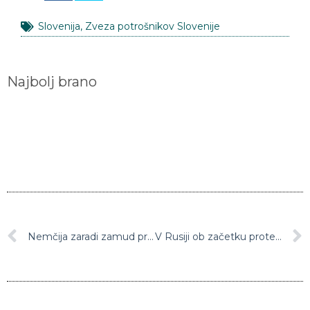
Slovenija
,
Zveza potrošnikov Slovenije
Najbolj brano
Nemčija zaradi zamud pri dobavi cepiv farmacevtskim podjetjem grozi s tožbami
V Rusiji ob začetku protestov policija pridržala več kot 250 ljudi