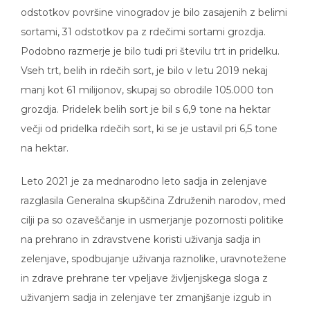
odstotkov površine vinogradov je bilo zasajenih z belimi
sortami, 31 odstotkov pa z rdečimi sortami grozdja.
Podobno razmerje je bilo tudi pri številu trt in pridelku.
Vseh trt, belih in rdečih sort, je bilo v letu 2019 nekaj
manj kot 61 milijonov, skupaj so obrodile 105.000 ton
grozdja. Pridelek belih sort je bil s 6,9 tone na hektar
večji od pridelka rdečih sort, ki se je ustavil pri 6,5 tone
na hektar.
Leto 2021 je za mednarodno leto sadja in zelenjave
razglasila Generalna skupščina Združenih narodov, med
cilji pa so ozaveščanje in usmerjanje pozornosti politike
na prehrano in zdravstvene koristi uživanja sadja in
zelenjave, spodbujanje uživanja raznolike, uravnotežene
in zdrave prehrane ter vpeljave življenjskega sloga z
uživanjem sadja in zelenjave ter zmanjšanje izgub in
odpadkov sadja in zelenjave v prehranskih sistemih.