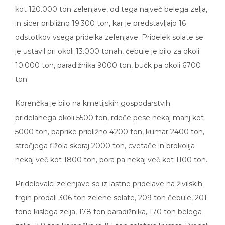
kot 120.000 ton zelenjave, od tega največ belega zelja,
in sicer približno 19.300 ton, kar je predstavljajo 16
odstotkov vsega pridelka zelenjave. Pridelek solate se
je ustavil pri okoli 13.000 tonah, čebule je bilo za okoli
10.000 ton, paradižnika 9000 ton, bučk pa okoli 6700
ton.
Korenčka je bilo na kmetijskih gospodarstvih
pridelanega okoli 5500 ton, rdeče pese nekaj manj kot
5000 ton, paprike približno 4200 ton, kumar 2400 ton,
stročjega fižola skoraj 2000 ton, cvetače in brokolija
nekaj več kot 1800 ton, pora pa nekaj več kot 1100 ton.
Pridelovalci zelenjave so iz lastne pridelave na živilskih
trgih prodali 306 ton zelene solate, 209 ton čebule, 201
tono kislega zelja, 178 ton paradižnika, 170 ton belega
zelja, 158 ton korenčka in 151 ton solatnih kumar. Prodali