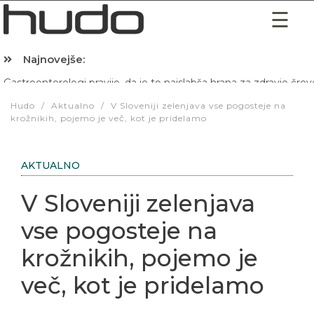
Najnovejše:
Hibernacijska dieta: Zakaj je pred spanjem dobro pojesti žlico 
Hudo
/
Aktualno
/
V Sloveniji zelenjava vse pogosteje na
krožnikih, pojemo je več, kot je pridelamo
AKTUALNO
V Sloveniji zelenjava
vse pogosteje na
krožnikih, pojemo je
več, kot je pridelamo