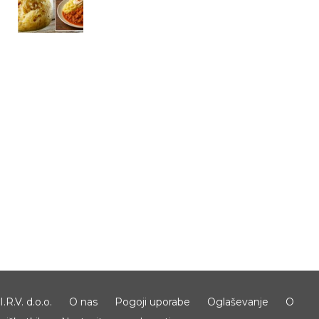
I.R.V. d.o.o.
O nas
Pogoji uporabe
Oglaševanje
O
piškotkih
Nastavitve zasebnosti