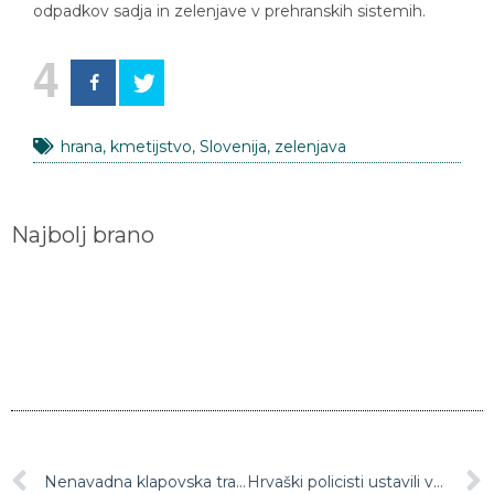
4
hrana
,
kmetijstvo
,
Slovenija
,
zelenjava
Najbolj brano
Nenavadna klapovska tradicija vpisana v register nesnovne kulturne dediščine
Hrvaški policisti ustavili več Slovencev s ponarejenimi testi PCR