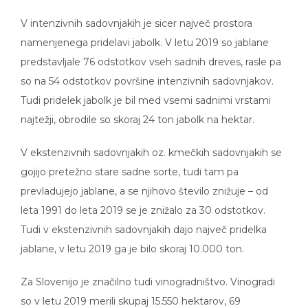
V intenzivnih sadovnjakih je sicer največ prostora
namenjenega pridelavi jabolk. V letu 2019 so jablane
predstavljale 76 odstotkov vseh sadnih dreves, rasle pa
so na 54 odstotkov površine intenzivnih sadovnjakov.
Tudi pridelek jabolk je bil med vsemi sadnimi vrstami
najtežji, obrodile so skoraj 24 ton jabolk na hektar.
V ekstenzivnih sadovnjakih oz. kmečkih sadovnjakih se
gojijo pretežno stare sadne sorte, tudi tam pa
prevladujejo jablane, a se njihovo število znižuje – od
leta 1991 do leta 2019 se je znižalo za 30 odstotkov.
Tudi v ekstenzivnih sadovnjakih dajo največ pridelka
jablane, v letu 2019 ga je bilo skoraj 10.000 ton.
Za Slovenijo je značilno tudi vinogradništvo. Vinogradi
so v letu 2019 merili skupaj 15.550 hektarov, 69