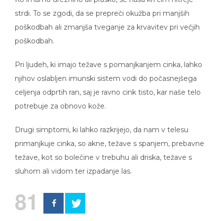
strdi. To se zgodi, da se prepreči okužba pri manjših
poškodbah ali zmanjša tveganje za krvavitev pri večjih
poškodbah.
Pri ljudeh, ki imajo težave s pomanjkanjem cinka, lahko
njihov oslabljen imunski sistem vodi do počasnejšega
celjenja odprtih ran, saj je ravno cink tisto, kar naše telo
potrebuje za obnovo kože.
Drugi simptomi, ki lahko razkrijejo, da nam v telesu
primanjkuje cinka, so akne, težave s spanjem, prebavne
težave, kot so bolečine v trebuhu ali driska, težave s
sluhom ali vidom ter izpadanje las.
81