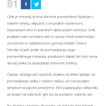
81
Cink je mineral, ki ima številne pomembne funkcije v
našem telesu, vključno z imunskim sistemom,
strjevanjem krvi in ​​pravilnim delovanjem ščitnice. Cink
podpira tudi normalno rast in razvoj med nosečnostjo,
otroštvom in adolescenco, poroča Health Direct.
Vendar včasih pride do pomanjkanja tega
pomembnega minerala, predvsem takrat, ko telo nima
dovolj cinka za opravljanje osnovnih funkcij.
Čeprav obstaja več različnih znakov, ki lahko kažejo na
pomanjkanje cinka v našem telesu, en nenavaden
simptom pogosto prezremo. Kot pojasnjujejo zdravniki,
se pojavi na naši koži, gre pa za počasno celjenje ran.
Ko imamo ureznino ali prasko, se naša kri čim hitreje