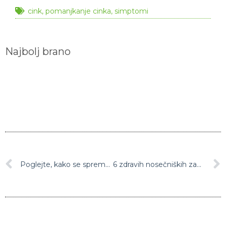
cink
,
pomanjkanje cinka
,
simptomi
Najbolj brano
Poglejte, kako se spremeni videz obraza, če ne spimo dovolj (Video)
6 zdravih nosečniških zapovedi