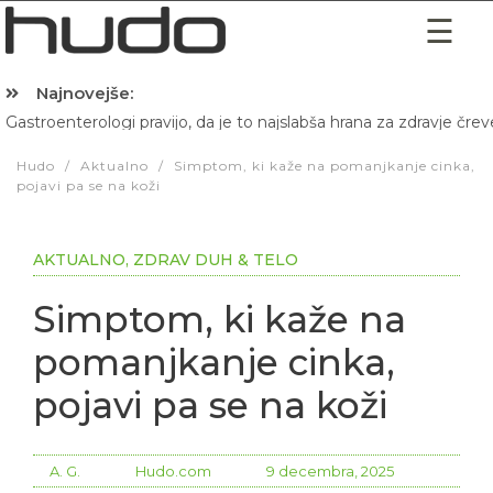
Najnovejše:
Gastroenterologi pravijo, da je to najslabša hrana za zdravje črev
Hibernacijska dieta: Zakaj je pred spanjem dobro pojesti žlico 
Hudo
/
Aktualno
/
Simptom, ki kaže na pomanjkanje cinka,
pojavi pa se na koži
AKTUALNO
,
ZDRAV DUH & TELO
Simptom, ki kaže na
pomanjkanje cinka,
pojavi pa se na koži
A. G.
Hudo.com
9 decembra, 2025