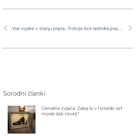
Vse vojske v stanju pripravljenosti
Policija išče lastnika psa, ki je na Golovcu v nedeljo napadel otroka
Sorodni članki
Genialna zvijača: Zakaj bi v hotelski sef
morali dati čevelj?