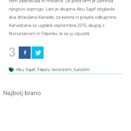
tem zadrževala tri mesece. Še pred tem je usmrtila
njegovo soprogo. Lani je skupina Abu Sajaf obglavila
dva državljana Kanade, za katera ni prejela odkupnine.
Kanadčana so ugrabili septembra 2015, skupaj z
Norvežanom in Filipinko, ki so ju izpustili.
3
Abu Sajaf
,
Filipini
,
terorizem
,
turizem
Najbolj brano