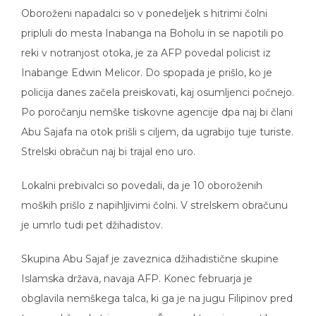
Oboroženi napadalci so v ponedeljek s hitrimi čolni
pripluli do mesta Inabanga na Boholu in se napotili po
reki v notranjost otoka, je za AFP povedal policist iz
Inabange Edwin Melicor. Do spopada je prišlo, ko je
policija danes začela preiskovati, kaj osumljenci počnejo.
Po poročanju nemške tiskovne agencije dpa naj bi člani
Abu Sajafa na otok prišli s ciljem, da ugrabijo tuje turiste.
Strelski obračun naj bi trajal eno uro.
Lokalni prebivalci so povedali, da je 10 oboroženih
moških prišlo z napihljivimi čolni. V strelskem obračunu
je umrlo tudi pet džihadistov.
Skupina Abu Sajaf je zaveznica džihadistične skupine
Islamska država, navaja AFP. Konec februarja je
obglavila nemškega talca, ki ga je na jugu Filipinov pred