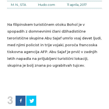
M. N., STA
Hudo.com
11 aprila, 2017
Na filipinskem turističnem otoku Bohol je v
spopadih z domnevnimi člani džihadistične
teroristične skupine Abu Sajaf umrlo vsaj devet ljudi,
med njimi policist in trije vojaki, poroča francoska
tiskovna agencija AFP. Abu Sajaf je prvič v zadnjih
letih napadla na priljubljeni turistični lokaciji,
skupina je bolj znana po ugrabitvah tujcev.
3