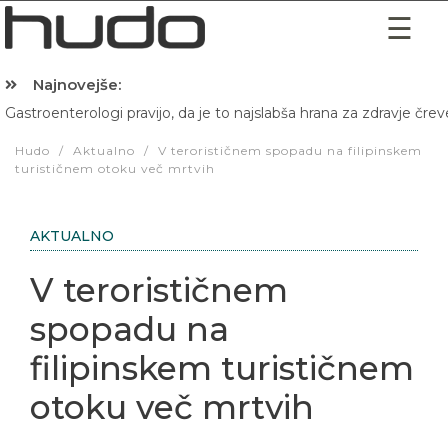
Najnovejše:
Gastroenterologi pravijo, da je to najslabša hrana za zdravje črev
Hibernacijska dieta: Zakaj je pred spanjem dobro pojesti žlico 
Hudo
/
Aktualno
/
V terorističnem spopadu na filipinskem
turističnem otoku več mrtvih
AKTUALNO
V terorističnem
spopadu na
filipinskem turističnem
otoku več mrtvih