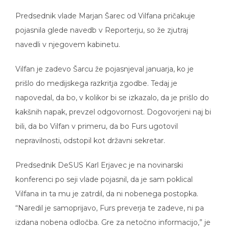
Predsednik vlade Marjan Šarec od Vilfana pričakuje
pojasnila glede navedb v Reporterju, so že zjutraj
navedli v njegovem kabinetu.
Vilfan je zadevo Šarcu že pojasnjeval januarja, ko je
prišlo do medijskega razkritja zgodbe. Tedaj je
napovedal, da bo, v kolikor bi se izkazalo, da je prišlo do
kakšnih napak, prevzel odgovornost. Dogovorjeni naj bi
bili, da bo Vilfan v primeru, da bo Furs ugotovil
nepravilnosti, odstopil kot državni sekretar.
Predsednik DeSUS Karl Erjavec je na novinarski
konferenci po seji vlade pojasnil, da je sam poklical
Vilfana in ta mu je zatrdil, da ni nobenega postopka.
“Naredil je samoprijavo, Furs preverja te zadeve, ni pa
izdana nobena odločba. Gre za netočno informacijo,” je