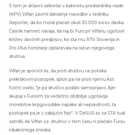
S tem je državni sekretar v kabinetu predsednika vlade
(KPV) Vilfan zavrnil današnje navedbe v tedniku
Reporter, da bo moral plačati okoli 30.000 evrov davka.
Časnik namreč navaja, da naj bi Furs pri Vilfanu ugotovil
kršitev davčnih predpisov, ko sta mu RTV Slovenija in
Pro Plus honorarje izplačevala na račun njegovega
društva.
Vilfan je sporočil še, da proti društvu ne poteka
prekrškovni postopek, sploh pa ne proti njemu kot
fizični osebi, “je pa društvo podalo samoprijavo, kjer
skupaj s Fursom za večletno obdobje ugotavlja
morebitne knjigovodske napake ali nepravilnosti, ta
postopek pa je v zaključni fazi”. V DeSUS so za STA tudi
zatrdili, da Vilfan oz. društvo v tem času ni plačalo Fursu
nikakršnega zneska.