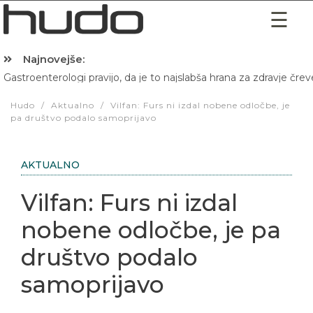
Najnovejše:
Gastroenterologi pravijo, da je to najslabša hrana za zdravje črev
Hibernacijska dieta: Zakaj je pred spanjem dobro pojesti žlico 
Hudo
/
Aktualno
/
Vilfan: Furs ni izdal nobene odločbe, je
pa društvo podalo samoprijavo
AKTUALNO
Vilfan: Furs ni izdal
nobene odločbe, je pa
društvo podalo
samoprijavo