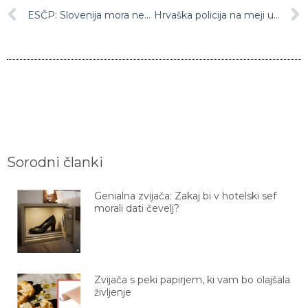
ESČP: Slovenija mora nekdanjemu pripadniku JLA plačati 75.000 evrov
Hrvaška policija na meji ustavila Slovenca, ki je vozil kebab iz Poljske
Sorodni članki
Genialna zvijača: Zakaj bi v hotelski sef
morali dati čevelj?
Zvijača s peki papirjem, ki vam bo olajšala
življenje