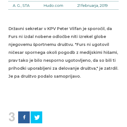
A. G., STA
Hudo.com
21 februarja, 2019
Državni sekretar v KPV Peter Vilfan je sporočil, da
Furs ni izdal nobene odločbe niti izrekel globe
njegovemu športnemu društvu. "Furs ni ugotovil
ničesar spornega okoli pogodb z medijskimi hišami,
prav tako je bilo nesporno ugotovljeno, da so bili ti
prihodki uporabljeni za delovanje društva," je zatrdil.
Je pa društvo podalo samoprijavo.
3