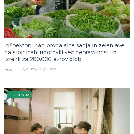
Inšpektorji nad prodajalce sadja in zelenjave
na stojnicah: ugotovili več nepravilnosti in
izrekli za 280.000 evrov glob
Hudo.com
A. G., STA
4. Okt 2021
SLOVENIJA