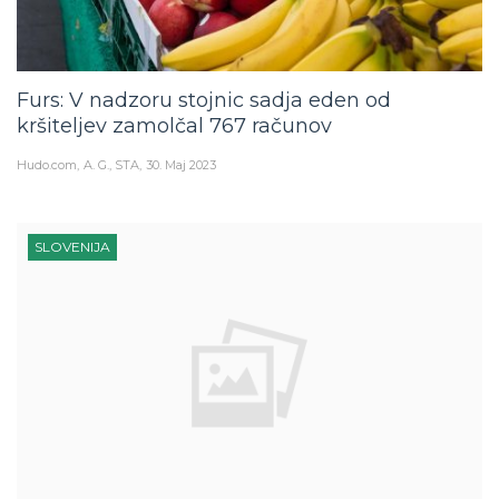
Furs: V nadzoru stojnic sadja eden od
kršiteljev zamolčal 767 računov
Hudo.com
A. G., STA
30. Maj 2023
SLOVENIJA