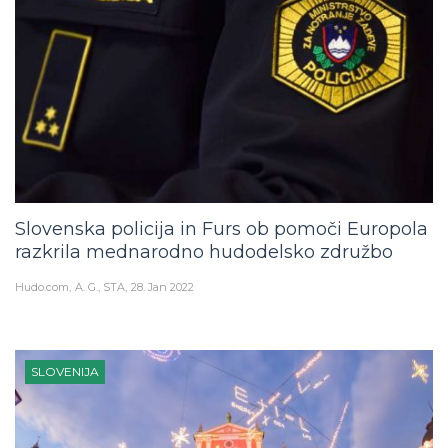
Slovenska policija in Furs ob pomoči Europola
razkrila mednarodno hudodelsko združbo
Hudo.com
A. G., STA
28. Jan 2022
SLOVENIJA