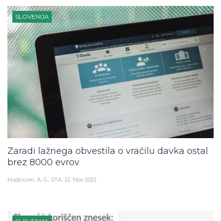
SLOVENIJA
Zaradi lažnega obvestila o vračilu davka ostal
brez 8000 evrov
Hudo.com
A. G., STA
22. Nov 2022