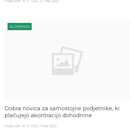
Hudo.com
A. P., STA
22. Mar 2023
SLOVENIJA
Dobra novica za samostojne podjetnike, ki
plačujejo akontracijo dohodnine
Hudo.com
A. P., STA
1. Feb 2023