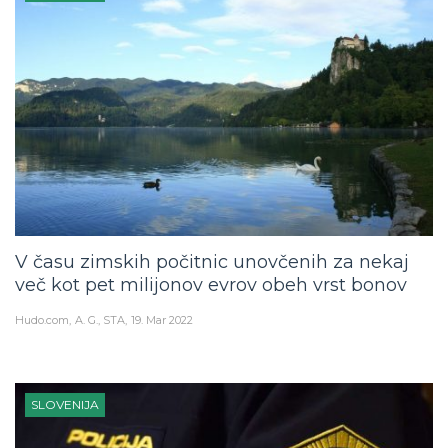
V času zimskih počitnic unovčenih za nekaj
več kot pet milijonov evrov obeh vrst bonov
Hudo.com
A. G., STA
19. Mar 2022
SLOVENIJA