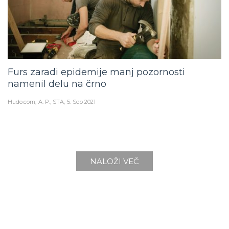
Furs zaradi epidemije manj pozornosti
namenil delu na črno
Hudo.com
A. P., STA
5. Sep 2021
NALOŽI VEČ