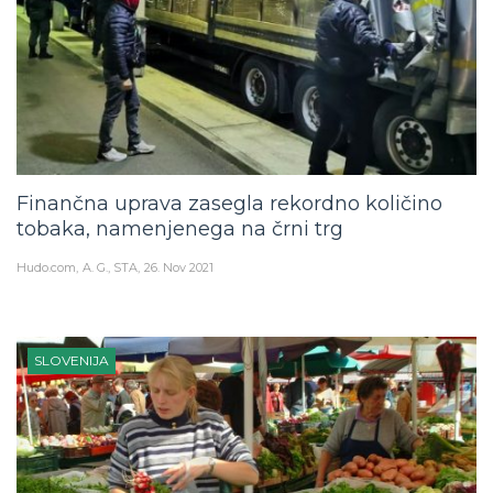
Finančna uprava zasegla rekordno količino
tobaka, namenjenega na črni trg
Hudo.com
A. G., STA
26. Nov 2021
SLOVENIJA