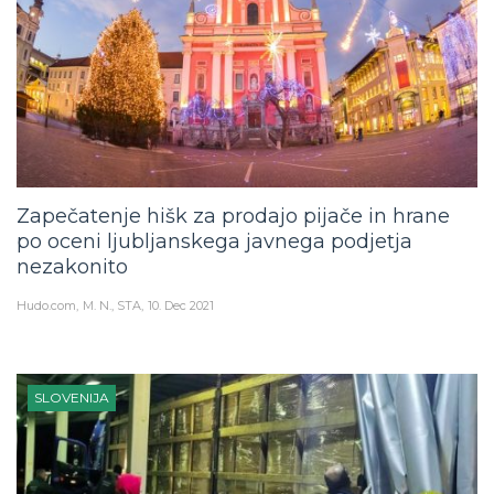
Zapečatenje hišk za prodajo pijače in hrane
po oceni ljubljanskega javnega podjetja
nezakonito
Hudo.com
M. N., STA
10. Dec 2021
SLOVENIJA