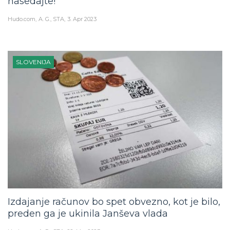
nasedajte!”
Hudo.com
A. G., STA
3. Apr 2023
SLOVENIJA
Izdajanje računov bo spet obvezno, kot je bilo,
preden ga je ukinila Janševa vlada