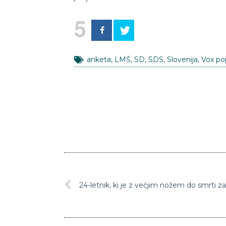
5
anketa
,
LMŠ
,
SD
,
SDS
,
Slovenija
,
Vox po