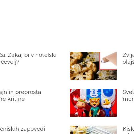
a: Zakaj bi v hotelski
Zvij
 čevelj?
olaj
jn in preprosta
Svet
e kritine
mora
ečniških zapovedi
Kisl