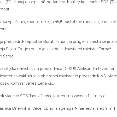
ica (12) skupaj dosegle 48 poslancev. Koalicijske stranke SDS (31),
 mest.
tka vprašanih, medtem ko jih 45,8 odstotkov meni, da je delo vl
riti.
ostaja predsednik republike Borut Pahor, na drugem mestu se je zn
nja Fajon. Tretje mesto je zasedel zdravstveni minister Tomaž
n Šarec.
kmetijska ministrica in predsednica DeSUS Aleksandra Pivec ter
eseterico zaključujejo obrambni minister in predsednik NSi Mate
ropski komisar Janez Lenarčič.
ednik vlade in SDS Janez Janša, ki trenutno zaseda 14. mesto.
asnika Dnevnik in Večer opravila agencija Ninamedia med 9. in 11