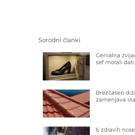
Sorodni članki
Genialna zvijač
sef morali dati
Brezčasen diza
zamenjava star
6 zdravih nos