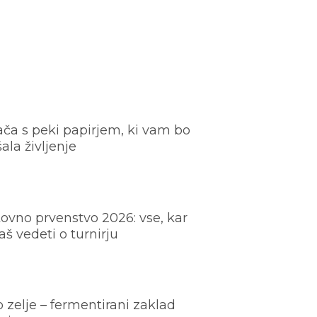
ača s peki papirjem, ki vam bo
šala življenje
ovno prvenstvo 2026: vse, kar
š vedeti o turnirju
o zelje – fermentirani zaklad