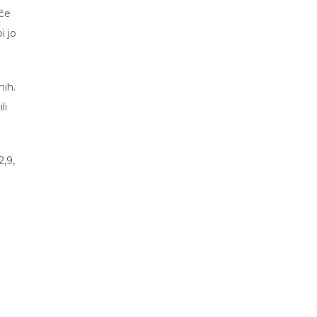
 če
i jo
nih.
li
2,9,