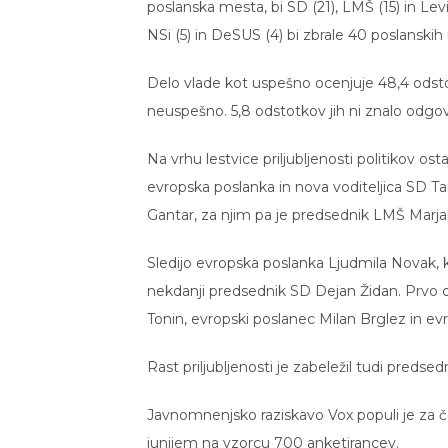
poslanska mesta, bi SD (21), LMŠ (15) in Lev
NSi (5) in DeSUS (4) bi zbrale 40 poslanskih
Delo vlade kot uspešno ocenjuje 48,4 odsto
neuspešno. 5,8 odstotkov jih ni znalo odgovo
Na vrhu lestvice priljubljenosti politikov 
evropska poslanka in nova voditeljica SD Ta
Gantar, za njim pa je predsednik LMŠ Marja
Sledijo evropska poslanka Ljudmila Novak, 
nekdanji predsednik SD Dejan Židan. Prvo d
Tonin, evropski poslanec Milan Brglez in ev
Rast priljubljenosti je zabeležil tudi preds
Javnomnenjsko raziskavo Vox populi je za č
junijem na vzorcu 700 anketirancev.