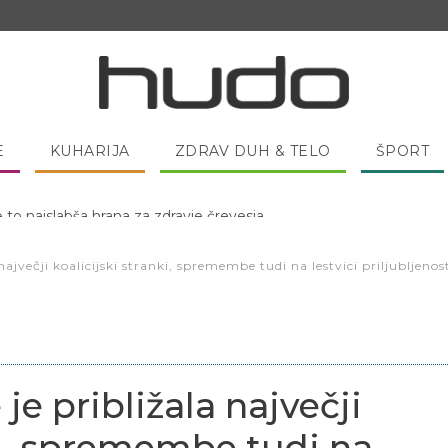
E
KUHARIJA
ZDRAV DUH & TELO
ŠPORT
 pred spanjem dobro pojesti žlico medu?
največji koalicijski stranki, spremembe tudi na lestvici priljubljenos
je približala največji
nki, spremembe tudi na