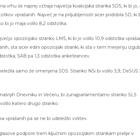
 na vrhu še naprej vztraja največja koalicijska stranka SDS, ki bi jo,
totkov vprašanih. Največ je na priljubljenosti sicer pridobila SD, ki b
 bi jo maja volilo 8,2 odstotka.
ečjo opozicijsko stranko LMŠ, ki bi jo volilo 10,9 odstotka vpraša
nih, sta sicer edini opozicijski stranki, ki sta v tem merjenju izgubi
odstotka, SAB pa 1,3 odstotka anketirancev.
abeležila samo že omenjena SDS. Stranko NSi bi volilo 3,9, DeSUS 
današnjih Dnevniku in Večeru, bi zunajparlamentarno stranko SLS
h volilo katero drugo stranko.
a vprašanih pa se ne bi udeležilo volitev.
lasove podpore trem ključnim opozicijskim strankam prelije v