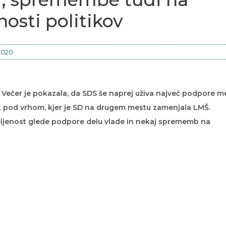
enosti politikov
 2020
 Večer je pokazala, da SDS še naprej uživa največ podpore m
ik pod vrhom, kjer je SD na drugem mestu zamenjala LMŠ.
deljenost glede podpore delu vlade in nekaj sprememb na