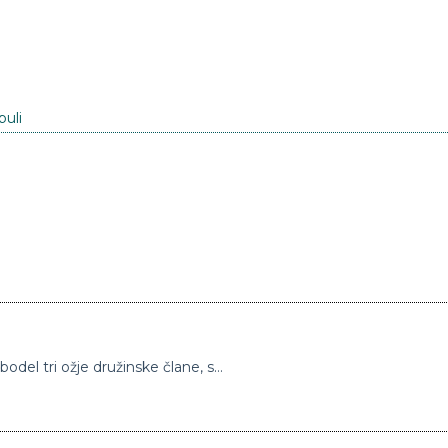
puli
24-letnik, ki je z večjim nožem do smrti zabodel tri ožje družinske člane, se brani se z molkom