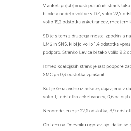
V anketi priljubljenosti političnih strank tako
bi bile v nedeljo volitve v DZ, volilo 22,7 ods
volilo 15,2 odstotka anketirancev, medtem ko
SD je s tem z drugega mesta izpodrinila najv
LMŠ in SNS, ki bi jo volilo 1,4 odstotka vpraša
podporo. Stranko Levica bi tako volilo 8,2 
Izmed koalicijskih strank je rast podpore z
SMC pa 0,3 odstotka vprašanih.
Kot je še razvidno iz ankete, objavljene v 
volilo 1,1 odstotka anketirancev, 0,6 pa bi ji
Neopredeljenih je 22,6 odstotka, 8,9 odstotk
Ob tem na Dnevniku ugotavljajo, da ko se g