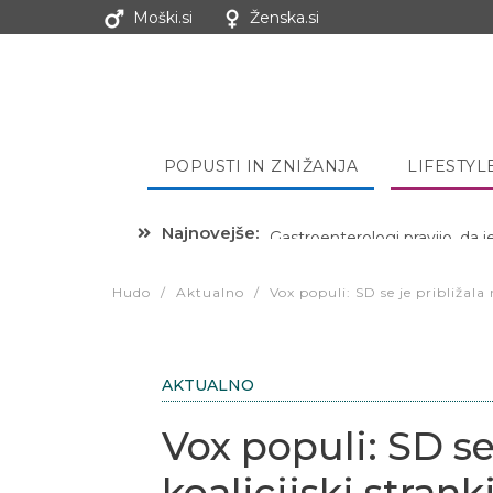
Moški.si
Ženska.si
POPUSTI IN ZNIŽANJA
LIFESTYL
Najnovejše:
Hibernacijska dieta: Zakaj je
Hudo
/
Aktualno
/
Vox populi: SD se je približala 
AKTUALNO
Vox populi: SD se 
koalicijski stra