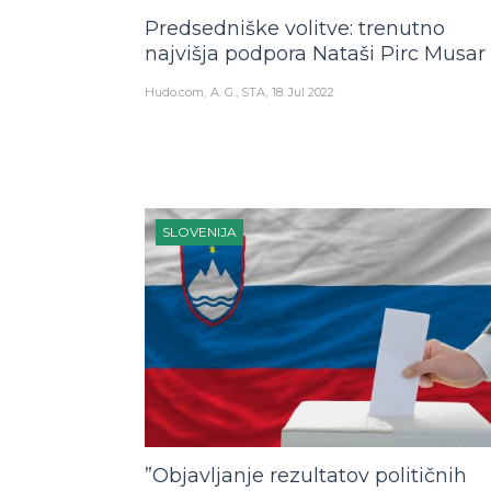
Predsedniške volitve: trenutno
najvišja podpora Nataši Pirc Musar
Hudo.com
A. G., STA
18. Jul 2022
SLOVENIJA
”Objavljanje rezultatov političnih