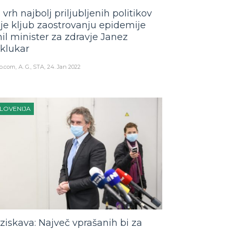
 vrh najbolj priljubljenih politikov
 je kljub zaostrovanju epidemije
nil minister za zdravje Janez
klukar
o.com
A. G., STA
24. Jan 2022
LOVENIJA
ziskava: Največ vprašanih bi za