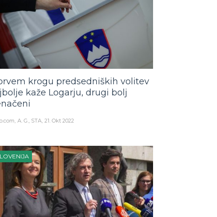
prvem krogu predsedniških volitev
jbolje kaže Logarju, drugi bolj
enačeni
o.com
A. G., STA
21. Okt 2022
LOVENIJA