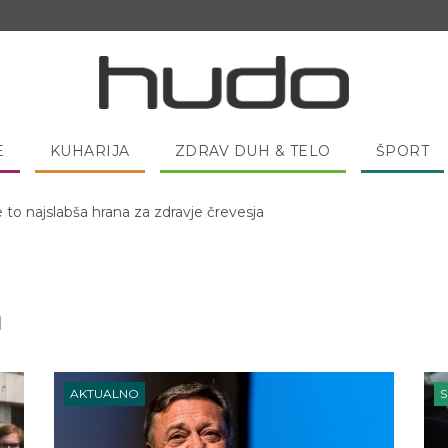
E
KUHARIJA
ZDRAV DUH & TELO
ŠPORT
 pred spanjem dobro pojesti žlico medu?
a
AKTUALNO
S