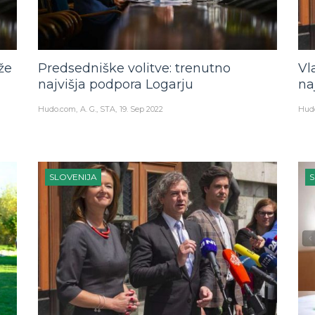
že
Predsedniške volitve: trenutno
Vl
najvišja podpora Logarju
na
Hudo.com
A. G., STA
19. Sep 2022
Hud
SLOVENIJA
S