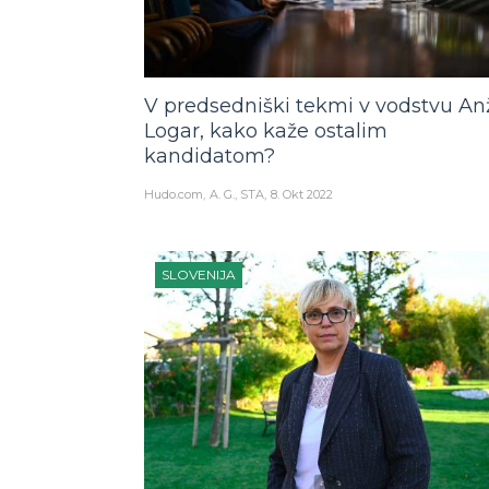
V predsedniški tekmi v vodstvu An
Logar, kako kaže ostalim
kandidatom?
Hudo.com
A. G., STA
8. Okt 2022
SLOVENIJA