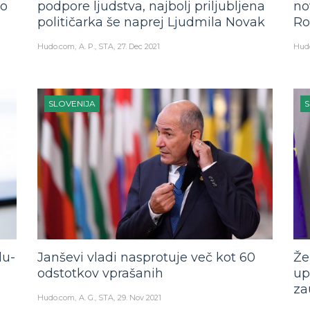
to
podpore ljudstva, najbolj priljubljena
no
političarka še naprej Ljudmila Novak
Ro
Hudo.com
A. P., STA
27. Dec 2021
Hud
SLOVENIJA
S
du-
Janševi vladi nasprotuje več kot 60
Že
odstotkov vprašanih
up
za
Hudo.com
A. G., STA
29. Nov 2021