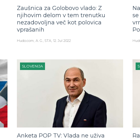
Zaušnica za Golobovo vlado: Z
Na
njihovim delom v tem trenutku
se
nezadovoljna več kot polovica
vr
vprašanih
Po
Hudo.com
A. G., STA
12. Jul 2022
Hud
SLOVENIJA
S
Anketa POP TV: Vlada ne uživa
Ra