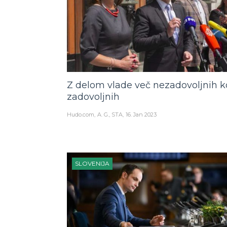
Z delom vlade več nezadovoljnih k
zadovoljnih
Hudo.com
A. G., STA
16. Jan 2023
SLOVENIJA