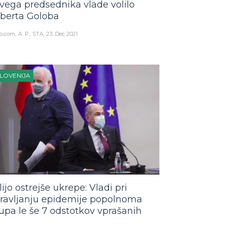
vega predsednika vlade volilo
berta Goloba
o.com
A. P., STA
23. Dec 2021
LOVENIJA
lijo ostrejše ukrepe: Vladi pri
ravljanju epidemije popolnoma
upa le še 7 odstotkov vprašanih