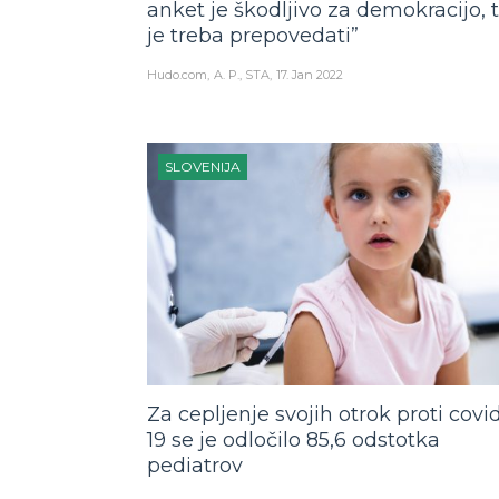
anket je škodljivo za demokracijo, 
je treba prepovedati”
Hudo.com
A. P., STA
17. Jan 2022
SLOVENIJA
Za cepljenje svojih otrok proti covi
19 se je odločilo 85,6 odstotka
pediatrov