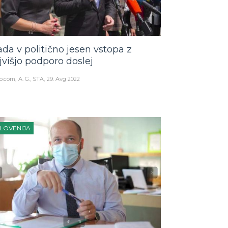
ada v politično jesen vstopa z
jvišjo podporo doslej
o.com
A. G., STA
29. Avg 2022
LOVENIJA