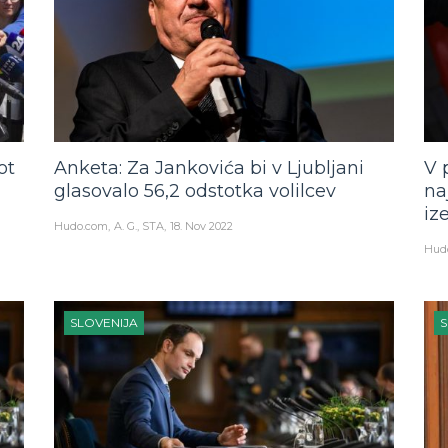
ot
Anketa: Za Jankovića bi v Ljubljani
V 
glasovalo 56,2 odstotka volilcev
na
iz
Hudo.com
A. G., STA
18. Nov 2022
Hud
SLOVENIJA
S