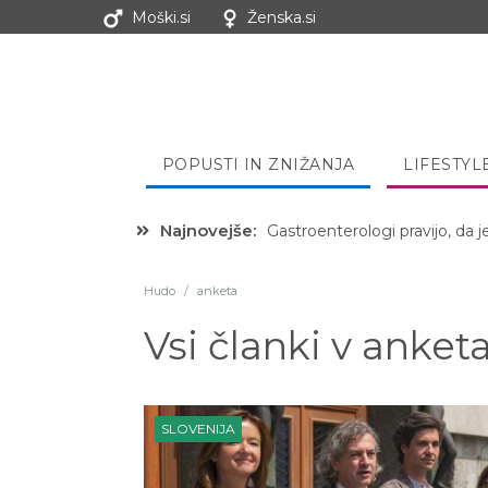
Moški.si
Ženska.si
POPUSTI IN ZNIŽANJA
LIFESTYL
Najnovejše:
Hibernacijska dieta: Zakaj je
Hudo
/
anketa
Vsi članki v
anket
SLOVENIJA