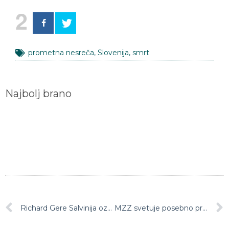
2
prometna nesreča
,
Slovenija
,
smrt
Najbolj brano
Richard Gere Salvinija označil za “malega Trumpa”, saj spodbuja enako ignoranco ter izrablja strahove in sovraštvo ljudi
MZZ svetuje posebno previdnost ob potovanju v Hongkong