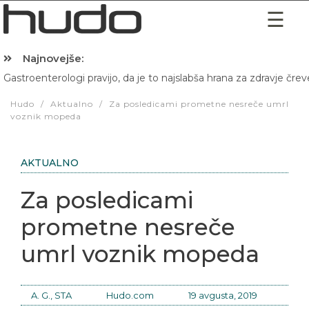
Najnovejše:
Gastroenterologi pravijo, da je to najslabša hrana za zdravje črev
Hibernacijska dieta: Zakaj je pred spanjem dobro pojesti žlico 
Hudo
/
Aktualno
/
Za posledicami prometne nesreče umrl
voznik mopeda
AKTUALNO
Za posledicami
prometne nesreče
umrl voznik mopeda
A. G., STA
Hudo.com
19 avgusta, 2019