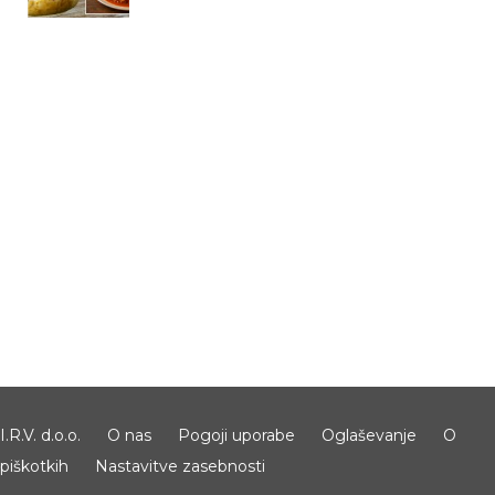
I.R.V. d.o.o.
O nas
Pogoji uporabe
Oglaševanje
O
piškotkih
Nastavitve zasebnosti