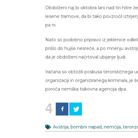
Obdolženi naj bi oktobra lani nad tiri hit
lesene tramove, da bi tako povzročil iztirjenje
pa ni.
Nato so podobno pripravo iz jeklenice odkril
prišlo do hujše nesreče, a po mnenju avstrijs
da je obdolženi načrtoval ubijanje ljudi.
Iračana so obtožili poskusa terorističnega u
organizaciji in organiziranega kriminala, j
poroča nemška tiskovna agencija dpa.
4
Avstrija
,
bombni napad
,
nemčija
,
terori