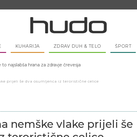
E
KUHARIJA
ZDRAV DUH & TELO
ŠPORT
e to najslabša hrana za zdravje črevesja
 pred spanjem dobro pojesti žlico medu?
 prijeli še dva osumljenca iz teroristične celice
a nemške vlake prijeli še
 teroristične celice