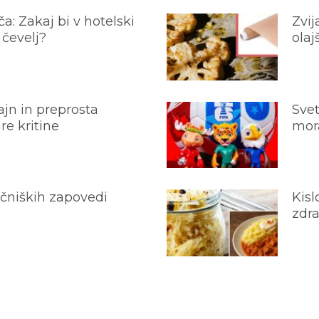
a: Zakaj bi v hotelski
Zvij
 čevelj?
olaj
jn in preprosta
Svet
e kritine
mora
ečniških zapovedi
Kisl
zdra