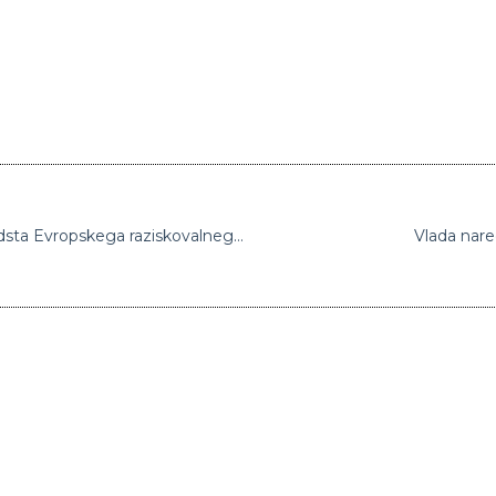
Slovenski raziskovalec Jernej Ule dobil sredsta Evropskega raziskovalnega sveta (ERC) za uveljavljene raziskovalce
Vlada nare