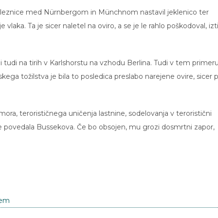
re železnice med Nürnbergom in Münchnom nastavil jeklenico ter
 vlaka. Ta je sicer naletel na oviro, a se je le rahlo poškodoval, iztir
i tudi na tirih v Karlshorstu na vzhodu Berlina. Tudi v tem primeru
kega tožilstva je bila to posledica preslabo narejene ovire, sicer 
mora, terorističnega uničenja lastnine, sodelovanja v teroristični
e še povedala Bussekova. Če bo obsojen, mu grozi dosmrtni zapor,
zem