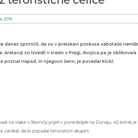
, 2019
l je danes sporočil, da so v preiskavi poskusa sabotaže nemšk
. Aretaciji so izvedli v sredo v Pragi, dvojica pa je oblikovala
je priznal napad, in njegovo ženo, je povedal Kickl.
di na vlake v Nemčiji prijeli v ponedeljek na Dunaju. 42-letnik je
je zanikal, da bi pripadal teroristični skupini.