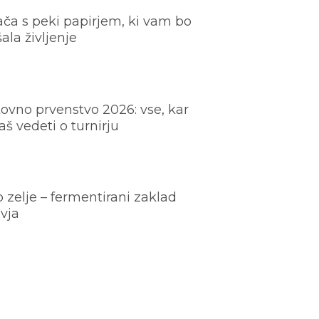
ača s peki papirjem, ki vam bo
šala življenje
ovno prvenstvo 2026: vse, kar
š vedeti o turnirju
o zelje – fermentirani zaklad
vja