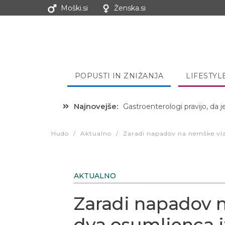
Moški.si
Ženska.si
POPUSTI IN ZNIŽANJA
LIFESTYL
Najnovejše:
Gastroenterologi pravijo, da j
Hibernacijska dieta: Zakaj je
Hudo
/
Aktualno
/
Zaradi napadov na nemške vlake
AKTUALNO
Zaradi napadov n
dva osumljenca iz