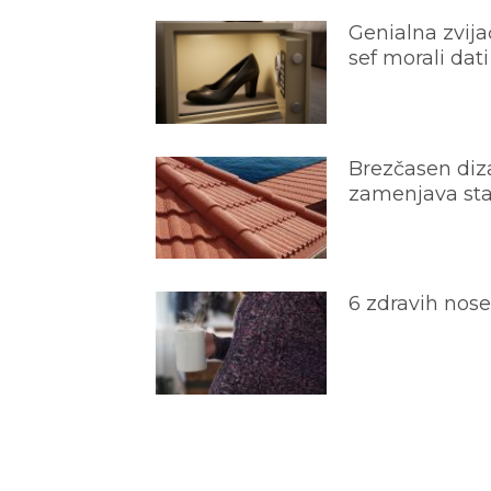
Genialna zvijač
sef morali dati
Brezčasen diza
zamenjava star
6 zdravih nos