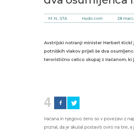
M. N., STA
Hudo.com
28 marca
Avstrijski notranji minister Herbert Kick
potniških vlakov prijeli še dva osumljenca
teroristično celico skupaj z Iračanom, ki 
4
Iračana in njegovo ženo so v povezavi z napa
priznal, da je skušal postaviti oviro na tire, a 