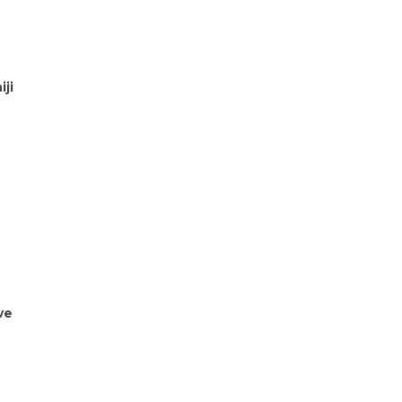
iji
ve