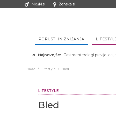
Moški.si
Ženska.si
POPUSTI IN ZNIŽANJA
LIFESTYL
Najnovejše:
Hibernacijska dieta: Zakaj je
Hudo
/
Lifestyle
/
Bled
LIFESTYLE
Bled