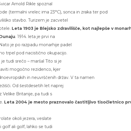
 Švicar Arnold Rikle spoznal
vode (termalni vrelec ima
23°C
), sonca in zraka ter pod
iliško stavbo. Turizem je zacvetel
otele.
Leta 1903 je Blejsko zdravilišče, kot najlepše v monarh
 Dunaju
. 1914. leta je prvi na
 Nato je po razpadu monarhije padel
o trpel pod nacistično okupacijo.
je tudi srečo – maršal Tito si je
ostaviti mogočno rezidenco, kjer
noevropskih in neuvrščenih držav. V ta namen
ežišči. Od šestdesetih let naprej
Velike Britanije, pa tudi s
e.
Leta 2004 je mesto praznovalo častitljivo tisočletnico pr
olate okoli jezera, veslate
 golf ali golf, lahko se tudi