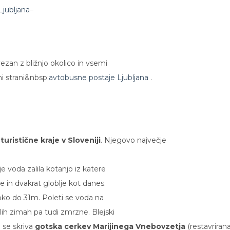
Ljubljana
–
zan z bližnjo okolico in vsemi
ni strani&nbsp;
avtobusne postaje Ljubljana
.
uristične kraje v Sloveniji
. Njegovo največje
 je voda zalila kotanjo iz katere
je in dvakrat globlje kot danes.
oko do 31m. Poleti se voda na
lih zimah pa tudi zmrzne. Blejski
 se skriva
gotska cerkev Marijinega Vnebovzetja
(restavriran