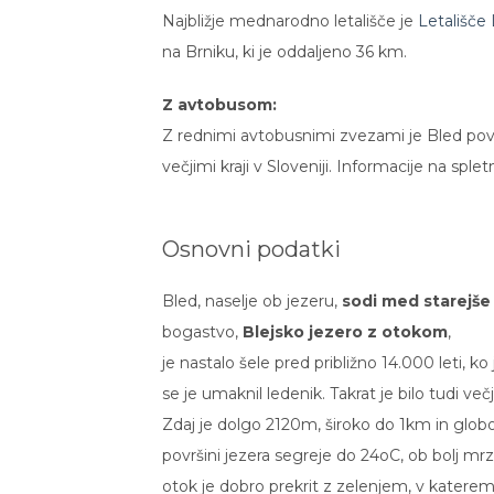
Najbližje mednarodno letališče je
Letališče 
na Brniku, ki je oddaljeno
36 km
.
Z avtobusom:
Z rednimi avtobusnimi zvezami je Bled pove
večjimi kraji v Sloveniji. Informacije na splet
Osnovni podatki
Bled, naselje ob jezeru,
sodi med starejše t
bogastvo,
Blejsko jezero z otokom
,
je nastalo šele pred približno 14.000 leti, ko
se je umaknil ledenik. Takrat je bilo tudi več
Zdaj je dolgo 2120m, široko do 1km in glob
površini jezera segreje do 24oC, ob bolj mrz
otok je dobro prekrit z zelenjem, v katerem