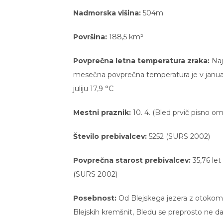
Nadmorska višina:
504m
Površina:
188,5 km²
Povprečna letna temperatura zraka:
Naj
mesečna povprečna temperatura je v januarju
juliju 17,9 °C
Mestni praznik:
10. 4. (Bled prvič pisno o
Število prebivalcev:
5252 (SURS 2002)
Povprečna starost prebivalcev:
35,76 let
(SURS 2002)
Posebnost:
Od Blejskega jezera z otokom
Blejskih kremšnit, Bledu se preprosto ne da