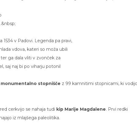
b
.
&nbsp;
leta 1534 v Padovi. Legenda pa pravi,
lada vdova, kateri so moža ubili
 ter ga dala vliti v zvonček za
l, saj naj bi po viharju potonil
o
monumentalno stopnišče
z 99 kamnitimi stopnicami, ki vodij
red cerkvijo se nahaja tudi
kip Marije Magdalene
. Prvi redki
ajajo iz mlajšega paleolitika.