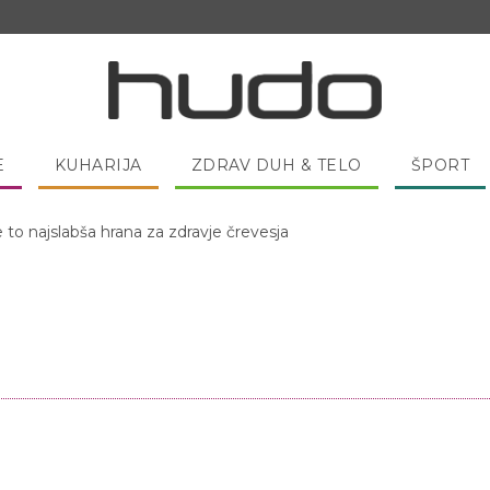
E
KUHARIJA
ZDRAV DUH & TELO
ŠPORT
 pred spanjem dobro pojesti žlico medu?