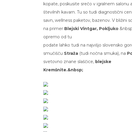
kopate, poskusite srečo v igralnem salonu a
številnih kavarn. Tu so tudi diagnostični ce
savn, wellness paketov, bazenov. V bližini so
na primer
Blejski Vintgar, Pokljuko
&nbsp
opremo od tu
podate lahko tudi na najvišjo slovensko go
smučišču
Straža
(tudi nočna smuka), na
Po
svetovno znane slaščice,
blejske
Kremšnite.
&nbsp;