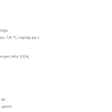
nižja
 -1,8 °C, najvišja pa v
menjen, leta 1004)
 do
 upreti.