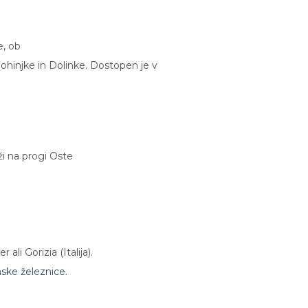
e, ob
 Bohinjke in Dolinke. Dostopen je v
eži na progi Oste
ali Gorizia (Italija).
ske železnice
.