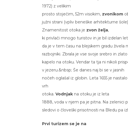
1972) z velikim
prosto stoječim, 52m visokim,
zvonikom
o
južni strani (vpliv beneške arhitekturne šole)
Znamenitost otoka je
zvon želja
,
ki privlači mnogo turistov in je bil izdelan 
da je v tem času na blejskem gradu živela m
razbojniki. Zbrala je vse svoje srebro in zlato
kapelo na otoku. Vendar ta tja ni nikoli prispe
v jezeru.
&nbsp;
Še danes naj bi se v jasnih
nočeh oglašal iz globin. Leta 1655 je nastal
vrh
otoka.
Vodnjak
na otoku je iz leta
1888, voda v njem pa je pitna. Na zelenici p
sledovi o človeški prisotnosti na Bledu pa izh
Prvi turizem se je na