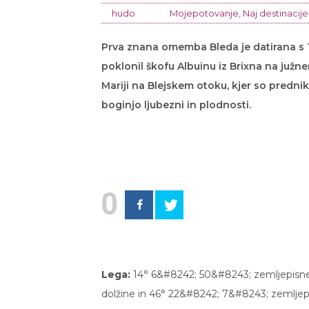
hudo
Mojepotovanje
,
Naj destinacije
Prva znana omemba Bleda je datirana s 10.
poklonil škofu Albuinu iz Brixna na južnem
Mariji na Blejskem otoku, kjer so prednik
boginjo ljubezni in plodnosti.
0
Lega:
14° 6&#8242; 50&#8243; zemljepisn
dolžine in 46° 22&#8242; 7&#8243; zemljepi