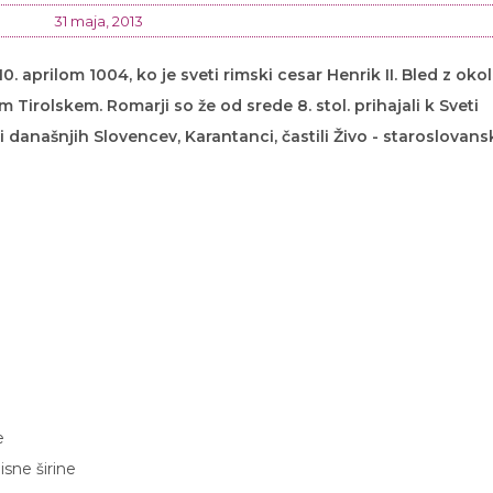
31 maja, 2013
 aprilom 1004, ko je sveti rimski cesar Henrik II. Bled z oko
 Tirolskem. Romarji so že od srede 8. stol. prihajali k Sveti
i današnjih Slovencev, Karantanci, častili Živo - staroslovan
e
sne širine