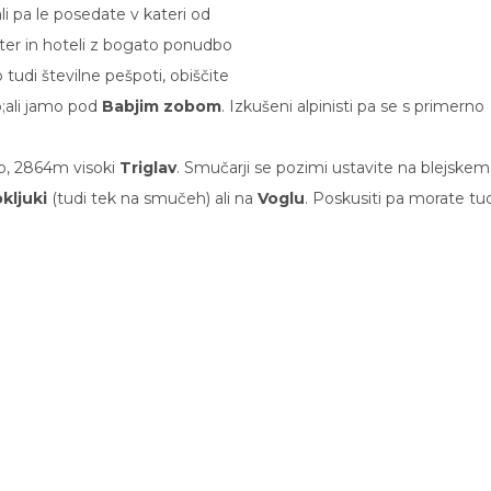
li pa le posedate v kateri od
nter in hoteli z bogato ponudbo
 tudi številne pešpoti, obiščite
;
ali jamo pod
Babjim zobom
. Izkušeni alpinisti pa se s primerno
ro, 2864m visoki
Triglav
. Smučarji se pozimi ustavite na blejskem
kljuki
(tudi tek na smučeh) ali na
Voglu
. Poskusiti pa morate tu