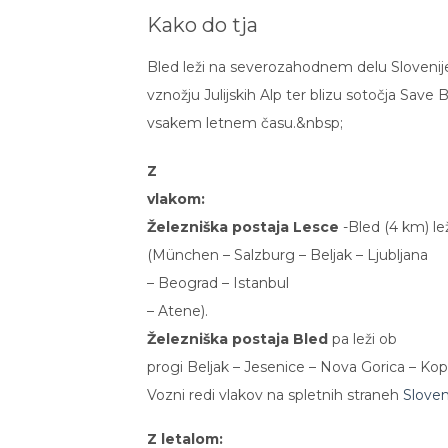
Kako do tja
Bled leži na severozahodnem delu Slovenij
vznožju Julijskih Alp ter blizu sotočja Save
vsakem letnem času.&nbsp;
Z
vlakom:
Železniška postaja Lesce
-Bled (
4 km
) l
(München –
Salzburg
– Beljak –
Ljubljana
– Beograd –
Istanbul
– Atene).
Železniška postaja Bled
pa leži ob
progi Beljak – Jesenice – Nova Gorica – Koper 
Vozni redi vlakov na spletnih straneh
Sloven
Z letalom: