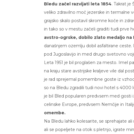
Bledu začel razvijati leta 1854
. Takrat je
veliko zdravilno moč jezerske in termalne 
grajsko skalo postavil skromne koče in zdrav
in tako so v mestu začeli graditi tudi prve h
avstro-ogrske, dobilo zlato medaljo na
današnjem ozemlju dobil asfaltirane ceste.
pod Jugoslavijo in med drugo svetovno vojn
Leta 1951 je bil proglašen za mesto. Imel pa 
na kraju stare avstrijske kraljeve vile dal p
je rad sprejemal pomembne goste iz vzhod
so na Bledu zgradili tudi novi hotel s 4000 l
je bil Bled popularen predvsem med gosti iz 
celinske Evrope, predvsem Nemčije in Italij
omembe.
Na Bledu lahko kolesarite, se sprehajate ali r
ali se popeljete na otok s pletnjo, igrate mini