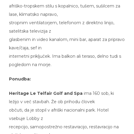
afriško-tropskem stilu s kopalnico, tušem, sušilcem za
lase, klimatsko napravo,
stropnim ventilatorjem, telefonom z direktno linijo,
satelitska televizija z
glasbenim in video kanalom, mini bar, aparat za pripravo
kave/čaja, sef in
internetni priključek. Ima balkon ali teraso, delno tudi s
pogledom na morje.
Ponudba:
Heritage Le Telfair Golf and Spa
ima 160 sob, ki
ležijo v več stavbah. Že ob prihodu človek
občuti, da je stopil v afriški nacionalni park. Hotel
vsebuje Lobby z
recepcijo, samopostrežno restavracijo, restavracijo na