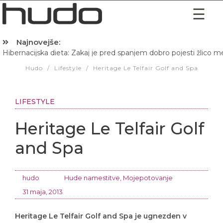
Najnovejše:
Hibernacijska dieta: Zakaj je pred spanjem dobro pojesti žlico 
Hudo
/
Lifestyle
/
Heritage Le Telfair Golf and Spa
LIFESTYLE
Heritage Le Telfair Golf
and Spa
hudo
Hude namestitve
,
Mojepotovanje
31 maja, 2013
Heritage Le Telfair Golf and Spa je ugnezden v