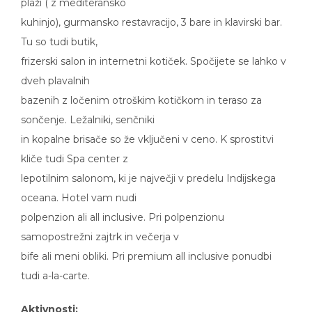
plaži ( z mediteransko
kuhinjo), gurmansko restavracijo, 3 bare in klavirski bar.
Tu so tudi butik,
frizerski salon in internetni kotiček. Spočijete se lahko v
dveh plavalnih
bazenih z ločenim otroškim kotičkom in teraso za
sončenje. Ležalniki, senčniki
in kopalne brisače so že vključeni v ceno. K sprostitvi
kliče tudi Spa center z
lepotilnim salonom, ki je največji v predelu Indijskega
oceana. Hotel vam nudi
polpenzion ali all inclusive. Pri polpenzionu
samopostrežni zajtrk in večerja v
bife ali meni obliki. Pri premium all inclusive ponudbi
tudi a-la-carte.
Aktivnosti: