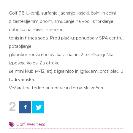
Golf (18 lukenj), surfanje, jadranje, kajaki, čolni in čolni
z zastekljenim dnom, smučanje na vodi, snorklanje,
odbojka na mivki, namizni
tenis in fitnes soba. Proti plačilu: ponudba v SPA centru,
potapljanje,
globokomorski ribolov, katamaran, 2 teniška igrišča,
izposoja koles. Za otroke
še mini klub (4-12 let) z igralnico in igriščem, proti plačilu
tudi varuška.
Večkrat na teden prireditve in tematski večeri.
2
Golf
,
Wellness