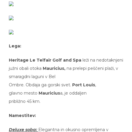
Lega:
Heritage Le Telfair Golf and Spa
leži na nedotaknjeni
južni obali otoka
Mauricius,
na prelepi peščeni plaži, v
smaragdni laguni v Bel
Ombre. Obdaja ga gorski svet.
Port Louis
,
glavno mesto
Mauricius
a, je oddaljen
približno 45 km.
Namestitev:
Deluxe soba:
Elegantna in okusno opremljena v