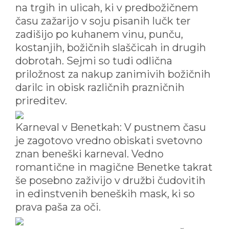
na trgih in ulicah, ki v predbožičnem
času zažarijo v soju pisanih lučk ter
zadišijo po kuhanem vinu, punču,
kostanjih, božičnih slaščicah in drugih
dobrotah. Sejmi so tudi odlična
priložnost za nakup zanimivih božičnih
darilc in obisk različnih prazničnih
prireditev.
Karneval v Benetkah: V pustnem času
je zagotovo vredno obiskati svetovno
znan beneški karneval. Vedno
romantične in magične Benetke takrat
še posebno zaživijo v družbi čudovitih
in edinstvenih beneških mask, ki so
prava paša za oči.