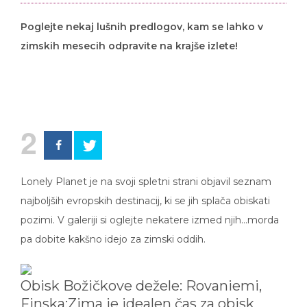
Poglejte nekaj lušnih predlogov, kam se lahko v
zimskih mesecih odpravite na krajše izlete!
2
Lonely Planet je na svoji spletni strani objavil seznam
najboljših evropskih destinacij, ki se jih splača obiskati
pozimi. V galeriji si oglejte nekatere izmed njih…morda
pa dobite kakšno idejo za zimski oddih.
Obisk Božičkove dežele: Rovaniemi,
Finska:Zima je idealen čas za obisk