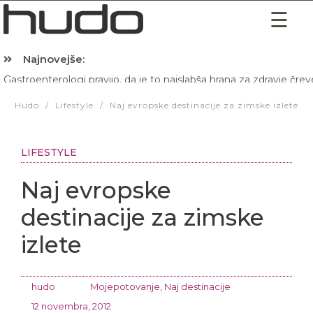
Najnovejše:
Gastroenterologi pravijo, da je to najslabša hrana za zdravje črev
Hibernacijska dieta: Zakaj je pred spanjem dobro pojesti žlico 
Hudo
/
Lifestyle
/
Naj evropske destinacije za zimske izlete
LIFESTYLE
Naj evropske
destinacije za zimske
izlete
hudo
Mojepotovanje
,
Naj destinacije
12 novembra, 2012