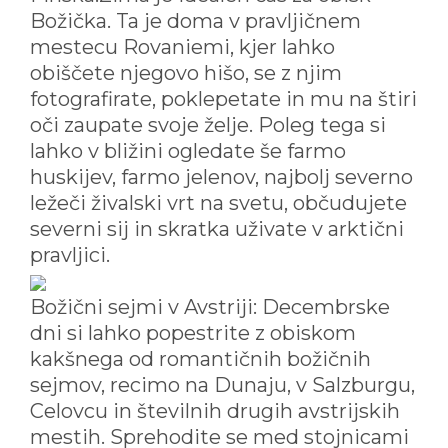
Božička. Ta je doma v pravljičnem
mestecu Rovaniemi, kjer lahko
obiščete njegovo hišo, se z njim
fotografirate, poklepetate in mu na štiri
oči zaupate svoje želje. Poleg tega si
lahko v bližini ogledate še farmo
huskijev, farmo jelenov, najbolj severno
ležeči živalski vrt na svetu, občudujete
severni sij in skratka uživate v arktični
pravljici.
Božični sejmi v Avstriji: Decembrske
dni si lahko popestrite z obiskom
kakšnega od romantičnih božičnih
sejmov, recimo na Dunaju, v Salzburgu,
Celovcu in številnih drugih avstrijskih
mestih. Sprehodite se med stojnicami