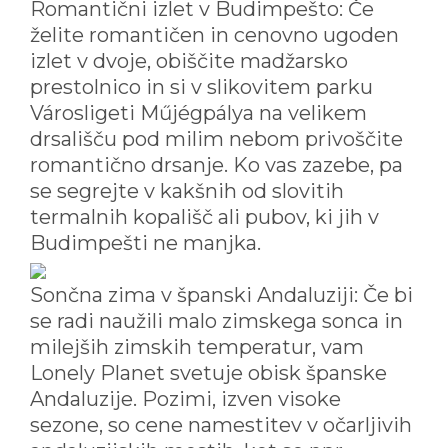
Romantični izlet v Budimpešto: Če
želite romantičen in cenovno ugoden
izlet v dvoje, obiščite madžarsko
prestolnico in si v slikovitem parku
Városligeti Műjégpálya na velikem
drsališču pod milim nebom privoščite
romantično drsanje. Ko vas zazebe, pa
se segrejte v kakšnih od slovitih
termalnih kopališč ali pubov, ki jih v
Budimpešti ne manjka.
Sončna zima v španski Andaluziji: Če bi
se radi naužili malo zimskega sonca in
milejših zimskih temperatur, vam
Lonely Planet svetuje obisk španske
Andaluzije. Pozimi, izven visoke
sezone, so cene namestitev v očarljivih