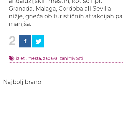
andaluzijskih mestih, kot so npr.
Granada, Malaga, Cordoba ali Sevilla
nižje, gneča ob turističnih atrakcijah pa
manjša.
2
izleti
,
mesta
,
zabava
,
zanimivosti
Najbolj brano