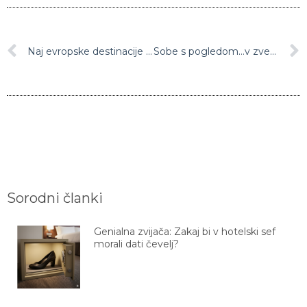
Naj evropske destinacije za zimske izlete
Sobe s pogledom…v zvezde!
Sorodni članki
Genialna zvijača: Zakaj bi v hotelski sef
morali dati čevelj?
Zvijača s peki papirjem, ki vam bo olajšala