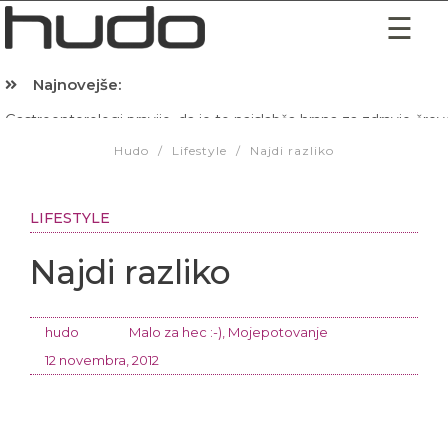
Najnovejše:
Hibernacijska dieta: Zakaj je pred spanjem dobro pojesti žlico 
Hudo
/
Lifestyle
/
Najdi razliko
LIFESTYLE
Najdi razliko
hudo
Malo za hec :-)
,
Mojepotovanje
12 novembra, 2012