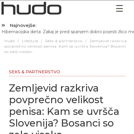
Najnovejše:
Hibernacijska dieta: Zakaj je pred spanjem dobro pojesti žlico 
Hudo
/
Lifestyle
/
Seks & partnerstvo
/
Zemljevid razkriva
povprečno velikost penisa: Kam se uvršča Slovenija? Bosanci
so zelo visoko…
SEKS & PARTNERSTVO
Zemljevid razkriva
povprečno velikost
penisa: Kam se uvršča
Slovenija? Bosanci so