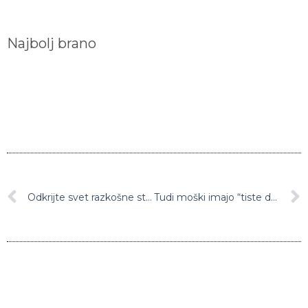
Najbolj brano
Odkrijte svet razkošne strasti z igro Black Donna
Tudi moški imajo “tiste dneve v mesecu”: Kaj je v resnici na tem?