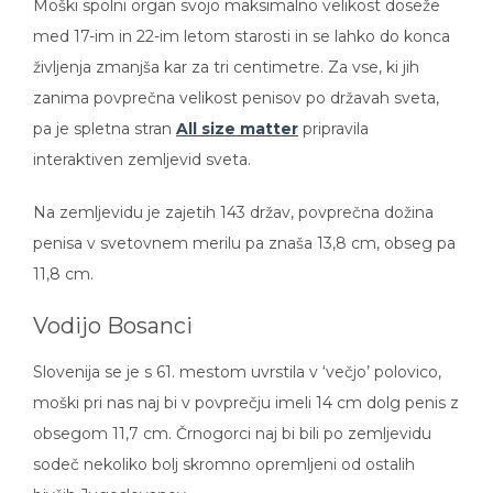
Moški spolni organ svojo maksimalno velikost doseže
med 17-im in 22-im letom starosti in se lahko do konca
življenja zmanjša kar za tri centimetre. Za vse, ki jih
zanima povprečna velikost penisov po državah sveta,
pa je spletna stran
All size matter
pripravila
interaktiven zemljevid sveta.
Na zemljevidu je zajetih 143 držav, povprečna dožina
penisa v svetovnem merilu pa znaša 13,8 cm, obseg pa
11,8 cm.
Vodijo Bosanci
Slovenija se je s 61. mestom uvrstila v ‘večjo’ polovico,
moški pri nas naj bi v povprečju imeli 14 cm dolg penis z
obsegom 11,7 cm. Črnogorci naj bi bili po zemljevidu
sodeč nekoliko bolj skromno opremljeni od ostalih