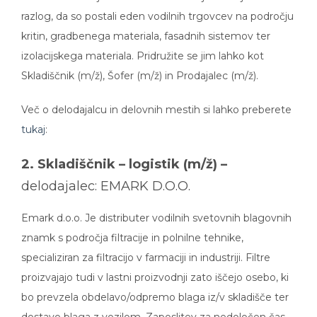
razlog, da so postali eden vodilnih trgovcev na področju
kritin, gradbenega materiala, fasadnih sistemov ter
izolacijskega materiala. Pridružite se jim lahko kot
Skladiščnik (m/ž), Šofer (m/ž) in Prodajalec (m/ž).
Več o delodajalcu in delovnih mestih si lahko preberete
tukaj
:
2. Skladiščnik – logistik (m/ž) –
delodajalec: EMARK D.O.O.
Emark d.o.o. Je distributer vodilnih svetovnih blagovnih
znamk s področja filtracije in polnilne tehnike,
specializiran za filtracijo v farmaciji in industriji. Filtre
proizvajajo tudi v lastni proizvodnji zato iščejo osebo, ki
bo prevzela obdelavo/odpremo blaga iz/v skladišče ter
dostavo blaga z vozilom. Zaposlitev za nedoločen čas