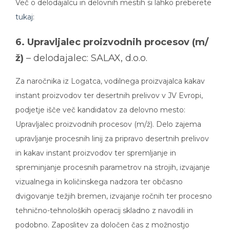
Več o delodajalcu in delovnih mestih si lahko preberete
tukaj
:
6. Upravljalec proizvodnih procesov (m/
ž)
– delodajalec: SALAX, d.o.o.
Za naročnika iz Logatca, vodilnega proizvajalca kakav
instant proizvodov ter desertnih prelivov v JV Evropi,
podjetje išče več kandidatov za delovno mesto:
Upravljalec proizvodnih procesov (m/ž). Delo zajema
upravljanje procesnih linij za pripravo desertnih prelivov
in kakav instant proizvodov ter spremljanje in
spreminjanje procesnih parametrov na strojih, izvajanje
vizualnega in količinskega nadzora ter občasno
dvigovanje težjih bremen, izvajanje ročnih ter procesno
tehnično-tehnoloških operacij skladno z navodili in
podobno. Zaposlitev za določen čas z možnostjo