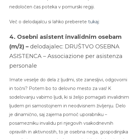
nedoločen čas poteka v pomurski regiji.
Več o delodajalcu si lahko preberete
tukaj
:
4. Osebni asistent invalidnim osebam
(m/ž) –
delodajalec: DRUŠTVO OSEBNA
ASISTENCA – Associazione per asistenza
personale
Imate veselje do dela z ljudmi, ste zanesljivi, odgovorni
in točni? Potem bo to delovno mesto za vas! K
sodelovanju vabimo ljudi, ki si želijo pomagati invalidnim
ljudem pri samostojnem in neodvisnem življenju. Delo
je dinamično, saj zajema pomoč uporabniku –
posamezniku invalidu pri njegovih vsakodnevnih
opravilih in aktivnostih, to je osebna nega, gospodinjska