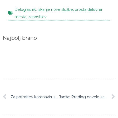
Deloglasnik
,
iskanje nove službe
,
prosta delovna
mesta
,
zaposlitev
Najbolj brano
Za potrditev koronavirusne okužbe od torka dovolj pozitiven hitri antigenski test
Janša: Predlog novele zakona o nalezljivih boleznih je v nasprotju z ustavo