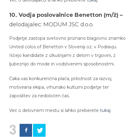
10. Vodja poslovalnice Benetton (m/ž) –
delodajalec: MODUM JSC d.o.o.
Podjetje zastopa svetovno priznano blagovno znamko
United colos of Benetton v Sloveniji oz. v Podravju.
Iščejo kandidate z izkušnjami z delom v trgovini, z
ljubeznijo do mode in vodstvenimi sposobnostmi.
Čaka vas konkurenčna plača, priložnost za razvoj,
motivirana ekipa, vrhunsko kulturni podjetje ter
zaposlitev za nedoločen čas.
Več o delovnem mestu si lahko preberete
tuka
j
:
3