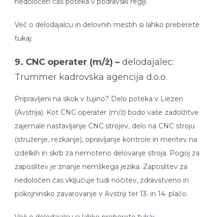
nedoločen čas poteka v podravski regiji.
Več o delodajalcu in delovnih mestih si lahko preberete
tuka
j:
9. CNC operater (m/ž) –
delodajalec:
Trummer kadrovska agencija d.o.o.
Pripravljeni na skok v tujino? Delo poteka v Liezen
(Avstrija). Kot CNC operater (m/ž) bodo vaše zadolžitve
zajemale nastavljanje CNC strojev, delo na CNC stroju
(struženje, rezkanje), opravljanje kontrole in meritev na
izdelkih in skrb za nemoteno delovanje stroja. Pogoj za
zaposlitev je znanje nemškega jezika. Zaposlitev za
nedoločen čas vključuje tudi nočitev, zdravstveno in
pokojninsko zavarovanje v Avstriji ter 13. in 14. plačo.
Več o delodajalcu si lahko preberete
tuka
j: