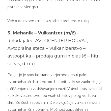
poteka v Mengšu.
Več o delovnem mestu si lahko preberete
tukaj
:
3. Mehanik – Vulkanizer (m/ž)
–
delodajalec: AVTOCENTER HORVAT,
Avtopralna steza – vulkanizerstvo –
avtooptika – prodaja gum in platišč – hitri
servis, d. o. o.
Podjetje je specializirano v izjemno pestri paleti
avtomehaničnih in motornih storitev, ki se zaokrožujejo
s čiščenjem in vzdrževanjem vozil. V dveh poslovalnicah
za kakovostno izvedbo vseh storitev poleg vodstva
skrbi še šest zaposlenih. Delo vključuje vulkanizerska in
avtomehanična opravila. Možnost zaposlitve za