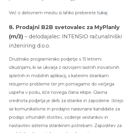
Več o delovnem mestu si lahko preberete
tuka
j:
8. Prodajni B2B svetovalec za MyPlanly
(m/ž)
– delodajalec: INTENSIO računalniški
inženiring d.o.o.
Družinsko programersko podjetje s 15 letnimi
izkušnjami, ki se ukvarja z razvojem lastnih inovativnih
spletnih in mobilnih aplikacij, s katerimi strankam
rešujemo probleme ter jim pomagamo do večjega
uspeha v poslu, išče novega člana ekipe. Glavna
vrednota podjetja je skrb za stranke in zaposlene. Iščejo
se komunikativne in prodajno naravnane kandidate za
prodajo vrhunskih storitev, vodenje sestankov in
nastavitev sistema strankinim potrebam. Zaposlitev za