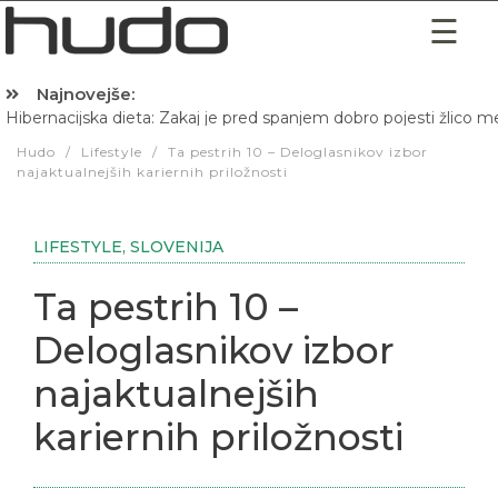
Najnovejše:
Hibernacijska dieta: Zakaj je pred spanjem dobro pojesti žlico 
Hudo
/
Lifestyle
/
Ta pestrih 10 – Deloglasnikov izbor
najaktualnejših kariernih priložnosti
LIFESTYLE
,
SLOVENIJA
Ta pestrih 10 –
Deloglasnikov izbor
najaktualnejših
kariernih priložnosti