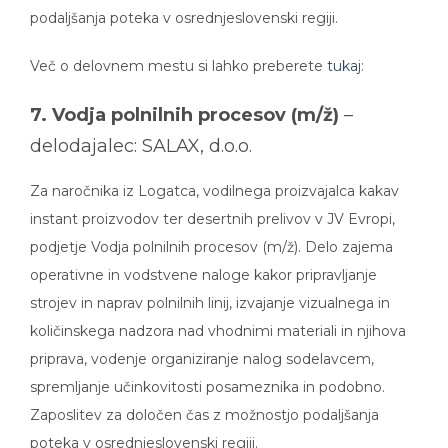
podaljšanja poteka v osrednjeslovenski regiji.
Več o delovnem mestu si lahko preberete
tukaj
:
7. Vodja polnilnih procesov (m/ž)
–
delodajalec: SALAX, d.o.o.
Za naročnika iz Logatca, vodilnega proizvajalca kakav
instant proizvodov ter desertnih prelivov v JV Evropi,
podjetje Vodja polnilnih procesov (m/ž). Delo zajema
operativne in vodstvene naloge kakor pripravljanje
strojev in naprav polnilnih linij, izvajanje vizualnega in
količinskega nadzora nad vhodnimi materiali in njihova
priprava, vodenje organiziranje nalog sodelavcem,
spremljanje učinkovitosti posameznika in podobno.
Zaposlitev za določen čas z možnostjo podaljšanja
poteka v osrednjeslovenski regiji.