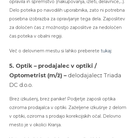
opravila in spremstvo (nakupovanja, izleti, delavnice,…).
Delo poteka po navodilih uporabnika, zato ni potrebna
posebna izobrazba za opravljanje tega dela. Zaposlitev
za določen čas z možnostjo zaposlitve za nedoločen
čas poteka v obalni regiji.
Več o delovnem mestu si lahko preberete
tukaj
:
5. Optik – prodajalec v optiki /
Optometrist (m/ž) –
delodajalec
:
Triada
DC d.o.o.
Brez izkušenj, brez panike! Podjetje zaposli optika
oziroma prodajalca v optiki. Zaželjene izkušnje z delom
v optiki, oziroma s prodajo korekcijskih očal. Delovno
mesto je v okolici Kranja.