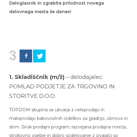
Deloglasnik in zgrabite priložnost novega
delovnega mesta še danes!
3
1. Skladiščnik (m/ž)
– delodajalec:
POMLAD PODJETJE ZA TRGOVINO IN
STORITVE D.O.O.
TOPDOM skupina se ukvarja z veleprodajo in
maloprodajo kakovostnih izdelkov za gradnjo, obnovo in
dom. Širok prodajni program, razvejana prodajna mreža,
strokovno osebje in dobro sodelovanje z izvajalci so