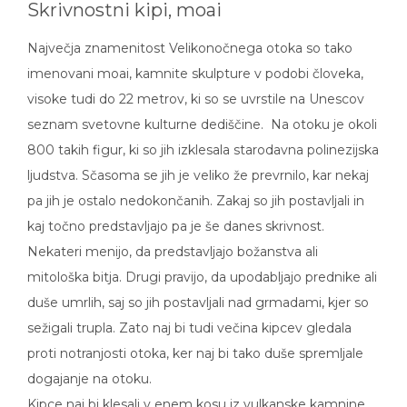
Skrivnostni kipi, moai
Največja znamenitost Velikonočnega otoka so tako
imenovani moai, kamnite skulpture v podobi človeka,
visoke tudi do 22 metrov, ki so se uvrstile na Unescov
seznam svetovne kulturne dediščine. Na otoku je okoli
800 takih figur, ki so jih izklesala starodavna polinezijska
ljudstva. Sčasoma se jih je veliko že prevrnilo, kar nekaj
pa jih je ostalo nedokončanih. Zakaj so jih postavljali in
kaj točno predstavljajo pa je še danes skrivnost.
Nekateri menijo, da predstavljajo božanstva ali
mitološka bitja. Drugi pravijo, da upodabljajo prednike ali
duše umrlih, saj so jih postavljali nad grmadami, kjer so
sežigali trupla. Zato naj bi tudi večina kipcev gledala
proti notranjosti otoka, ker naj bi tako duše spremljale
dogajanje na otoku.
Kipce naj bi klesali v enem kosu iz vulkanske kamnine,