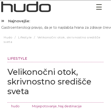
Najnovejše:
Gastroenterologi pravijo, da je to najslabša hrana za zdravje črev
Hibernacijska dieta: Zakaj je pred spanjem dobro pojesti žlico 
Hudo
/
Lifestyle
/
Velikonočni otok, skrivnostno središče
sveta
LIFESTYLE
Velikonočni otok,
skrivnostno središče
sveta
hudo
Mojepotovanje
,
Naj destinacije