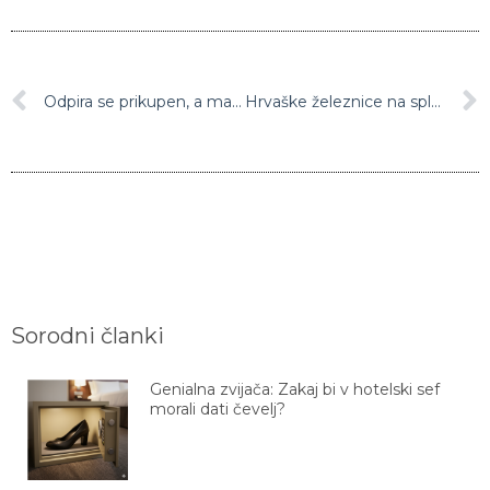
Odpira se prikupen, a malce čudaški panda hotel!
Hrvaške železnice na spletu povzročile nepričakovan val posmeha!
Sorodni članki
Genialna zvijača: Zakaj bi v hotelski sef
morali dati čevelj?