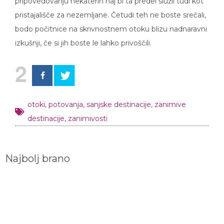
pripovedovanju nekaterih naj bi ta predel služil tudi kot
pristajališče za nezemljane. Četudi teh ne boste srečali,
bodo počitnice na skrivnostnem otoku blizu nadnaravni
izkušnji, če si jih boste le lahko privoščili.
2
otoki
,
potovanja
,
sanjske destinacije
,
zanimive
destinacije
,
zanimivosti
Najbolj brano