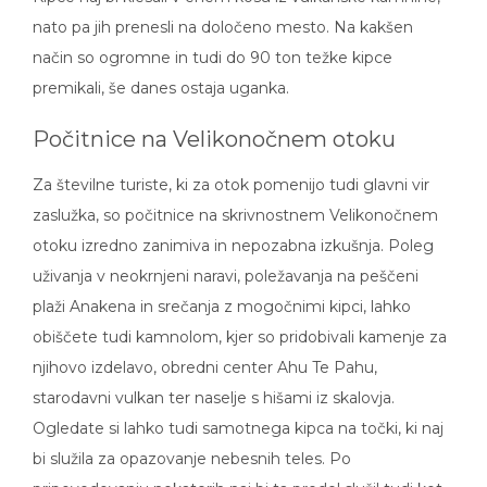
nato pa jih prenesli na določeno mesto. Na kakšen
način so ogromne in tudi do 90 ton težke kipce
premikali, še danes ostaja uganka.
Počitnice na Velikonočnem otoku
Za številne turiste, ki za otok pomenijo tudi glavni vir
zaslužka, so počitnice na skrivnostnem Velikonočnem
otoku izredno zanimiva in nepozabna izkušnja. Poleg
uživanja v neokrnjeni naravi, poležavanja na peščeni
plaži Anakena in srečanja z mogočnimi kipci, lahko
obiščete tudi kamnolom, kjer so pridobivali kamenje za
njihovo izdelavo, obredni center Ahu Te Pahu,
starodavni vulkan ter naselje s hišami iz skalovja.
Ogledate si lahko tudi samotnega kipca na točki, ki naj
bi služila za opazovanje nebesnih teles. Po