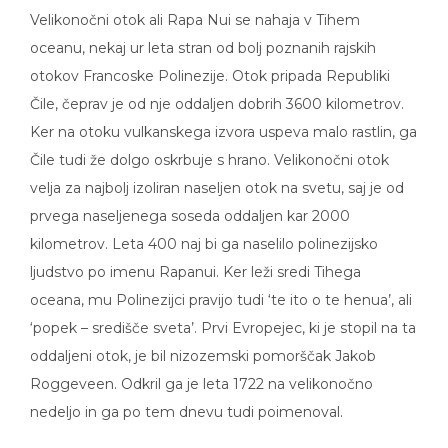
Velikonočni otok ali Rapa Nui se nahaja v Tihem
oceanu, nekaj ur leta stran od bolj poznanih rajskih
otokov Francoske Polinezije. Otok pripada Republiki
Čile, čeprav je od nje oddaljen dobrih 3600 kilometrov.
Ker na otoku vulkanskega izvora uspeva malo rastlin, ga
Čile tudi že dolgo oskrbuje s hrano. Velikonočni otok
velja za najbolj izoliran naseljen otok na svetu, saj je od
prvega naseljenega soseda oddaljen kar 2000
kilometrov. Leta 400 naj bi ga naselilo polinezijsko
ljudstvo po imenu Rapanui. Ker leži sredi Tihega
oceana, mu Polinezijci pravijo tudi ‘te ito o te henua’, ali
‘popek – središče sveta’. Prvi Evropejec, ki je stopil na ta
oddaljeni otok, je bil nizozemski pomorščak Jakob
Roggeveen. Odkril ga je leta 1722 na velikonočno
nedeljo in ga po tem dnevu tudi poimenoval.