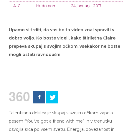
A. G.
Hudo.com
24 januarja, 2017
Upamo si trditi, da vas bo ta video znal spraviti v
dobro voljo. Ko boste videli, kako štiriletna Claire
prepeva skupaj s svojim očkom, vsekakor ne boste
mogli ostati ravnodušni.
360
Talentirana deklica je skupaj s svojim očkom zapela
pesem “You’ve got a friend with me” in v trenutku
osvojila srca po vsem svetu. Energija, povezanost in