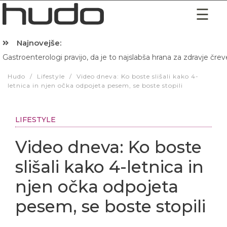
Najnovejše:
Gastroenterologi pravijo, da je to najslabša hrana za zdravje črev
Hibernacijska dieta: Zakaj je pred spanjem dobro pojesti žlico 
Hudo
/
Lifestyle
/
Video dneva: Ko boste slišali kako 4-
letnica in njen očka odpojeta pesem, se boste stopili
LIFESTYLE
Video dneva: Ko boste
slišali kako 4-letnica in
njen očka odpojeta
pesem, se boste stopili