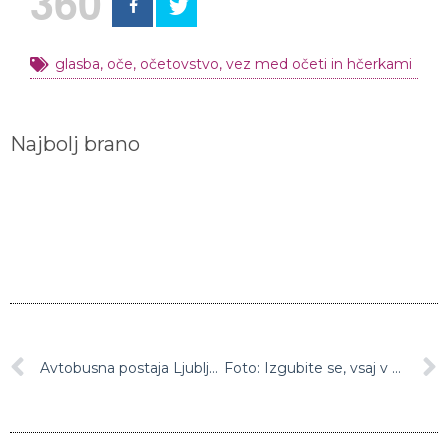
360
glasba
,
oče
,
očetovstvo
,
vez med očeti in hčerkami
Najbolj brano
Avtobusna postaja Ljubljana je prenovljena – a žal le na spletu
Foto: Izgubite se, vsaj v mislih, v najbolj barvitih mestih na svetu